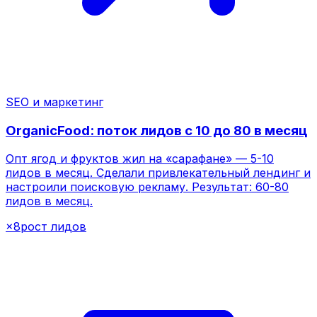
×8
рост лидов