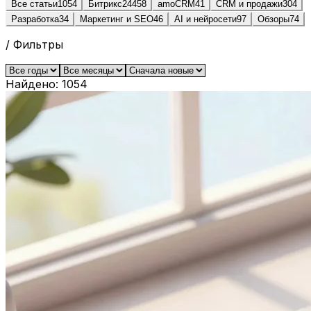
Все статьи
1054
Битрикс24
458
amoCRM
41
CRM и продажи
304
Разработка
34
Маркетинг и SEO
46
AI и нейросети
97
Обзоры
74
/ Фильтры
Найдено:
1054