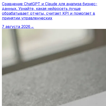
Сравнение ChatGPT и Claude для анализа бизнес-
данных. Узнайте, какая нейросеть лучше
обрабатывает отчеты, считает KPI и помогает в
принятии управленческих
7 августа 2026
→