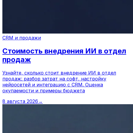
CRM и продажи
Стоимость внедрения ИИ в отдел
продаж
Узнайте, сколько стоит внедрение ИИ в отдел
продаж: разбор затрат на софт, настройку
нейросетей и интеграцию с CRM. Оценка
окупаемости и примеры бюджета
8 августа 2026
→