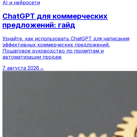
AI и нейросети
ChatGPT для коммерческих
предложений: гайд
Узнайте, как использовать ChatGPT для написания
эффективных коммерческих предложений.
Пошаговое руководство по промптам и
автоматизации продаж
7 августа 2026
→