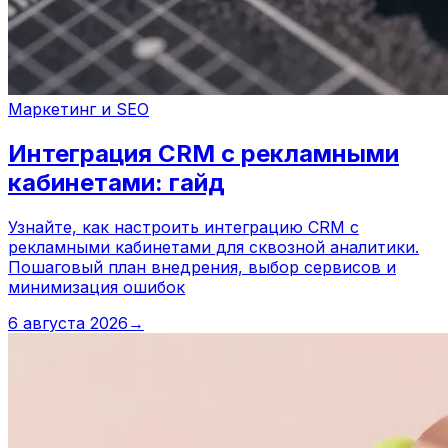
Маркетинг и SEO
Интеграция CRM с рекламными
кабинетами: гайд
Узнайте, как настроить интеграцию CRM с
рекламными кабинетами для сквозной аналитики.
Пошаговый план внедрения, выбор сервисов и
минимизация ошибок
6 августа 2026
→