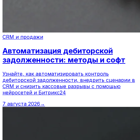
CRM и продажи
Автоматизация дебиторской
задолженности: методы и софт
Узнайте, как автоматизировать контроль
дебиторской задолженности, внедрить сценарии в
CRM и снизить кассовые разрывы с помощью
нейросетей и Битрикс24
7 августа 2026
→