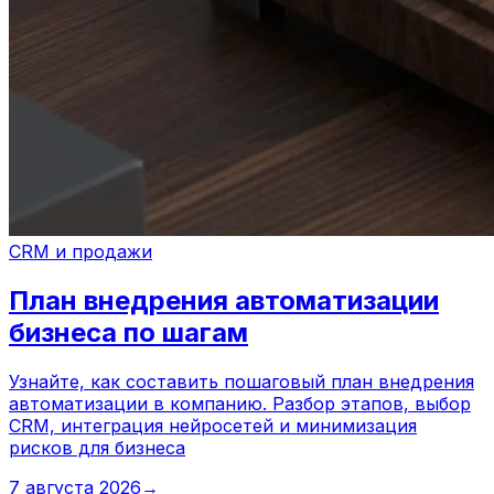
CRM и продажи
План внедрения автоматизации
бизнеса по шагам
Узнайте, как составить пошаговый план внедрения
автоматизации в компанию. Разбор этапов, выбор
CRM, интеграция нейросетей и минимизация
рисков для бизнеса
7 августа 2026
→