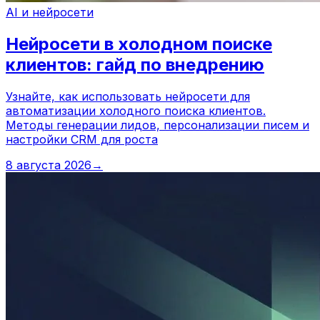
AI и нейросети
Нейросети в холодном поиске
клиентов: гайд по внедрению
Узнайте, как использовать нейросети для
автоматизации холодного поиска клиентов.
Методы генерации лидов, персонализации писем и
настройки CRM для роста
8 августа 2026
→