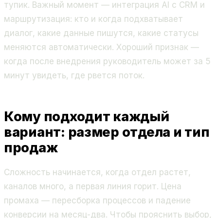
тупик. Важный момент — интеграция AI с CRM и
маршрутизация: кто и когда подхватывает
диалог, какие данные пишутся, какие статусы
меняются автоматически. Хороший признак —
когда после внедрения руководитель может за 5
минут увидеть, где рвется поток.
Кому подходит каждый
вариант: размер отдела и тип
продаж
Сложность начинается, когда отдел растет,
каналов много, а первая линия горит. Цена
промаха — пересборка процессов и падение
конверсии на месяц-два. Чтобы прояснить выбор,