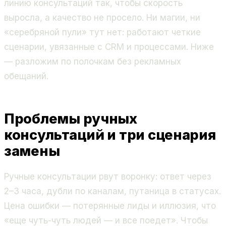
линию консультаций так, чтобы скорость
выросла, а качество не просело. Ни магии, ни
«серебряной пули» тут нет: работают четкие
сценарии, увязанные с CRM и процессами. Ниже
— разложим по полочкам без рекламных
обещаний.
Проблемы ручных
консультаций и три сценария
замены
Ручные консультации рвут воронку: ответ через
2–3 часа, дубли по каналам, путаница в статусах.
Цена ошибки — потерянные лиды и иллюзия, что
«еще чуть-чуть людей — и все поедет». Чтобы