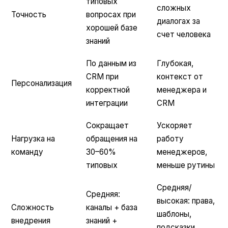
типовых
сложных
Точность
вопросах при
диалогах за
хорошей базе
счет человека
знаний
По данным из
Глубокая,
CRM при
контекст от
Персонализация
корректной
менеджера и
интеграции
CRM
Сокращает
Ускоряет
Нагрузка на
обращения на
работу
команду
30–60%
менеджеров,
типовых
меньше рутины
Средняя/
Средняя:
высокая: права,
Сложность
каналы + база
шаблоны,
внедрения
знаний +
подсказки,