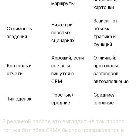
маршруты
карточки
Зависит от
Ниже при
Стоимость
объема
простых
владения
трафика и
сценариях
функций
Хороший, если
Отличный:
Контроль и
все логи
протоколы
отчеты
пишутся в
разговоров,
CRM
автозаполнение
Простые/
Средние/
Тип сделок
средние
сложные
В реальной работе это выглядит не так просто:
тот же бот «без CRM» быстро превращается в