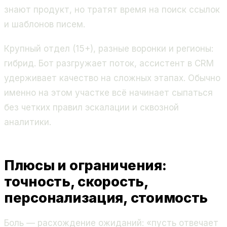
знают продукт, но тратят время на поиск ссылок
и шаблонов писем.
Крупный отдел (15+), разные воронки и регионы:
гибрид. Бот разгружает поток, ассистент в CRM
удерживает качество на сложных этапах. Обычно
именно на этом участке всё начинает сыпаться
без четких правил эскалации и сквозной
аналитики.
Плюсы и ограничения:
точность, скорость,
персонализация, стоимость
Боль — расхождение ожиданий: «пусть отвечает