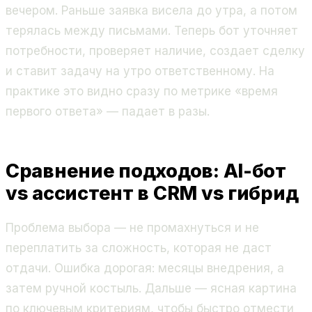
вечером. Раньше заявка висела до утра, а потом
терялась между письмами. Теперь бот уточняет
потребности, проверяет наличие, создает сделку
и ставит задачу на утро ответственному. На
практике это видно сразу по метрике «время
первого ответа» — падает в разы.
Сравнение подходов: AI-бот
vs ассистент в CRM vs гибрид
Проблема выбора — не промахнуться и не
переплатить за сложность, которая не даст
отдачи. Ошибка дорогая: месяцы внедрения, а
затем ручной костыль. Дальше — ясная картина
по ключевым критериям, чтобы быстро отмести