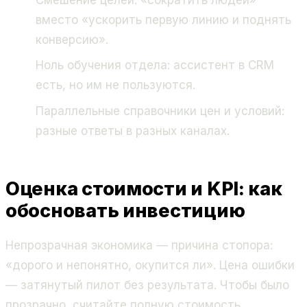
вместо «ускорить первую линию и поднять
конверсию».
Ноль обучения отдела: ассистент в CRM
есть, но им не пользуются.
Параллельные справочники цен и условий:
разные ответы в разных каналах.
Оценка стоимости и KPI: как
обосновать инвестицию
Непрозрачная экономика — причина стопора:
«дорого и непонятно, окупится ли». Цена ошибки
— затянутый пилот без результата. Чтобы было
прозрачно, считайте полную стоимость