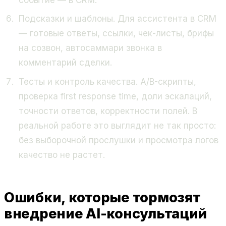
Подсказки и шаблоны. Для ассистента в CRM
— готовые ответы, ссылки, чек-листы, брифы
на созвон, автосаммари звонка в
комментарий сделки.
Тесты и контроль качества. A/B-скрипты,
проверка first response time, доли эскалаций,
точности ответов, корректности полей. В
реальной работе это выглядит не так просто:
без выборочной прослушки и просмотра логов
качество не растет.
Ошибки, которые тормозят
внедрение AI-консультаций