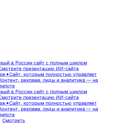
ый в России сайт с полным циклом
мотрите презентацию ИИ-сайта
аж
✦
Сайт, которым полностью управляет
онтент, реклама, лиды и аналитика — на
илоте
ый в России сайт с полным циклом
мотрите презентацию ИИ-сайта
аж
✦
Сайт, которым полностью управляет
онтент, реклама, лиды и аналитика — на
илоте
Смотреть