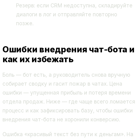
Резерв: если CRM недоступна, складируйте
диалоги в лог и отправляйте повторно
позже.
Ошибки внедрения чат-бота и
как их избежать
Боль — бот есть, а руководитель снова вручную
собирает сводку и гасит пожар в чатах. Цена
ошибки — упущенная прибыль и потеря времени
отдела продаж. Ниже — где чаще всего ломается
процесс и как зафиксировать базу, чтобы ошибки
внедрения чат-бота не хоронили конверсию.
Ошибка «красивый текст без пути к деньгам». На