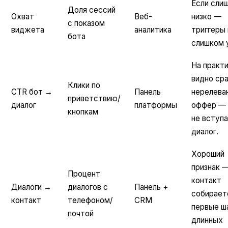
Если сли
Доля сессий
Охват
Веб-
низко —
с показом
виджета
аналитика
триггеры 
бота
слишком 
На практ
видно сра
Клики по
CTR бот →
Панель
нерелева
приветствию/
диалог
платформы
оффер —
кнопкам
не вступ
диалог.
Хороший
признак 
Процент
контакт
Диалоги →
диалогов с
Панель +
собирает
контакт
телефоном/
CRM
первые ша
почтой
длинных