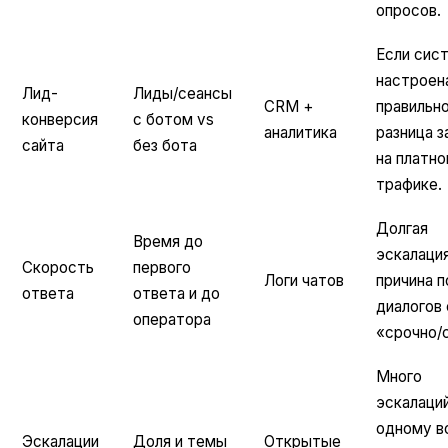
опросов.
Если сис
настроен
Лид-
Лиды/сеансы
CRM +
правильно
конверсия
с ботом vs
аналитика
разница 
сайта
без бота
на платн
трафике.
Долгая
Время до
эскалаци
Скорость
первого
Логи чатов
причина 
ответа
ответа и до
диалогов 
оператора
«срочно/
Много
эскалаций
одному в
Эскалации
Доля и темы
Открытые