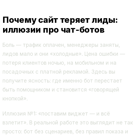
Почему сайт теряет лиды:
иллюзии про чат-ботов
Боль — трафик оплачен, менеджеры заняты,
лидов мало и они «холодные». Цена ошибки —
потеря клиентов ночью, на мобильном и на
посадочных с платной рекламой. Здесь вы
получите ясность: где именно бот перестает
быть помощником и становится «говорящей
кнопкой».
Иллюзия №1: «поставим виджет — и всё
взлетит». В реальной работе это выглядит не так
просто: бот без сценариев, без правил показа и