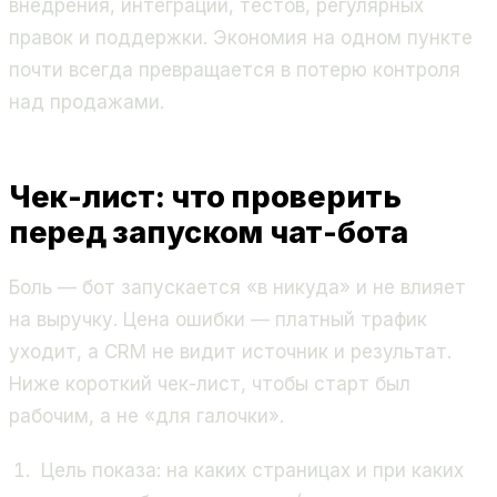
внедрения, интеграций, тестов, регулярных
правок и поддержки. Экономия на одном пункте
почти всегда превращается в потерю контроля
над продажами.
Чек-лист: что проверить
перед запуском чат-бота
Боль — бот запускается «в никуда» и не влияет
на выручку. Цена ошибки — платный трафик
уходит, а CRM не видит источник и результат.
Ниже короткий чек-лист, чтобы старт был
рабочим, а не «для галочки».
Цель показа: на каких страницах и при каких