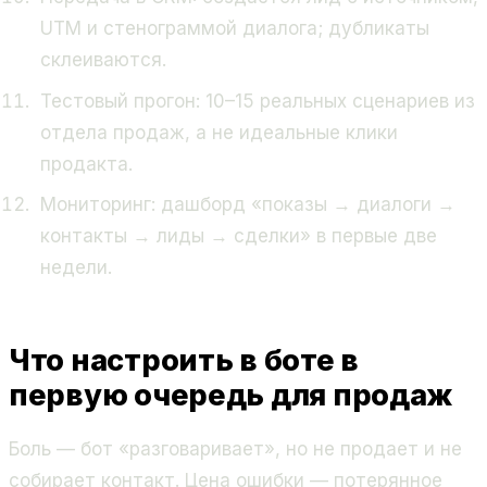
UTM и стенограммой диалога; дубликаты
склеиваются.
Тестовый прогон: 10–15 реальных сценариев из
отдела продаж, а не идеальные клики
продакта.
Мониторинг: дашборд «показы → диалоги →
контакты → лиды → сделки» в первые две
недели.
Что настроить в боте в
первую очередь для продаж
Боль — бот «разговаривает», но не продает и не
собирает контакт. Цена ошибки — потерянное