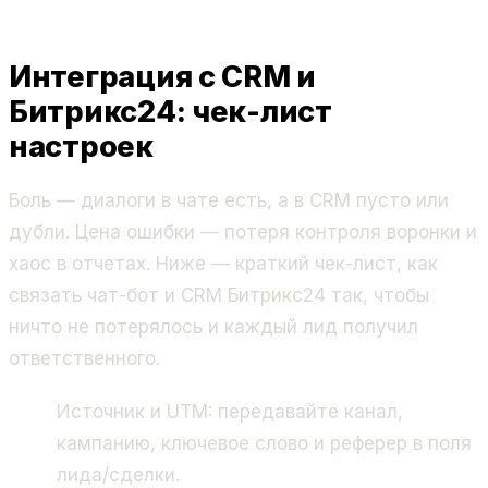
Интеграция с CRM и
Битрикс24: чек-лист
настроек
Боль — диалоги в чате есть, а в CRM пусто или
дубли. Цена ошибки — потеря контроля воронки и
хаос в отчетах. Ниже — краткий чек-лист, как
связать чат-бот и CRM Битрикс24 так, чтобы
ничто не потерялось и каждый лид получил
ответственного.
Источник и UTM: передавайте канал,
кампанию, ключевое слово и реферер в поля
лида/сделки.