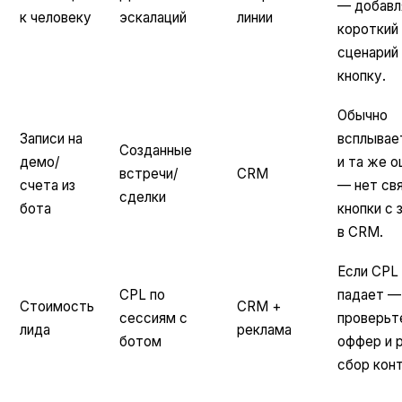
— добавл
к человеку
эскалаций
линии
короткий
сценарий 
кнопку.
Обычно
Записи на
всплывае
Созданные
демо/
и та же о
встречи/
CRM
счета из
— нет св
сделки
бота
кнопки с 
в CRM.
Если CPL
CPL по
падает —
Стоимость
CRM +
сессиям с
проверьт
лида
реклама
ботом
оффер и 
сбор конт