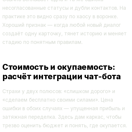
несогласованные статусы и дубли контактов. На
практике это видно сразу по хаосу в воронке.
Хороший признак — когда любой новый диалог
создаёт одну карточку, тянет историю и меняет
стадию по понятным правилам.
Стоимость и окупаемость:
расчёт интеграции чат-бота
Страхи у двух полюсов: «слишком дорого» и
«сделаем бесплатно своими силами». Цена
ошибки в обоих случаях — упущенная прибыль и
затяжная переделка. Здесь дам каркас, чтобы
трезво оценить бюджет и понять, где окупается.