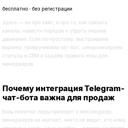
бесплатно · без регистрации
Здесь — не про хайп, а про то, как связать
каналы, навести порядок и убрать лишние
движения. Если по-простому: выстраиваем
воронку, прикручиваем чат-бот, синхронизируем
статусы в CRM и задаём правила игры для
менеджеров.
Почему интеграция Telegram-
чат-бота важна для продаж
Боль понятна: лиды приходят в мессенджер,
менеджеров не хватает, никто не видит, кто кому