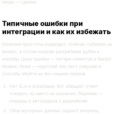
люди — сделки.
Типичные ошибки при
интеграции и как их избежать
Иллюзия простоты подводит: «сейчас соберём за
вечер», а потом неделю разгребаем дубли и
жалобы. Цена ошибки — потеря клиентов и бэклог
правок. Ниже — короткий чек-лист ловушек и
способы обойти их без лишних нервов.
Нет SLA и эскалации: бот обещает ответ
«скоро», но никто не назначен. Решение —
очередь и автозадача с дедлайном.
Сбор мусорных данных: задают вопросы,