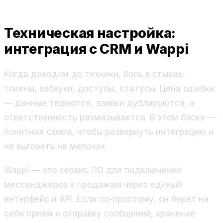
Техническая настройка:
интеграция с CRM и Wappi
Когда доходим до техники, боль в стыках:
токены, вебхуки, доступы, статусы. Цена ошибки
— данные теряются, заявки дублируются, а
ответственность размазывается. В этом блоке —
понятная схема, чтобы развернуть интеграцию и
не выгореть на мелочах.
Wappi — это сервис ПО для подключения
мессенджеров к продажам через единый
интерфейс и API. Если по-простому, он берёт на
себя приём и отправку сообщений, хранение