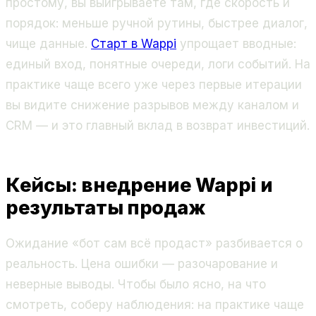
простому, вы выигрываете там, где скорость и
порядок: меньше ручной рутины, быстрее диалог,
чище данные.
Старт в Wappi
упрощает вводные:
единый вход, понятные очереди, логи событий. На
практике чаще всего уже через первые итерации
вы видите снижение разрывов между каналом и
CRM — и это главный вклад в возврат инвестиций.
Кейсы: внедрение Wappi и
результаты продаж
Ожидание «бот сам всё продаст» разбивается о
реальность. Цена ошибки — разочарование и
неверные выводы. Чтобы было ясно, на что
смотреть, соберу наблюдения: на практике чаще