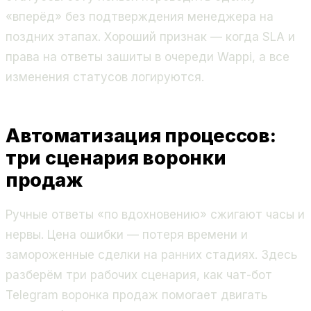
«вперёд» без подтверждения менеджера на
поздних этапах. Хороший признак — когда SLA и
права на ответы зашиты в очереди Wappi, а все
изменения статусов логируются.
Автоматизация процессов:
три сценария воронки
продаж
Ручные ответы «по вдохновению» сжигают часы и
нервы. Цена ошибки — потеря времени и
замороженные сделки на ранних стадиях. Здесь
разберём три рабочих сценария, как чат-бот
Telegram воронка продаж помогает двигать