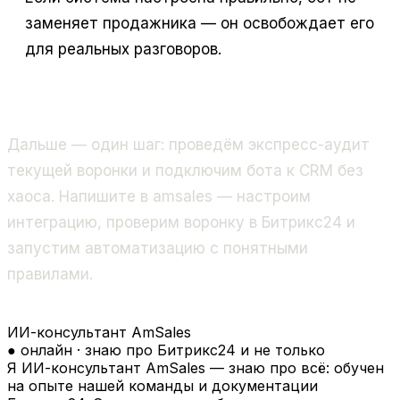
заменяет продажника — он освобождает его
для реальных разговоров.
Дальше — один шаг: проведём экспресс-аудит
текущей воронки и подключим бота к CRM без
хаоса. Напишите в amsales — настроим
интеграцию, проверим воронку в Битрикс24 и
запустим автоматизацию с понятными
правилами.
ИИ-консультант AmSales
● онлайн · знаю про Битрикс24 и не только
Я ИИ-консультант AmSales — знаю про всё: обучен
на опыте нашей команды и документации