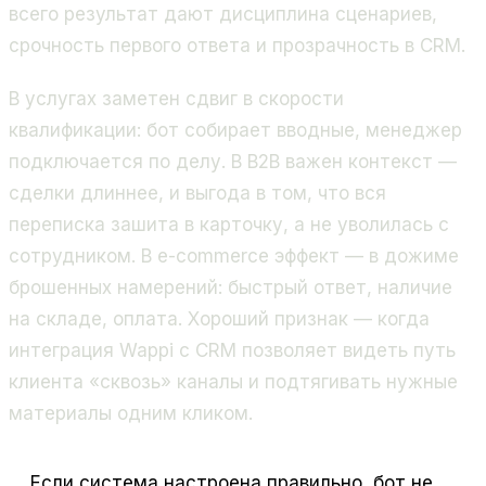
всего результат дают дисциплина сценариев,
срочность первого ответа и прозрачность в CRM.
В услугах заметен сдвиг в скорости
квалификации: бот собирает вводные, менеджер
подключается по делу. В B2B важен контекст —
сделки длиннее, и выгода в том, что вся
переписка зашита в карточку, а не уволилась с
сотрудником. В e-commerce эффект — в дожиме
брошенных намерений: быстрый ответ, наличие
на складе, оплата. Хороший признак — когда
интеграция Wappi с CRM позволяет видеть путь
клиента «сквозь» каналы и подтягивать нужные
материалы одним кликом.
Если система настроена правильно, бот не