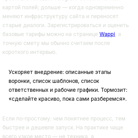
картой полей; дольше — когда одновременно
меняют инфраструктуру сайта и переносят
старые диалоги. Зарегистрироваться и оценить
базовые тарифы можно на странице
Wappi
, а
точную смету мы обычно считаем после
короткого интервью.
Ускоряет внедрение: описанные этапы
воронки, список шаблонов, список
ответственных и рабочие графики. Тормозит:
«сделайте красиво, пока сами разберемся».
Если по-простому: чем понятнее процесс, тем
быстрее и дешевле запуск. На практике чаще
всего узкое место — не техника, а