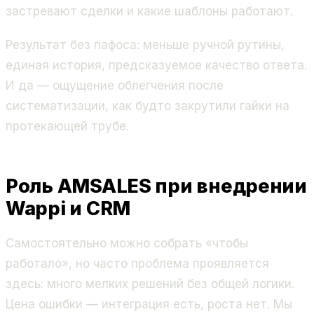
застревают сделки и какие шаблоны работают.
Результат без пафоса: меньше ручной рутины,
единая история, предсказуемое качество ответа.
И да — ощущение облегчения после
систематизации, как будто закрутили гайки на
протекающей трубе.
Роль AMSALES при внедрении
Wappi и CRM
Самостоятельно можно собрать «чтобы
работало», но часто проблема проявляется
здесь: много мелких решений без общей логики.
Цена ошибки — интеграция есть, роста нет. Мы