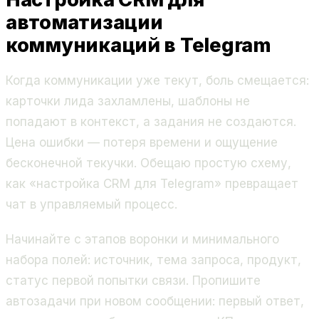
автоматизации
коммуникаций в Telegram
Когда коммуникации уже текут, боль смещается:
карточки лида захламлены, шаблоны не
попадают в контекст, а задания не создаются.
Цена ошибки — потеря времени и ощущение
бесконечной текучки. Обещаю простую схему,
как «настройка CRM для Telegram» превращает
чат в управляемый процесс.
Начинайте с этапов воронки и минимального
набора полей: источник, тема запроса, продукт,
статус первой попытки связи. Пропишите
автозадачи при новом сообщении: первый ответ,