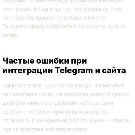
Хороший признак — когда руководитель видит:
кто принял, когда ответил, что отправил. Если
система настроена правильно, отчет по
Telegram-каналу собирается за минуты, а не за
вечер.
Частые ошибки при
интеграции Telegram и сайта
Чаще всего все рушится не в коде, а в мелочах:
нет маппинга полей, не настроен рабочий график,
шаблоны живут в отдельной таблице. Цена
ошибки — иллюзия простоты и реальная
сложность в ежедневной работе. Ниже — список,
где на практике это видно сразу.