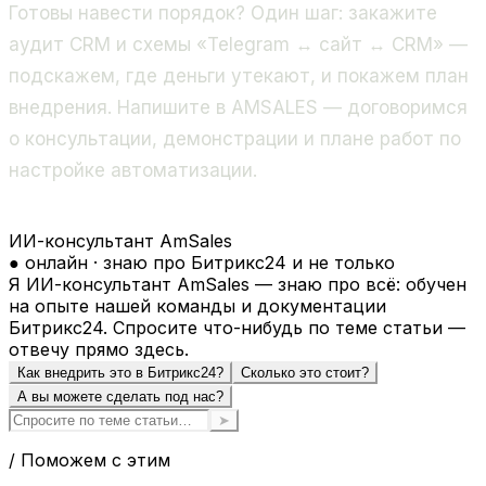
Готовы навести порядок? Один шаг: закажите
аудит CRM и схемы «Telegram ↔ сайт ↔ CRM» —
подскажем, где деньги утекают, и покажем план
внедрения. Напишите в AMSALES — договоримся
о консультации, демонстрации и плане работ по
настройке автоматизации.
ИИ-консультант AmSales
● онлайн · знаю про Битрикс24 и не только
Я ИИ-консультант AmSales — знаю про всё: обучен
на опыте нашей команды и документации
Битрикс24. Спросите что-нибудь по теме статьи —
отвечу прямо здесь.
Как внедрить это в Битрикс24?
Сколько это стоит?
А вы можете сделать под нас?
➤
/ Поможем с этим