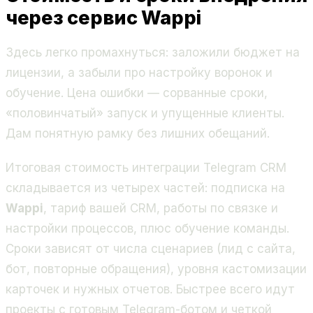
через сервис Wappi
Здесь легко промахнуться: заложили бюджет на
лицензии, а забыли про настройку воронок и
обучение. Цена ошибки — сорванные сроки,
«половинчатый» запуск и упущенные клиенты.
Дам понятную рамку без лишних обещаний.
Итоговая стоимость интеграции Telegram CRM
складывается из четырех частей: подписка на
Wappi
, тариф вашей CRM, работы по связке и
настройки процессов, плюс обучение команды.
Сроки зависят от числа сценариев (лид с сайта,
бот, повторные обращения), уровня кастомизации
карточек и нужных отчетов. Быстрее всего идут
проекты с готовым Telegram-ботом и четкой