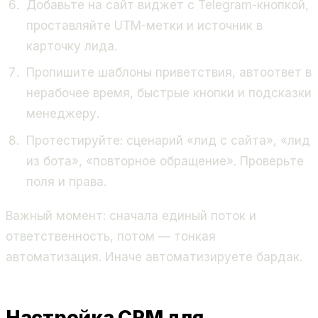
Добавьте на сайт виджет с Telegram-кнопкой,
проставляйте UTM-метки и источник в
карточку лида.
Пропишите шаблоны приветствия, автоответ в
нерабочее время, быстрые кнопки и подсказки
менеджеру.
Протестируйте: сценарий «лид с сайта», «лид
из бота», «повторное обращение». Проверьте
поля и права.
Важный момент: сначала единый поток и
ответственность, потом — тонкая
автоматизация. Иначе автоматизируете бардак.
Настройка CRM для