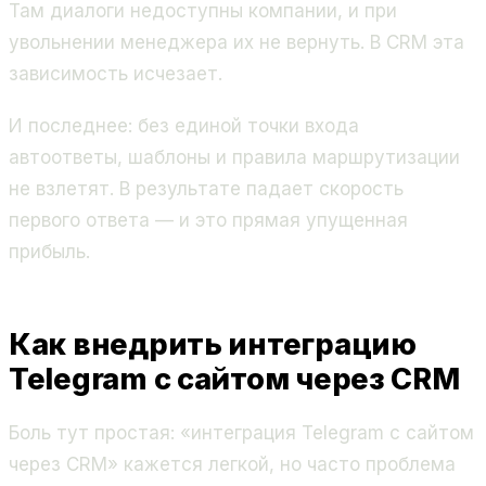
Там диалоги недоступны компании, и при
увольнении менеджера их не вернуть. В CRM эта
зависимость исчезает.
И последнее: без единой точки входа
автоответы, шаблоны и правила маршрутизации
не взлетят. В результате падает скорость
первого ответа — и это прямая упущенная
прибыль.
Как внедрить интеграцию
Telegram с сайтом через CRM
Боль тут простая: «интеграция Telegram с сайтом
через CRM» кажется легкой, но часто проблема