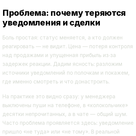
Проблема: почему теряются
уведомления и сделки
Боль простая: статус меняется, а кто должен
реагировать — не видит. Цена — потеря контроля
над продажами и упущенная прибыль из‑за
задержек реакции. Дадим ясность: разложим
источники уведомлений по полочкам и покажем,
где именно смотреть и что донастроить.
На практике это видно сразу: у менеджера
выключены пуши на телефоне, в «колокольчике»
десятки непрочитанных, а в чате — общий шум.
Часто проблема проявляется здесь: уведомление
пришло «не туда» или «не тому». В реальной