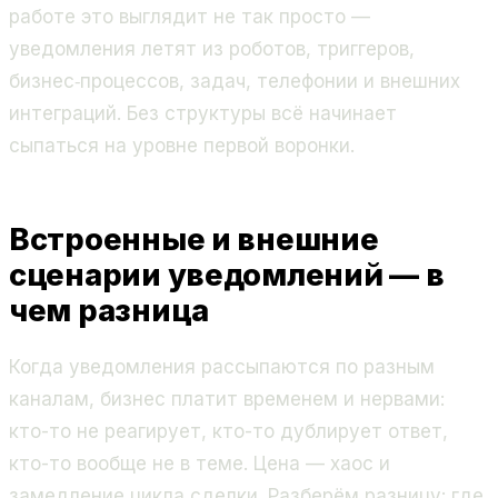
работе это выглядит не так просто —
уведомления летят из роботов, триггеров,
бизнес‑процессов, задач, телефонии и внешних
интеграций. Без структуры всё начинает
сыпаться на уровне первой воронки.
Встроенные и внешние
сценарии уведомлений — в
чем разница
Когда уведомления рассыпаются по разным
каналам, бизнес платит временем и нервами:
кто-то не реагирует, кто-то дублирует ответ,
кто-то вообще не в теме. Цена — хаос и
замедление цикла сделки. Разберём разницу: где