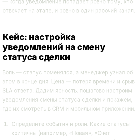
— когда уведомление попадает ровно тому, кто
отвечает на этапе, и ровно в один рабочий канал.
Кейс: настройка
уведомлений на смену
статуса сделки
Боль — статус поменялся, а менеджер узнал об
этом в конце дня. Цена — потеря времени и срыв
SLA ответа. Дадим ясность: пошагово настроим
уведомления смены статуса сделки и покажем,
где их смотреть в CRM и мобильном приложении.
Определите события и роли. Какие статусы
критичны (например, «Новая», «Счет