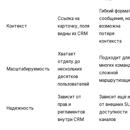
Гибкий форма
Ссылка на
сообщения, н
Контекст
карточку, поля
возможна
видны из CRM
потеря
контекста
Хватает
Подходит для
отделу до
многих команд
Масштабируемость
нескольких
сложной
десятков
маршрутизаци
пользователей
Зависит от
Зависит ещё и
прав и
от внешних SL
Надежность
регламентов
доступности
внутри CRM
каналов