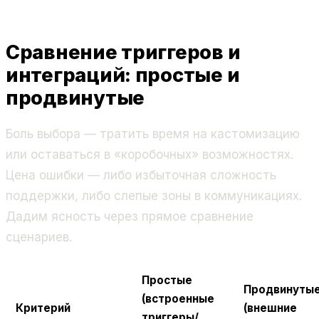
Сравнение триггеров и
интеграций: простые и
продвинутые
Боль выбора — тратить время на кастомизацию
или оставаться в «коробочных» возможностях.
Цена ошибки — либо избыточная сложность
поддержки, либо слепые зоны в коммуникациях.
Дадим ясность через прямое сравнение
сценариев.
Простые
Продвинуты
(встроенные
Критерий
(внешние
триггеры/