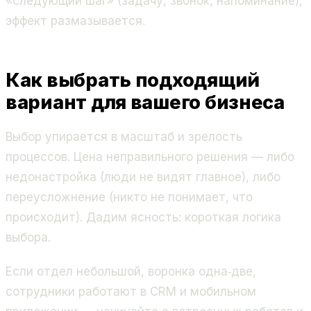
«следующий шаг» (задачу, звонок, напоминание),
эффект размазывается.
Как выбрать подходящий
вариант для вашего бизнеса
Выбор упирается в масштаб и зрелость
процессов. Цена неправильного решения — либо
недонастройка (люди не видят главное), либо
переусложнение (никто не понимает, что
происходит). Дадим ясность: короткая логика
выбора.
Если отдел небольшой, воронка одна‑две,
сотрудники работают в CRM и мобильном