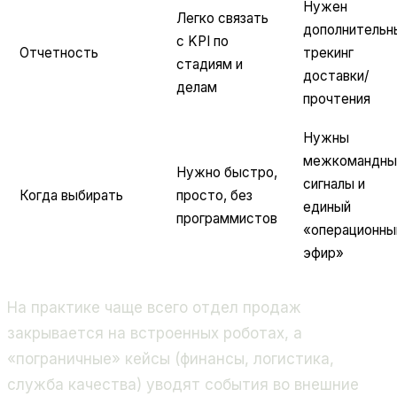
Нужен
Легко связать
дополнительн
с KPI по
Отчетность
трекинг
стадиям и
доставки/
делам
прочтения
Нужны
межкомандны
Нужно быстро,
сигналы и
Когда выбирать
просто, без
единый
программистов
«операционны
эфир»
На практике чаще всего отдел продаж
закрывается на встроенных роботах, а
«пограничные» кейсы (финансы, логистика,
служба качества) уводят события во внешние