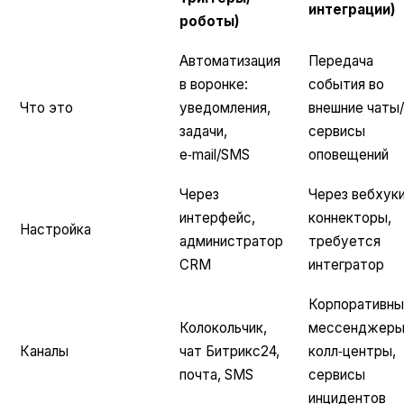
интеграции)
роботы)
Автоматизация
Передача
в воронке:
события во
Что это
уведомления,
внешние чаты/
задачи,
сервисы
e‑mail/SMS
оповещений
Через
Через вебхуки
интерфейс,
коннекторы,
Настройка
администратор
требуется
CRM
интегратор
Корпоративны
Колокольчик,
мессенджеры
Каналы
чат Битрикс24,
колл‑центры,
почта, SMS
сервисы
инцидентов