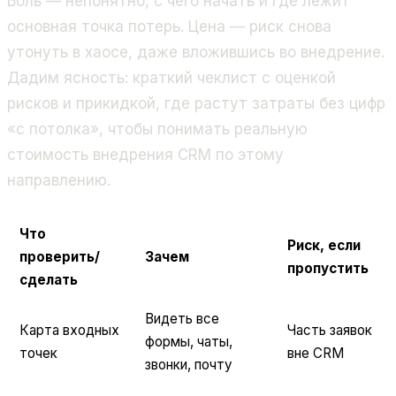
Боль — непонятно, с чего начать и где лежит
основная точка потерь. Цена — риск снова
утонуть в хаосе, даже вложившись во внедрение.
Дадим ясность: краткий чеклист с оценкой
рисков и прикидкой, где растут затраты без цифр
«с потолка», чтобы понимать реальную
стоимость внедрения CRM по этому
направлению.
Что
Риск, если
проверить/
Зачем
пропустить
сделать
Видеть все
Карта входных
Часть заявок
формы, чаты,
точек
вне CRM
звонки, почту