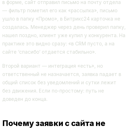
в форме, сайт отправил письмо на почту отдела
— фильтр пометил его как «рассылка», письмо
ушло в папку «Промо», в Битрикс24 карточка не
создалась. Менеджер через день проверил папку,
нашел поздно, клиент уже купил у конкурента. На
практике это видно сразу: «в CRM пусто, а на
сайте ‘спасибо’ отдается стабильно».
Второй вариант — интеграция «есть», но
ответственный не назначается, заявка падает в
общий список без уведомлений и сутки лежит
без движения. Если по-простому: путь не
доведен до конца.
Почему заявки с сайта не