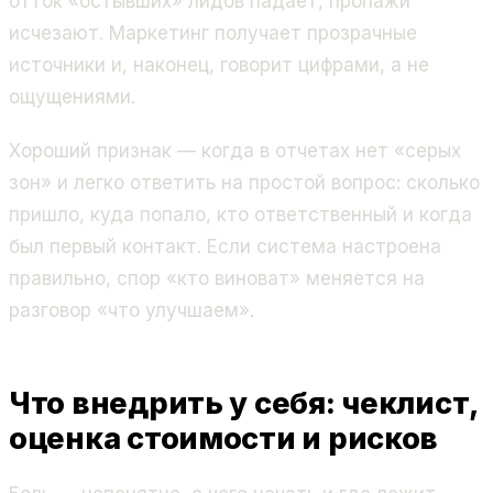
отток «остывших» лидов падает, пропажи
исчезают. Маркетинг получает прозрачные
источники и, наконец, говорит цифрами, а не
ощущениями.
Хороший признак — когда в отчетах нет «серых
зон» и легко ответить на простой вопрос: сколько
пришло, куда попало, кто ответственный и когда
был первый контакт. Если система настроена
правильно, спор «кто виноват» меняется на
разговор «что улучшаем».
Что внедрить у себя: чеклист,
оценка стоимости и рисков