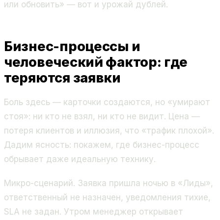
или обновить» — вот и урожай дублей.
Бизнес-процессы и
человеческий фактор: где
теряются заявки
Боль здесь — карточки создаются, но «умирают
стоя»: ни кто не взял, ни кто не видит. Цена —
потеря клиентов и иллюзия, что «трафик плохой».
Дадим ясность: покажем, где бизнес-процесс
обрывает даже идеальную технику.
Микро-сценарий. Заявка пришла ночью в «Лиды»,
ответственный не назначен, уведомления тихие,
SLA не задан. Утром менеджер открывает