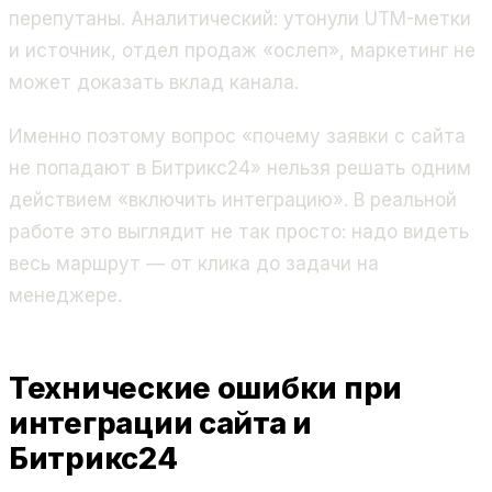
перепутаны. Аналитический: утонули UTM-метки
и источник, отдел продаж «ослеп», маркетинг не
может доказать вклад канала.
Именно поэтому вопрос «почему заявки с сайта
не попадают в Битрикс24» нельзя решать одним
действием «включить интеграцию». В реальной
работе это выглядит не так просто: надо видеть
весь маршрут — от клика до задачи на
менеджере.
Технические ошибки при
интеграции сайта и
Битрикс24