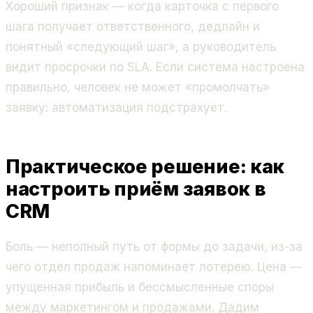
Хороший признак — когда карточка с первого
шага получает ответственного, дедлайн и
понятный «следующий шаг», а руководитель
видит просрочки по SLA. Если система настроена
правильно, человек не может «промолчать»
заявку: автоматизация подстрахует.
Практическое решение: как
настроить приём заявок в
CRM
Боль — неполный путь от формы до задачи, из-за
чего отдел продаж напоминает лотерею. Цена —
упущенная прибыль и бессмысленные споры
между маркетингом и продажами. Дадим