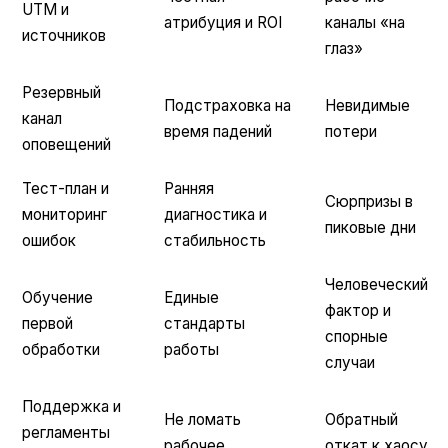
UTM и
атрибуция и ROI
каналы «на
источников
глаз»
Резервный
Подстраховка на
Невидимые
канал
время падений
потери
оповещений
Тест-план и
Ранняя
Сюрпризы в
мониторинг
диагностика и
пиковые дни
ошибок
стабильность
Человеческий
Обучение
Единые
фактор и
первой
стандарты
спорные
обработки
работы
случаи
Поддержка и
Не ломать
Обратный
регламенты
рабочее
откат к хаосу