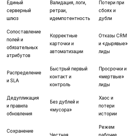
Единый
Валидация, логи,
Потери при
серверный
ретраи,
сбоях и
шлюз
идемпотентность
дубли
Сопоставление
Корректные
Отказы CRM
полей и
карточки и
и «дырявые»
обязательных
автоматизации
лиды
атрибутов
Быстрый первый
Просрочки и
Распределение
контакт и
«мертвые»
и SLA
контроль
лиды
Дедупликация
Хаос и
Без дублей и
и правила
потери
«мусора»
обновления
истории
Режем
Сохранение
Честная
рабочие