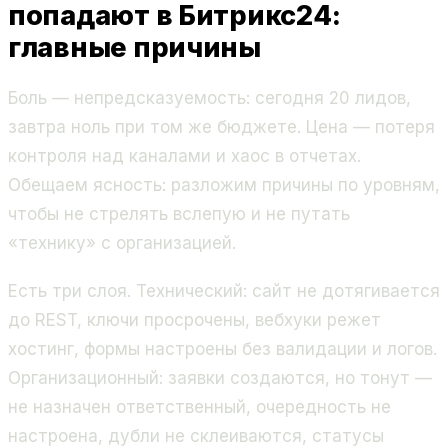
попадают в Битрикс24:
главные причины
Боль — непредсказуемость: сегодня 20 лидов,
завтра ноль при том же бюджете. Цена — потеря
контроля над каналами и хаос в отчетах.
Обещаем ясность: разложим причины по уровням,
чтобы не стрелять вслепую и не путать
«технику» с организацией.
Есть три слоя. Технический: сайт не дотягивается
до REST, ключи просрочены, вебхуки режет
хостинг, формы настроены без валидации и логов.
Организационный: заявки создаются, но тонут —
не назначен ответственный, очередность не
настроена, дубли не склеиваются, статусы