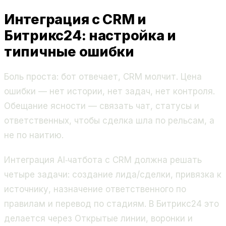
Интеграция с CRM и
Битрикс24: настройка и
типичные ошибки
Боль проста: бот отвечает, CRM молчит. Цена
ошибки — нет истории, нет задач, нет контроля.
Обещание ясности — связать чат, статусы и
ответственных, чтобы сделка шла по рельсам, а
не по наитию.
Интеграция AI‑чатбота с CRM должна решать
четыре задачи: создание лида/сделки, привязка к
источнику, назначение ответственного по
правилам и перевод по стадиям. В Битрикс24 это
делается через Открытые линии, воронки и