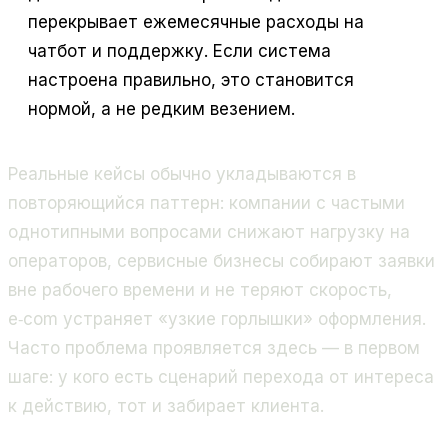
перекрывает ежемесячные расходы на
чатбот и поддержку. Если система
настроена правильно, это становится
нормой, а не редким везением.
Реальные кейсы обычно укладываются в
повторяющийся паттерн: компании с частыми
однотипными вопросами снижают нагрузку на
операторов, сервисные бизнесы собирают заявки
вне рабочего времени и не теряют скорость,
e‑com устраняет «узкие горлышки» оформления.
Часто проблема проявляется здесь — в первом
шаге: у кого есть сценарий перехода от интереса
к действию, тот и забирает клиента.