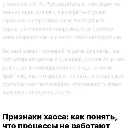
с каналом и UTM. Руководитель утром видит не
«минус один диалог», а конкретный узкий
горлышко. На практике чаще всего деньги
теряются именно на неправильно выбранном
шаге сбора контакта и отсутствии авто‑догонки.
Важный момент: измеряйте долю диалогов, где
бот завершил цельный сценарий, и сколько из них
дошло до квалифицированного лида. Если по-
простому, вас интересуют не чаты, а следующие
статусы: «контакт собран», «потребность ясна»,
«назначен следующий шаг».
Признаки хаоса: как понять,
что процессы не работают