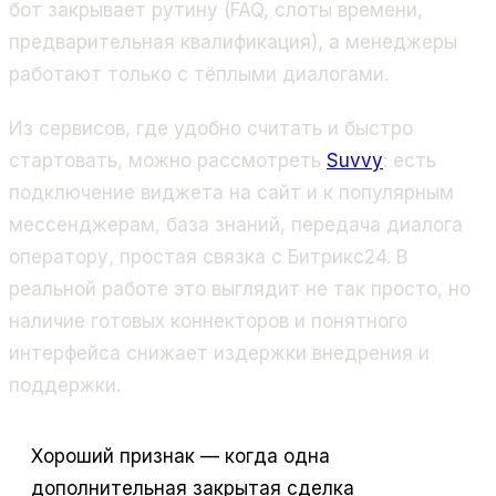
бот закрывает рутину (FAQ, слоты времени,
предварительная квалификация), а менеджеры
работают только с тёплыми диалогами.
Из сервисов, где удобно считать и быстро
стартовать, можно рассмотреть
Suvvy
: есть
подключение виджета на сайт и к популярным
мессенджерам, база знаний, передача диалога
оператору, простая связка с Битрикс24. В
реальной работе это выглядит не так просто, но
наличие готовых коннекторов и понятного
интерфейса снижает издержки внедрения и
поддержки.
Хороший признак — когда одна
дополнительная закрытая сделка