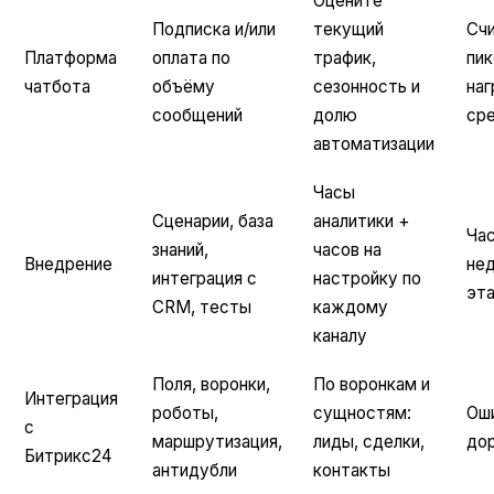
Оцените
Подписка и/или
текущий
Сч
Платформа
оплата по
трафик,
пи
чатбота
объёму
сезонность и
наг
сообщений
долю
ср
автоматизации
Часы
Сценарии, база
аналитики +
Ча
знаний,
часов на
Внедрение
не
интеграция с
настройку по
эта
CRM, тесты
каждому
каналу
Поля, воронки,
По воронкам и
Интеграция
роботы,
сущностям:
Ош
с
маршрутизация,
лиды, сделки,
до
Битрикс24
антидубли
контакты