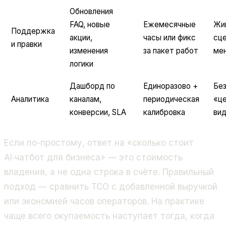
Обновления
FAQ, новые
Ежемесячные
Жив
Поддержка
акции,
часы или фикс
сц
и правки
изменения
за пакет работ
ме
логики
Дашборд по
Единоразово +
Без
Аналитика
каналам,
периодическая
«ц
конверсии, SLA
калибровка
ви
Если по-простому, ответ на «сколько стоит
AI‑чатбот для бизнеса» — это стоимость
владения, а не одна строка в счёте. Правильный
подход — сравнить TCO с добавленной выручкой
или экономией часов операторов. На практике
чаще всего окупаемость наступает тогда, когда