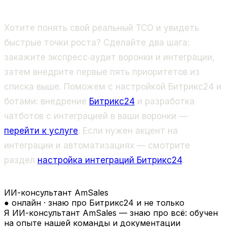
Хотите понять свой реальный TCO и увидеть
быстрые точки роста? Сделайте два шага:
закажите экспресс‑аудит воронки и интеграции,
затем внедрите первые пять приоритетов из
списка выше. Поможем с настройкой Битрикс24 и
ботами: внедрение
Битрикс24
и разработка
чатботов с интеграцией в ваши воронки —
перейти к услуге
. Если нужен акцент на
интеграции и автоматизациях — смотрите
раздел
настройка интеграций Битрикс24
.
ИИ-консультант AmSales
● онлайн · знаю про Битрикс24 и не только
Я ИИ-консультант AmSales — знаю про всё: обучен
на опыте нашей команды и документации