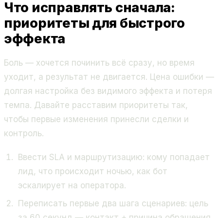
Что исправлять сначала:
приоритеты для быстрого
эффекта
Боль — хочется починить всё сразу, но время
уходит, а результат не двигается. Цена ошибки —
долгая настройка без видимого эффекта и потеря
темпа. Давайте расставим приоритеты так,
чтобы первые изменения принесли сделки и
контроль.
Ввести SLA и маршрутизацию: кому попадает
лид, что происходит ночью, как бот
эскалирует на оператора.
Переписать первые два шага сценариев: цель
за 60 секунд — контакт + причина обращения.