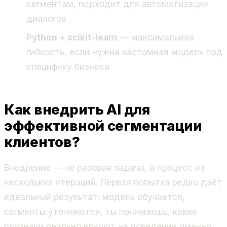
сегментам, подходит для автоматизации
диалогов
Python + scikit-learn
— максимальная
гибкость, если нужна кастомная модель под
специфику бизнеса
Как внедрить AI для
эффективной сегментации
клиентов?
Внедрение — не разовая задача, а процесс из
нескольких итераций. Первая попытка редко даёт
идеальный результат: модель обучается,
сегменты уточняются, ты понимаешь, какие
признаки реально влияют на поведение именно