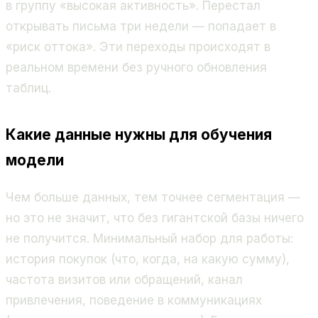
в группу «высокая активность». Перестал
открывать письма три недели — попадает в
«риск оттока». Эти переходы происходят в
реальном времени без ручного обновления
таблиц.
Какие данные нужны для обучения
модели
Чем больше данных, тем точнее сегментация —
но это не значит, что без гигантской базы ничего
не получится. Минимальный набор для работы:
история покупок (что, когда, на какую сумму),
частота визитов или обращений, канал
привлечения, поведение в коммуникациях