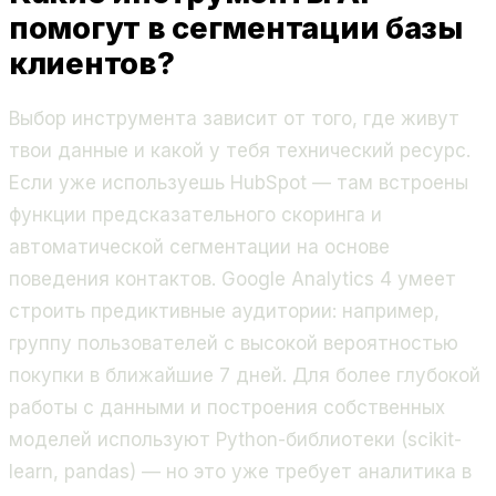
помогут в сегментации базы
клиентов?
Выбор инструмента зависит от того, где живут
твои данные и какой у тебя технический ресурс.
Если уже используешь HubSpot — там встроены
функции предсказательного скоринга и
автоматической сегментации на основе
поведения контактов. Google Analytics 4 умеет
строить предиктивные аудитории: например,
группу пользователей с высокой вероятностью
покупки в ближайшие 7 дней. Для более глубокой
работы с данными и построения собственных
моделей используют Python-библиотеки (scikit-
learn, pandas) — но это уже требует аналитика в