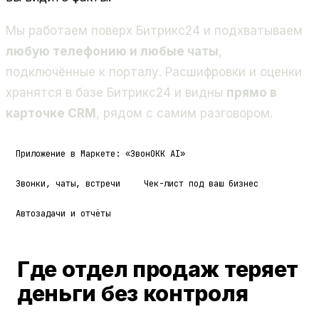
Мы работаем поверх Битрикс24 и подхватываем
любую телефонию и любые чаты
,
подключённые к порталу. Расшифровки и оценки
хранятся в базе Битрикс24 и видны
прямо в
карточке CRM
, рядом с самим разговором.
Приложение в Маркете: «ЗвонОКК AI»
Звонки, чаты, встречи
Чек-лист под ваш бизнес
Автозадачи и отчёты
Где отдел продаж теряет
деньги без контроля