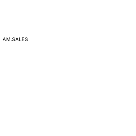
AM.SALES
Запросить демо речевой аналитики