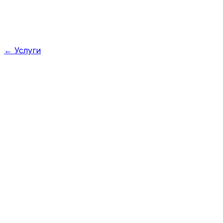
←
Услуги
Как ИИ анализирует звонки менеджеров?