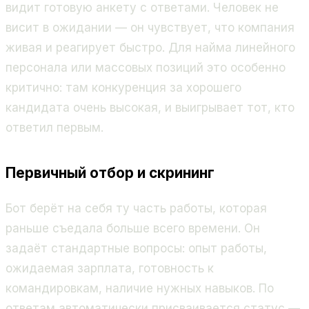
видит готовую анкету с ответами. Человек не
висит в ожидании — он чувствует, что компания
живая и реагирует быстро. Для найма линейного
персонала или массовых позиций это особенно
критично: там конкуренция за хорошего
кандидата очень высокая, и выигрывает тот, кто
ответил первым.
Первичный отбор и скрининг
Бот берёт на себя ту часть работы, которая
раньше съедала больше всего времени. Он
задаёт стандартные вопросы: опыт работы,
ожидаемая зарплата, готовность к
командировкам, наличие нужных навыков. По
ответам автоматически присваивается статус —