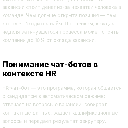
вакансии стоит денег из-за нехватки человека в
команде. Чем дольше открыта позиция — тем
дороже обходится найм. По оценкам, каждая
неделя затянувшегося процесса может стоить
компании до 10% от оклада вакансии.
Понимание чат-ботов в
контексте HR
HR-чат-бот — это программа, которая общается
с кандидатом в автоматическом режиме:
отвечает на вопросы о вакансии, собирает
контактные данные, задаёт квалификационные
вопросы и передаёт результат рекрутеру.