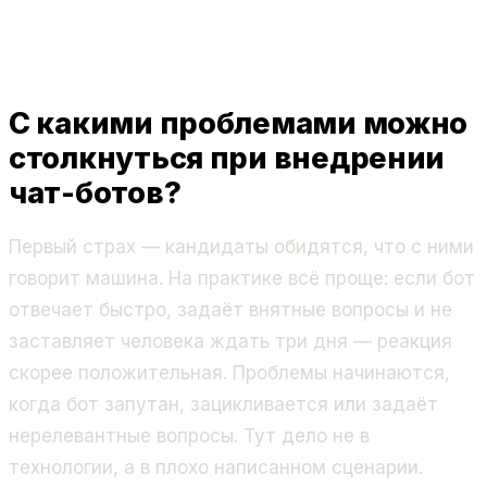
С какими проблемами можно
столкнуться при внедрении
чат-ботов?
Первый страх — кандидаты обидятся, что с ними
говорит машина. На практике всё проще: если бот
отвечает быстро, задаёт внятные вопросы и не
заставляет человека ждать три дня — реакция
скорее положительная. Проблемы начинаются,
когда бот запутан, зацикливается или задаёт
нерелевантные вопросы. Тут дело не в
технологии, а в плохо написанном сценарии.