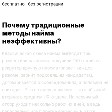
бесплатно · без регистрации
Почему традиционные
методы найма
неэффективны?
Классическая схема найма выглядит так:
разместили вакансию, получили 150 откликов,
рекрутер вручную просматривает каждое
резюме, звонит подходящим кандидатам,
договаривается о собеседованиях, а половина не
приходит. Это не преувеличение — это обычный
вторник в среднем HR-отделе. На первичный
отбор уходит несколько рабочих дней, а ведь
параллельно идут другие вакансии. В итоге