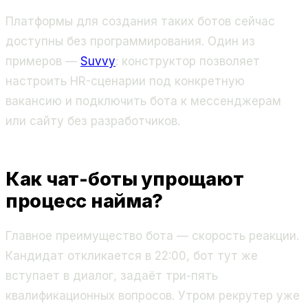
Платформы для создания таких ботов сейчас
доступны без программирования. Один из
примеров —
Suvvy
: конструктор позволяет
настроить HR-сценарии под конкретную
вакансию и подключить бота к мессенджерам
или сайту без разработчиков.
Как чат-боты упрощают
процесс найма?
Главное преимущество бота — скорость реакции.
Кандидат откликается в 22:00, бот тут же
вступает в диалог, задаёт три-пять
квалификационных вопросов. Утром рекрутер уже