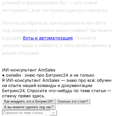
уточняйте формулировки. Бот — это живой
инструмент, а не настройка один раз навсегда.
Хотите разобраться, как подключить чат-бота
под конкретные задачи вашего найма? Загляните
в раздел
боты и автоматизация
. Получите
консультацию и поймите, с чего начать именно в
вашей ситуации!
ИИ-консультант AmSales
● онлайн · знаю про Битрикс24 и не только
Я ИИ-консультант AmSales — знаю про всё: обучен
на опыте нашей команды и документации
Битрикс24. Спросите что-нибудь по теме статьи —
отвечу прямо здесь.
Как внедрить это в Битрикс24?
Сколько это стоит?
А вы можете сделать под нас?
➤