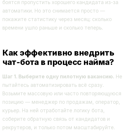
боятся пропустить хорошего кандидата из-за
автоматики. Но это снимается просто —
покажите статистику через месяц: сколько
времени ушло раньше и сколько теперь.
Как эффективно внедрить
чат-бота в процесс найма?
Шаг 1. Выберите одну пилотную вакансию.
Не
пытайтесь автоматизировать всё сразу.
Возьмите массовую или часто повторяющуюся
позицию — менеджер по продажам, оператор,
курьер. На ней отработайте логику бота,
соберите обратную связь от кандидатов и
рекрутеров, и только потом масштабируйте.