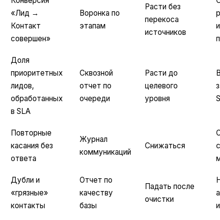
Конверсия
Расти без
«Лид →
Воронка по
р
перекоса
Контакт
этапам
и
источников
совершен»
Доля
приоритетных
Сквозной
Расти до
лидов,
отчет по
целевого
обработанных
очереди
уровня
S
в SLA
Повторные
Журнал
касания без
Снижаться
с
коммуникаций
ответа
Дубли и
Отчет по
Падать после
«грязные»
качеству
очистки
контакты
базы