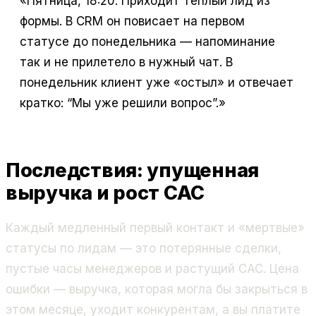
«Пятница, 18:20. Приходит теплый лид из
формы. В CRM он повисает на первом
статусе до понедельника — напоминание
так и не прилетело в нужный чат. В
понедельник клиент уже «остыл» и отвечает
кратко: “Мы уже решили вопрос”.»
Последствия: упущенная
выручка и рост CAC
Каждый медленный первый контакт и «мертвые»
статусы по лидам — это потерянные сделки,
пустые часы менеджеров и растущий CAC. Цена
ошибки — выручка, которая могла бы закрыться в
этом месяце, уходит конкурентам, а вы платите