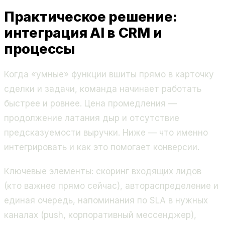
Практическое решение:
интеграция AI в CRM и
процессы
Когда «умные» функции вшиты прямо в карточку
сделки и задачи, команда начинает работать
быстрее и ровнее. Цена промедления —
продолжение латания дыр и отсутствие
предсказуемости выручки. Ниже — что именно
интегрировать и как это помогает конверсии.
Ключевые элементы: скоринг входящих лидов
(кто важнее прямо сейчас), автораспределение и
единая очередь, напоминания по SLA в нужных
каналах (push, корпоративный мессенджер),