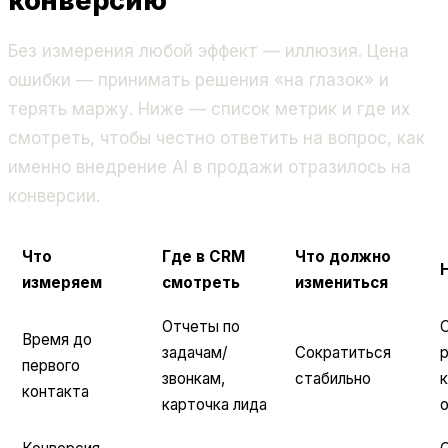
конверсию
Без измерения любой эффект — иллюзия. Цена
ошибки — принимать решения «на глазок» и
терять маржу. Ниже — список метрик и где их
смотреть, чтобы честно ответить на вопрос, как
именно внедрение AI в продажи отразилось на
конверсии.
Что
Где в CRM
Что должно
измеряем
смотреть
измениться
Отчеты по
С
Время до
задачам/
Сократиться
р
первого
звонкам,
стабильно
контакта
карточка лида