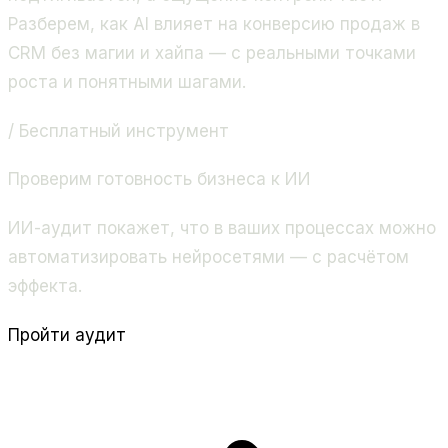
Разберем, как AI влияет на конверсию продаж в
CRM без магии и хайпа — с реальными точками
роста и понятными шагами.
/ Бесплатный инструмент
Проверим готовность бизнеса к ИИ
ИИ-аудит покажет, что в ваших процессах можно
автоматизировать нейросетями — с расчётом
эффекта.
Пройти аудит