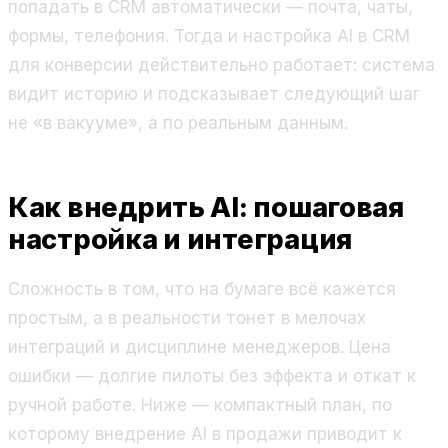
попадать в CRM автоматически — почта, чаты,
формы, телефония. Тогда и настройка AI в CRM
для конверсии действительно работает: система
видит историю и подсказывает следующий шаг
не «в вакууме», а по реальным данным.
Как внедрить AI: пошаговая
настройка и интеграция
Сложность в том, что на бумаге всё кажется
простым, а в реальности тонет в мелочах
интеграций и дисциплине менеджеров. Цена
ошибки — долгие пилоты без эффекта и откат к
ручной работе. Ниже — компактный план, по
которому внедрение AI в продажи приводит к