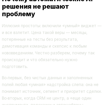
решения не решают
проблему
Иллюзия простоты: включили «умный» виджет —
и все взлетит. Цена такой веры — месяцы,
потерянные на тесты без результата,
демотивация команды и скепсис к любым
нововведениям. Честно разберем, почему так
происходит и что обязательно нужно
подготовить.
Во‑первых, без чистых данных и заполненных
полей любая «умная» надстройка слепа: она не
понимает источник, сегмент и приоритет сделки.
Во‑вторых, когда CRM не центр, а «еще один