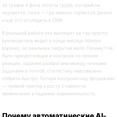
за трафик и фонд оплаты труда, который не
окупается. Ниже — где именно теряются деньги
и как это отследить в CRM.
В реальной работе это выглядит не так просто:
руководитель видит в конце месяца полную
воронку, но реальных закрытий мало. Почему? Не
было приоритезации и контроля по срокам
реакции, задания разбросаны между личными
задачами и почтой, статистику невозможно
собрать быстро. Потеря контроля над продажами
— прямой триггер к росту стоимости
привлечения и падению маржинальности.
Почему автоматические AI-