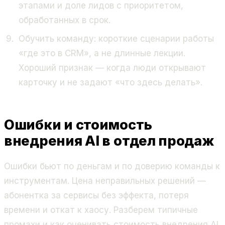
этапами и доле лидов с приоритетом,
обработанных в срок.
Обучить команду: короткие сценарии работы
«где это в CRM», а не длинные лекции.
Хороший признак — когда люди открывают
карточку и не задают «что здесь делать».
Ошибки и стоимость
внедрения AI в отдел продаж
Ошибки бьют по деньгам и по доверию команды к
инструментам. Цена неправильных решений —
абонентка за сервисы без эффекта, потеря
времени и откат к хаосу. Разберем типичные
промахи и как оценивать стоимость внедрения AI