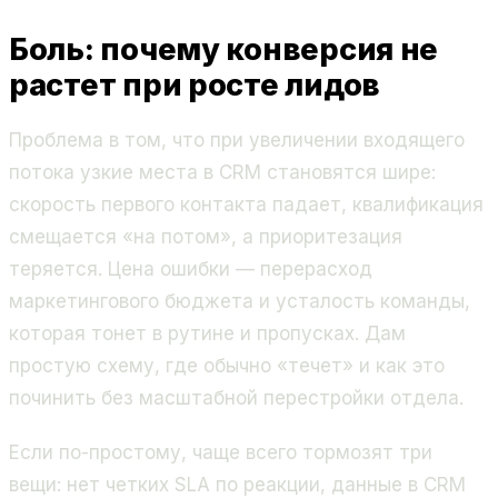
Боль: почему конверсия не
растет при росте лидов
Проблема в том, что при увеличении входящего
потока узкие места в CRM становятся шире:
скорость первого контакта падает, квалификация
смещается «на потом», а приоритезация
теряется. Цена ошибки — перерасход
маркетингового бюджета и усталость команды,
которая тонет в рутине и пропусках. Дам
простую схему, где обычно «течет» и как это
починить без масштабной перестройки отдела.
Если по-простому, чаще всего тормозят три
вещи: нет четких SLA по реакции, данные в CRM