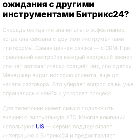
ожидания с другими
инструментами Битрикс24?
Очередь ожидания значительно эффективнее,
когда она связана с другими инструментами
платформы. Самая ценная связка — с CRM. При
правильной настройке каждый входящий звонок
или чат автоматически создаёт лид или сделку.
Менеджер видит историю клиента, ещё до
начала разговора. Это убирает вопрос «а вы уже
обращались к нам?» и ускоряет процесс.
Для телефонии имеет смысл подключить
внешнюю виртуальную АТС. Многие компании
используют
UIS
— сервис поддерживает
интеграцию с Битрикс24 и предоставляет