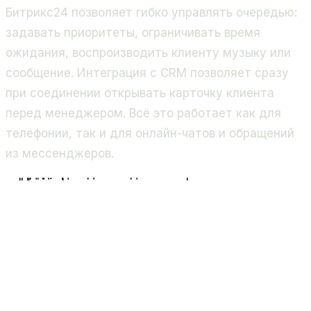
Битрикс24 позволяет гибко управлять очередью:
задавать приоритеты, ограничивать время
ожидания, воспроизводить клиенту музыку или
сообщение. Интеграция с CRM позволяет сразу
при соединении открывать карточку клиента
перед менеджером. Всё это работает как для
телефонии, так и для онлайн-чатов и обращений
из мессенджеров.
Клиент 1
Звонок / чат
Клиент 2
Звонок / чат
Очередь
ожидания
Битрикс24
Менеджер
Первый свободный
CRM
карточка
Клиент ждёт → попадает к первому свободному м