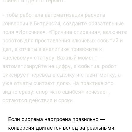
клиент и где его теряют.
Чтобы работала автоматизация расчета
конверсии в Битрикс24, создайте обязательные
поля «Источник», «Причина списания», включите
роботов для проставления ключевых событий и
дат, а отчеты в аналитике привяжите к
«целевому» статусу. Важный момент —
автоматизируйте не цифру, а событие: робот
фиксирует перевод в сделку и ставит метку, а
уже отчеты считают долю. На практике это
видно сразу: спор «кто ошибся» исчезает,
остаются действия и сроки.
Если система настроена правильно —
конверсия двигается вслед за реальными