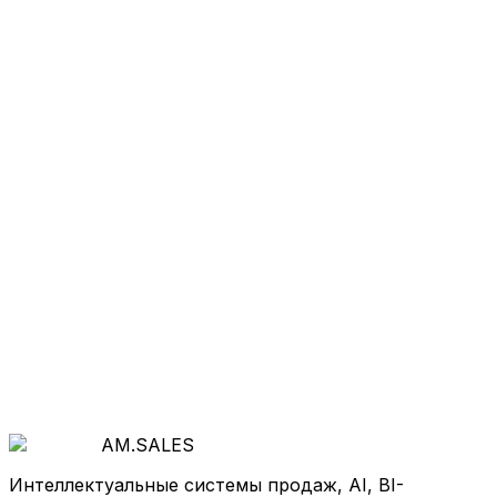
Хотите так же
?
Начнём с бесплатной диагностики: покажем, где
теряются деньги и как система продаж, AI и
автоматизация ускорят рост.
Обсудить проект
AM
.
SALES
Интеллектуальные системы продаж, AI, BI-