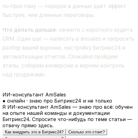
по-простому — порядок в данных дает эффект
быстрее, чем длинные переговоры.
Что делать дальше
: начните с короткого аудита
CRM. Один шаг — написать в amsales и запросить
разбор вашей воронки, настройку Битрикс24 и
автоматизации отчетов. Спокойно пройдем
этапы, соберем конверсию и вернем контроль
над продажами.
ИИ-консультант AmSales
● онлайн · знаю про Битрикс24 и не только
Я ИИ-консультант AmSales — знаю про всё: обучен
на опыте нашей команды и документации
Битрикс24. Спросите что-нибудь по теме статьи —
отвечу прямо здесь.
Как внедрить это в Битрикс24?
Сколько это стоит?