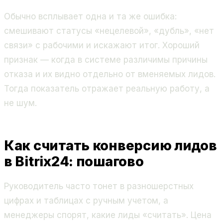
Обычно всплывает одна и та же ошибка:
смешивают статусы «нецелевой», «дубль», «нет
связи» с рабочими и искажают итог. Хороший
признак — когда в системе различимы причины
отказа и их видно отдельно от вменяемых лидов.
Тогда показатель отражает реальную работу, а
не шум.
Как считать конверсию лидов
в Bitrix24: пошагово
Руководитель часто тонет в разношерстных
цифрах и таблицах с ручным учетом, а
менеджеры спорят, какие лиды «считать». Цена