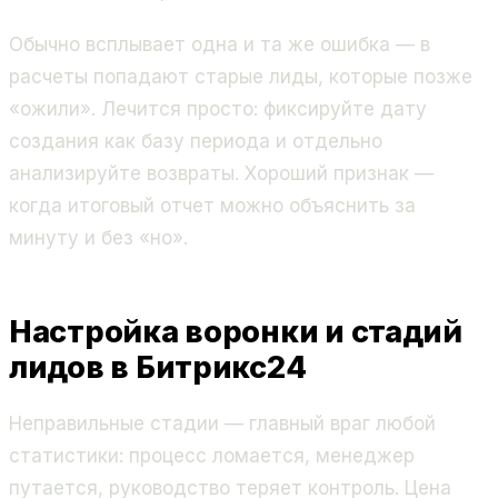
Обычно всплывает одна и та же ошибка — в
расчеты попадают старые лиды, которые позже
«ожили». Лечится просто: фиксируйте дату
создания как базу периода и отдельно
анализируйте возвраты. Хороший признак —
когда итоговый отчет можно объяснить за
минуту и без «но».
Настройка воронки и стадий
лидов в Битрикс24
Неправильные стадии — главный враг любой
статистики: процесс ломается, менеджер
путается, руководство теряет контроль. Цена