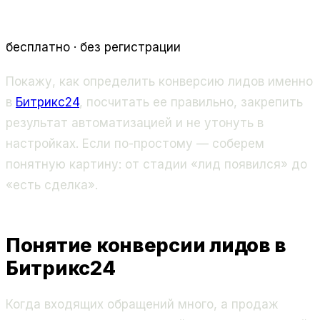
бесплатно · без регистрации
Покажу, как определить конверсию лидов именно
в
Битрикс24
, посчитать ее правильно, закрепить
результат автоматизацией и не утонуть в
настройках. Если по-простому — соберем
понятную картину: от стадии «лид появился» до
«есть сделка».
Понятие конверсии лидов в
Битрикс24
Когда входящих обращений много, а продаж