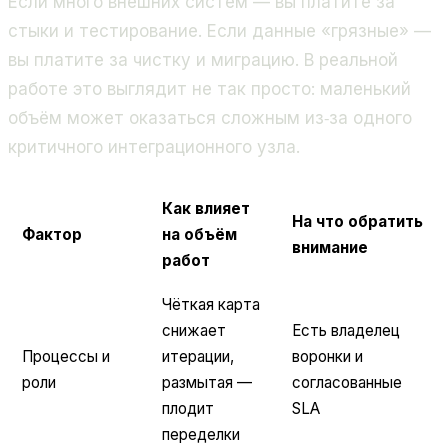
Если много внешних систем — вы платите за
стыки и тестирование. Если данные «грязные» —
вы платите за чистку и миграцию. В реальной
работе это выглядит не так просто: маленький
объём может оказаться сложным из‑за одного
критичного интеграционного узла.
Как влияет
На что обратить
Фактор
на объём
внимание
работ
Чёткая карта
снижает
Есть владелец
Процессы и
итерации,
воронки и
роли
размытая —
согласованные
плодит
SLA
переделки