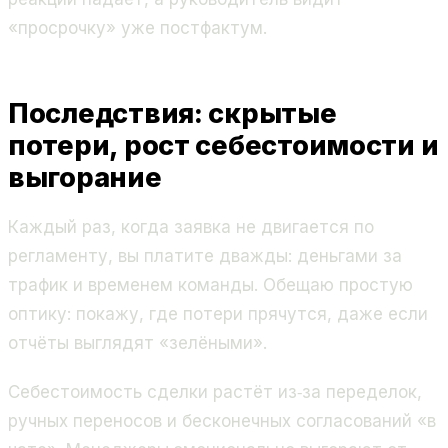
«просрочку» уже постфактум.
Последствия: скрытые
потери, рост себестоимости и
выгорание
Каждый раз, когда заявка не двигается по
регламенту, вы платите дважды: деньгами за
трафик и временем команды. Обещаю простую
оптику: покажу, где потери прячутся, даже если
отчёты выглядят «зелёными».
Себестоимость сделки растёт из‑за переделок,
ручных переносов и бесконечных согласований «в