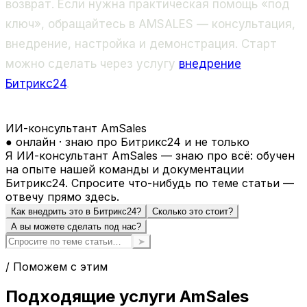
возврат. Если нужна практическая помощь «под
ключ», обращайтесь в AMSALES — консультация,
внедрение, настройка и демонстрация. Старт
можно сделать через услугу
внедрение
Битрикс24
.
ИИ-консультант AmSales
● онлайн · знаю про Битрикс24 и не только
Я ИИ-консультант AmSales — знаю про всё: обучен
на опыте нашей команды и документации
Битрикс24. Спросите что-нибудь по теме статьи —
отвечу прямо здесь.
Как внедрить это в Битрикс24?
Сколько это стоит?
А вы можете сделать под нас?
➤
/ Поможем с этим
Подходящие услуги AmSales