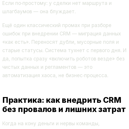
Если по‑простому: у сделки нет маршрута и
шлагбаумов — она блуждает.
Ещё один классический промах при разборе
ошибок при внедрении CRM — миграция данных
«как есть». Переносят дубли, мусорные поля и
старые статусы. Система тухнет с первого дня. И
да, попытка сразу «включить роботов везде» без
чистых данных и регламентов — это
автоматизация хаоса, не бизнес‑процесса.
Практика: как внедрить CRM
без провалов и лишних затрат
Когда на кону деньги и нервы команды,