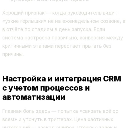
Хороший признак — когда руководитель видит
«узкие горлышки» не на еженедельном созвоне, а
в отчёте по стадиям в день запуска. Если
система настроена правильно, конверсия между
критичными этапами перестаёт прыгать без
причины.
Настройка и интеграция CRM
с учетом процессов и
автоматизации
Главная боль здесь — попытка «связать всё со
всем» и утонуть в триггерах. Цена хаотичных
интеграций — каскад ошибок, утечки сделок и