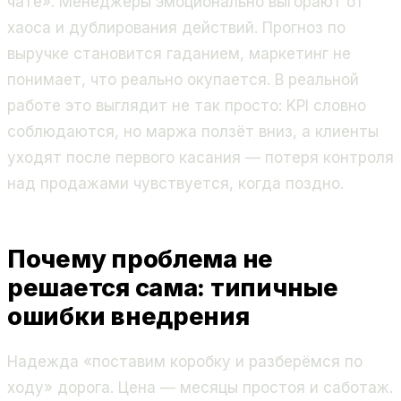
чате». Менеджеры эмоционально выгорают от
хаоса и дублирования действий. Прогноз по
выручке становится гаданием, маркетинг не
понимает, что реально окупается. В реальной
работе это выглядит не так просто: KPI словно
соблюдаются, но маржа ползёт вниз, а клиенты
уходят после первого касания — потеря контроля
над продажами чувствуется, когда поздно.
Почему проблема не
решается сама: типичные
ошибки внедрения
Надежда «поставим коробку и разберёмся по
ходу» дорога. Цена — месяцы простоя и саботаж.