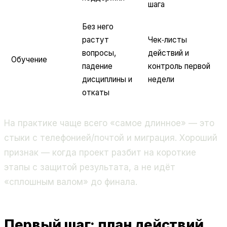
шага
Без него
растут
Чек‑листы
вопросы,
действий и
Обучение
падение
контроль первой
дисциплины и
недели
откаты
На практике чаще всего «самое длинное» — это
стыки с телефонией/почтой и миграция. Хороший
признак — когда проект разбит на короткие
этапы с защитой результата, а не идёт
«сплошным валом» до финала.
Первый шаг: план действий,