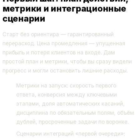
метрики и интеграционные
сценарии
Старт без ориентира — гарантированный
перерасход. Цена промедления — упущенная
прибыль и потеря клиентов на входе. Дам
простой план и метрики, чтобы вы сразу видели
прогресс и могли остановить лишние расходы.
Метрики на запуск: скорость первого
ответа, конверсия между ключевыми
этапами, доля автоматических касаний,
дисциплина по обязательным полям, объём
дублей, просроченные задачи по воронке.
Сценарии интеграций «первой очереди»: