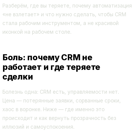
Разберём, где вы теряете, почему автоматизация
«не взлетает» и что нужно сделать, чтобы CRM
стала рабочим инструментом, а не красивой
иконкой на рабочем столе.
Боль: почему CRM не
работает и где теряете
сделки
Болезнь одна: CRM есть, управляемости нет.
Цена — потерянные заявки, сорванные сроки,
хаос в воронке. Ниже — где именно это
происходит и как вернуть прозрачность без
иллюзий и самоуспокоения.