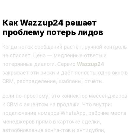
Как Wazzup24 решает
проблему потерь лидов
Когда поток сообщений растёт, ручной контроль
не спасает. Цена — медленные ответы и
потерянные диалоги. Сервис
Wazzup24
закрывает эти риски и даёт ясность: одно окно в
CRM, распределение, шаблоны, отчёты.
Если по-простому, это коннектор мессенджеров
к CRM с акцентом на продажи. Что внутри:
подключение номеров WhatsApp, рабочие места
менеджеров прямо в карточке сделки,
автообновление контактов и антидубли,