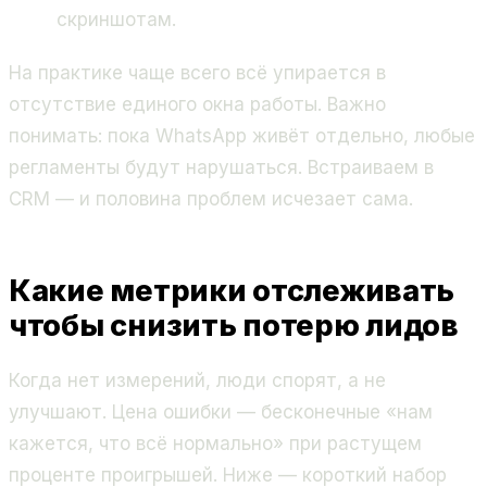
скриншотам.
На практике чаще всего всё упирается в
отсутствие единого окна работы. Важно
понимать: пока WhatsApp живёт отдельно, любые
регламенты будут нарушаться. Встраиваем в
CRM — и половина проблем исчезает сама.
Какие метрики отслеживать
чтобы снизить потерю лидов
Когда нет измерений, люди спорят, а не
улучшают. Цена ошибки — бесконечные «нам
кажется, что всё нормально» при растущем
проценте проигрышей. Ниже — короткий набор