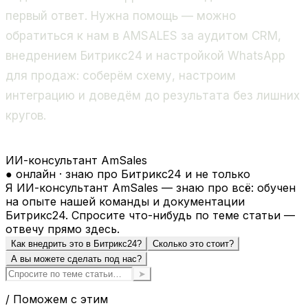
первый ответ. Нужна помощь — можно
обратиться к нам в AMSALES за аудитом CRM,
внедрением Битрикс24 и настройкой WhatsApp
для продаж: соберём схему, настроим
интеграцию и доведём до результата без лишних
кругов.
ИИ-консультант AmSales
● онлайн · знаю про Битрикс24 и не только
Я ИИ-консультант AmSales — знаю про всё: обучен
на опыте нашей команды и документации
Битрикс24. Спросите что-нибудь по теме статьи —
отвечу прямо здесь.
Как внедрить это в Битрикс24?
Сколько это стоит?
А вы можете сделать под нас?
➤
/ Поможем с этим