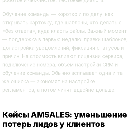
роботов и чек-листов, тестовые диалоги.
Обучение команды — коротко и по делу: как
открывать карточку, где шаблоны, что делать с
«без ответа», куда класть файлы. Важный момент
— поддержка в первую неделю: правки шаблонов,
донастройка уведомлений, фиксация статусов и
причин. На стоимость влияют лицензии сервиса,
подключение номера, объём настройки CRM и
обучение команды. Обычно всплывает одна и та
же ошибка — экономят на настройке
регламентов, а потом чинят вдвойне дольше.
Кейсы AMSALES: уменьшение
потерь лидов у клиентов