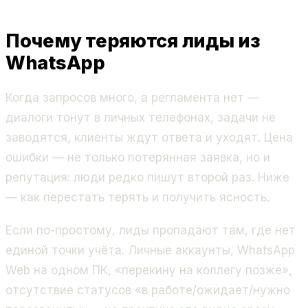
Почему теряются лиды из
WhatsApp
Когда запросов много, а регламента нет —
диалоги тонут в личных телефонах, задачи не
заводятся, клиенты ждут ответа и уходят. Цена
ошибки — не только потерянная заявка, но и
репутация: люди редко пишут второй раз. Ниже
— как перестать терять и получить ясность.
Если по-простому, лиды пропадают там, где нет
единой точки учёта. Личные аккаунты, WhatsApp
Web на одном ПК, «перекину на коллегу позже»,
отсутствие статусов «в работе/ожидает/нужно