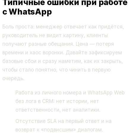
Типичные ошибки при работе
с WhatsApp
Боль проста: менеджер отвечает как придётся,
руководитель не видит картину, клиенты
получают разные обещания. Цена — потеря
времени и хаос воронки. Давайте зафиксируем
базовые сбои и сразу наметим, как их закрыть,
чтобы стало понятно, что чинить в первую
очередь.
Работа из личного номера и WhatsApp Web
без лога в CRM: нет истории, нет
ответственности, нет аналитики.
Отсутствие SLA на первый ответ и на
возврат к «подвисшим» диалогам.