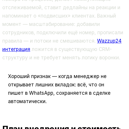
отслеживаемой, ставит дедлайны на реакции и
напоминает о «подвисших» клиентах. Важный
момент — масштабирование: добавили
сотрудников, подключили ещё номер, прописали
правила — и потоки не смешиваются.
Wazzup24
интеграция
ложится в существующую CRM-
структуру и не требует менять логику воронки.
Хороший признак — когда менеджер не
открывает лишних вкладок: всё, что он
пишет в WhatsApp, сохраняется в сделке
автоматически.
План внедрения и стоимость