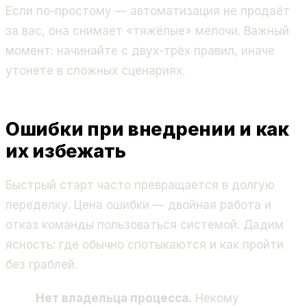
Если по-простому — автоматизация не продаёт
за вас, она снимает «тяжёлые» мелочи. Важный
момент: начинайте с двух-трёх правил, иначе
утонете в сложных сценариях.
Ошибки при внедрении и как
их избежать
Быстрый старт часто превращается в долгую
переделку. Цена ошибки — двойная работа и
отказ команды пользоваться системой. Дадим
ясность: где обычно спотыкаются и как пройти
без граблей.
Нет владельца процесса.
Некому