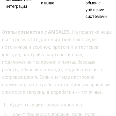
и выше
обмен с
интеграции
учётными
системами
Этапы совместно с AMSALES.
На практике чаще
всего результат даёт короткий цикл: аудит
источников и воронок, прототип в тестовом
контуре, настройка карточек и прав,
подключение телефонии и почты, базовые
роботы, обучение команды, неделя плотного
сопровождения. Если система настроена
правильно, отдел работает по единым правилам
уже после запуска, а доработки — точечные.
Аудит текущих заявок и каналов.
Проект процессов: воронки, роли, поля,