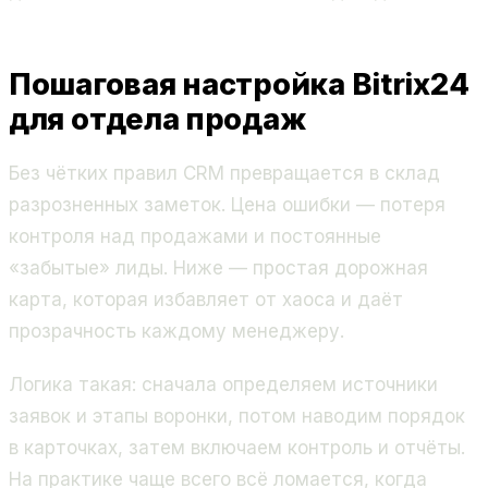
Пошаговая настройка Bitrix24
для отдела продаж
Без чётких правил CRM превращается в склад
разрозненных заметок. Цена ошибки — потеря
контроля над продажами и постоянные
«забытые» лиды. Ниже — простая дорожная
карта, которая избавляет от хаоса и даёт
прозрачность каждому менеджеру.
Логика такая: сначала определяем источники
заявок и этапы воронки, потом наводим порядок
в карточках, затем включаем контроль и отчёты.
На практике чаще всего всё ломается, когда