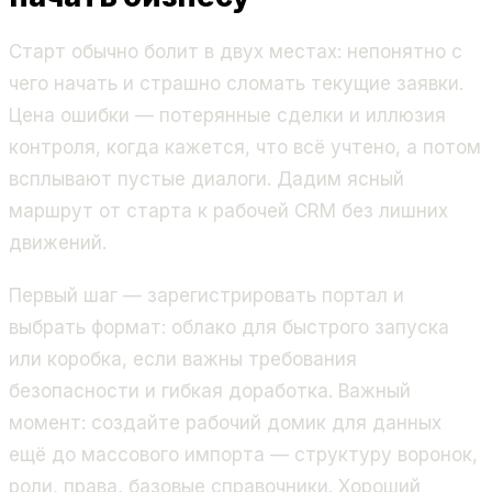
Старт обычно болит в двух местах: непонятно с
чего начать и страшно сломать текущие заявки.
Цена ошибки — потерянные сделки и иллюзия
контроля, когда кажется, что всё учтено, а потом
всплывают пустые диалоги. Дадим ясный
маршрут от старта к рабочей CRM без лишних
движений.
Первый шаг — зарегистрировать портал и
выбрать формат: облако для быстрого запуска
или коробка, если важны требования
безопасности и гибкая доработка. Важный
момент: создайте рабочий домик для данных
ещё до массового импорта — структуру воронок,
роли, права, базовые справочники. Хороший