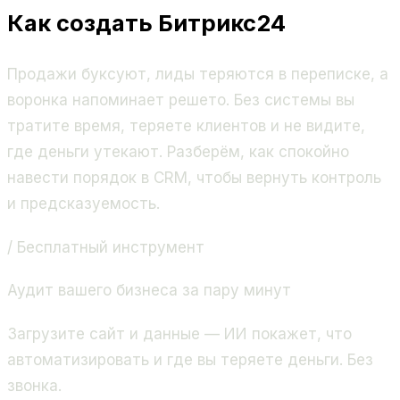
Как создать Битрикс24
Продажи буксуют, лиды теряются в переписке, а
воронка напоминает решето. Без системы вы
тратите время, теряете клиентов и не видите,
где деньги утекают. Разберём, как спокойно
навести порядок в CRM, чтобы вернуть контроль
и предсказуемость.
/ Бесплатный инструмент
Аудит вашего бизнеса за пару минут
Загрузите сайт и данные — ИИ покажет, что
автоматизировать и где вы теряете деньги. Без
звонка.