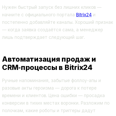
Нужен быстрый запуск без лишних кликов —
начните с официального портала
Bitrix24
и
постепенно добавляйте каналы. Хороший признак
— когда заявка создаётся сама, а менеджер
лишь подтверждает следующий шаг.
Автоматизация продаж и
CRM‑процессы в Bitrix24
Ручные напоминания, забытые фоллоу-апы и
разовые акты героизма — дорога к потере
времени и клиентов. Цена ошибки — просадка
конверсии в тихих местах воронки. Разложим по
полочкам, какие роботы и триггеры дадут