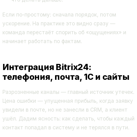
Если по-простому: сначала порядок, потом
ускорение. На практике это видно сразу —
команда перестаёт спорить об «ощущениях» и
начинает работать по фактам.
Интеграция Bitrix24:
телефония, почта, 1C и сайты
Разрозненные каналы — главный источник утечек.
Цена ошибки — упущенная прибыль, когда заявку
увидели в почте, но не занесли в CRM, а клиент
ушёл. Дадим ясность: как сделать, чтобы каждый
контакт попадал в систему и не терялся в пути.