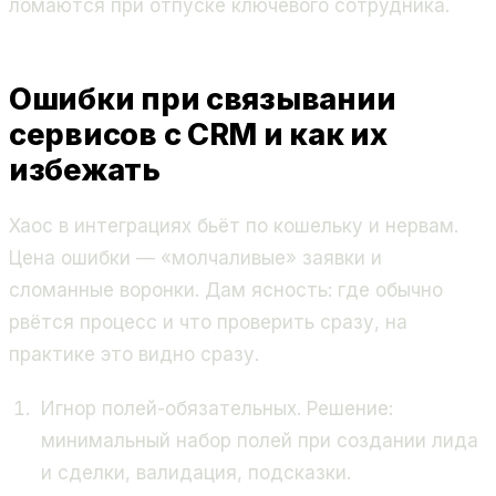
ломаются при отпуске ключевого сотрудника.
Ошибки при связывании
сервисов с CRM и как их
избежать
Хаос в интеграциях бьёт по кошельку и нервам.
Цена ошибки — «молчаливые» заявки и
сломанные воронки. Дам ясность: где обычно
рвётся процесс и что проверить сразу, на
практике это видно сразу.
Игнор полей-обязательных. Решение:
минимальный набор полей при создании лида
и сделки, валидация, подсказки.