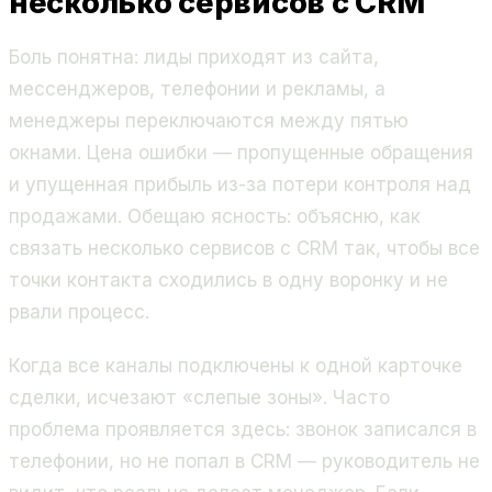
несколько сервисов с CRM
Боль понятна: лиды приходят из сайта,
мессенджеров, телефонии и рекламы, а
менеджеры переключаются между пятью
окнами. Цена ошибки — пропущенные обращения
и упущенная прибыль из-за потери контроля над
продажами. Обещаю ясность: объясню, как
связать несколько сервисов с CRM так, чтобы все
точки контакта сходились в одну воронку и не
рвали процесс.
Когда все каналы подключены к одной карточке
сделки, исчезают «слепые зоны». Часто
проблема проявляется здесь: звонок записался в
телефонии, но не попал в CRM — руководитель не