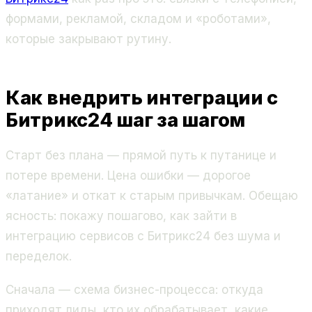
формами, рекламой, складом и «роботами»,
которые закрывают рутину.
Как внедрить интеграции с
Битрикс24 шаг за шагом
Старт без плана — прямой путь к путанице и
потере времени. Цена ошибки — дорогое
«латание» и откат к старым привычкам. Обещаю
ясность: покажу пошагово, как зайти в
интеграцию сервисов с Битрикс24 без шума и
переделок.
Сначала — схема бизнес-процесса: откуда
приходят лиды, кто их обрабатывает, какие