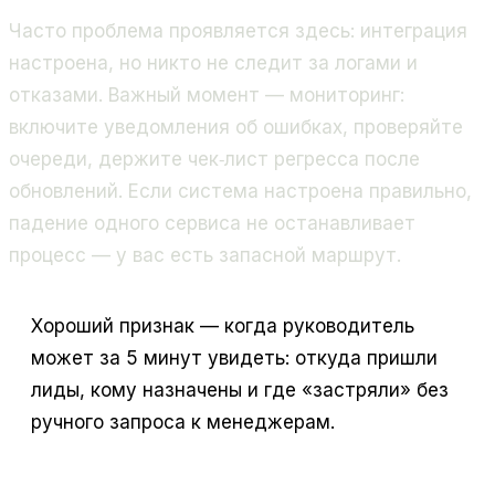
Часто проблема проявляется здесь: интеграция
настроена, но никто не следит за логами и
отказами. Важный момент — мониторинг:
включите уведомления об ошибках, проверяйте
очереди, держите чек‑лист регресса после
обновлений. Если система настроена правильно,
падение одного сервиса не останавливает
процесс — у вас есть запасной маршрут.
Хороший признак — когда руководитель
может за 5 минут увидеть: откуда пришли
лиды, кому назначены и где «застряли» без
ручного запроса к менеджерам.