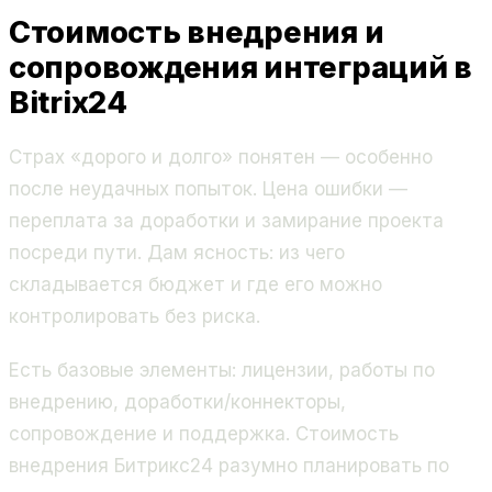
Стоимость внедрения и
сопровождения интеграций в
Bitrix24
Страх «дорого и долго» понятен — особенно
после неудачных попыток. Цена ошибки —
переплата за доработки и замирание проекта
посреди пути. Дам ясность: из чего
складывается бюджет и где его можно
контролировать без риска.
Есть базовые элементы: лицензии, работы по
внедрению, доработки/коннекторы,
сопровождение и поддержка. Стоимость
внедрения Битрикс24 разумно планировать по