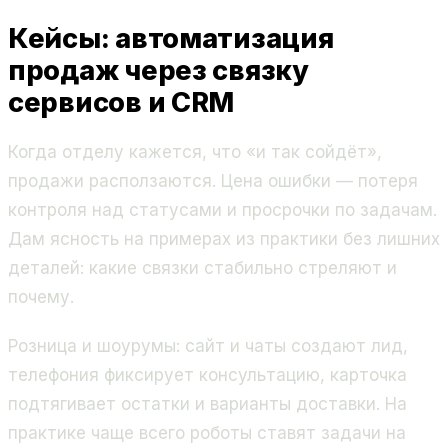
Кейсы: автоматизация
продаж через связку
сервисов и CRM
Когда отделу кажется, что «и так сойдёт»,
продажи расползаются. Цена ошибки — потеря
контроля над статусами и просрочки по задачам.
Дам ясность на примерах из практики без лишних
деталей: какие связки стабильно стреляют и
почему.
Розница и шоурумы: сайт и чаты создают лид,
телефония фиксирует консультацию, карточка
подтягивает остатки и варианты доставки. На
практике чаще всего роботы ставят задачи на