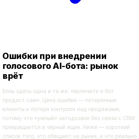
Ошибки при внедрении
голосового AI-бота: рынок
врёт
Боль здесь одна и та же: «включите и бот
продаст сам». Цена ошибки — потерянные
клиенты и потеря контроля над продажами,
потому что «умный» автодозвон без связи с CRM
превращается в чёрный ящик. Ниже — короткий
список того, что обещают на рынке, и что реально