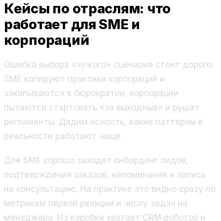
Кейсы по отраслям: что
работает для SME и
корпораций
Ошибка выбора «чужого» сценария стоит дорого:
SME копируют практики корпораций и
закапываются в бюрократии, корпорации
пытаются стартовать «за выходные» и рушат
регламенты. Дадим ясность, какие паттерны в
реальности работают чаще.
Для SME хорошо заходят онбординг лидов,
подтверждения заказов, напоминания и запись
на консультацию. На практике это видно сразу по
метрикам первой реакции и числу задач на
менеджера. Из коробки хватает CRM‑роботов и