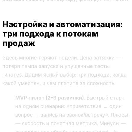
Настройка и автоматизация:
три подхода к потокам
продаж
Здесь многие теряют недели. Цена затяжки —
потеря темпа запуска и упущенные тесты
гипотез. Дадим ясный выбор: три подхода, когда
какой уместен, и чем платите за сложность.
MVP‑пилот (2–3 развилки)
. Быстрый старт
на одном сценарии: «приветствие → один
вопрос → запись на звонок/встречу». Плюсы
— скорость и понятная метрика. Минусы —
ограниченная обработка возражений. На