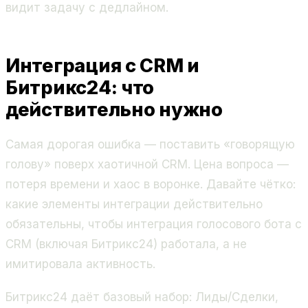
видит задачу с дедлайном.
Интеграция с CRM и
Битрикс24: что
действительно нужно
Самая дорогая ошибка — поставить «говорящую
голову» поверх хаотичной CRM. Цена вопроса —
потеря времени и хаос в воронке. Давайте чётко:
какие элементы интеграции действительно
обязательны, чтобы интеграция голосового бота с
CRM (включая Битрикс24) работала, а не
имитировала активность.
Битрикс24 даёт базовый набор: Лиды/Сделки,