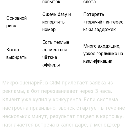
попыток
слота
Сжечь базу и
Потерять
Основной
испортить
«горячий» интерес
риск
номер
из‑за задержек
Есть тёплые
Много входящих,
Когда
сегменты и
узкое горлышко на
выбирать
чёткие
квалификации
офферы
Микро‑сценарий: в CRM прилетает заявка из
рекламы, а бот перезванивает через 3 часа.
Клиент уже купил у конкурента. Если система
настроена правильно, звонок стартует в течение
нескольких минут, результат падает в карточку,
назначается встреча в календаре, а менеджер