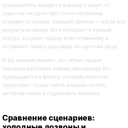
руководитель заходит в воронку и видит «0
задач на сегодня» при сотнях прозвонов,
становится поздно. Хороший признак — когда все
результаты звонка бота попадают в нужный
статус, создают задачу ответственному и
оставляют запись разговора на карточке лида.
И да,
важный момент
: без чётких правил
передачи разговора живому менеджеру бот
превращается в фильтр, который никого не
пропускает. Нужно уметь вовремя «снять
автоответчика» и подключить человека.
Сравнение сценариев:
холодные дозвоны и