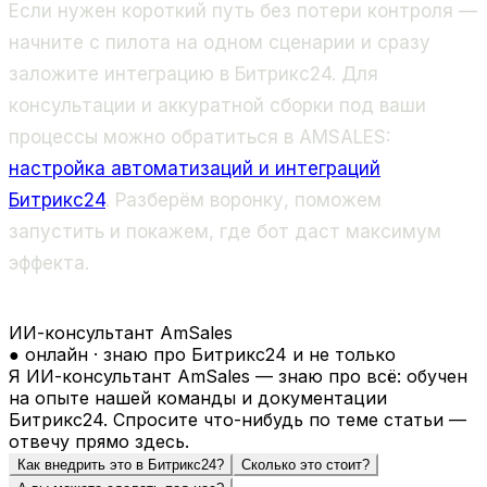
Если нужен короткий путь без потери контроля —
начните с пилота на одном сценарии и сразу
заложите интеграцию в Битрикс24. Для
консультации и аккуратной сборки под ваши
процессы можно обратиться в AMSALES:
настройка автоматизаций и интеграций
Битрикс24
. Разберём воронку, поможем
запустить и покажем, где бот даст максимум
эффекта.
ИИ-консультант AmSales
● онлайн · знаю про Битрикс24 и не только
Я ИИ-консультант AmSales — знаю про всё: обучен
на опыте нашей команды и документации
Битрикс24. Спросите что-нибудь по теме статьи —
отвечу прямо здесь.
Как внедрить это в Битрикс24?
Сколько это стоит?