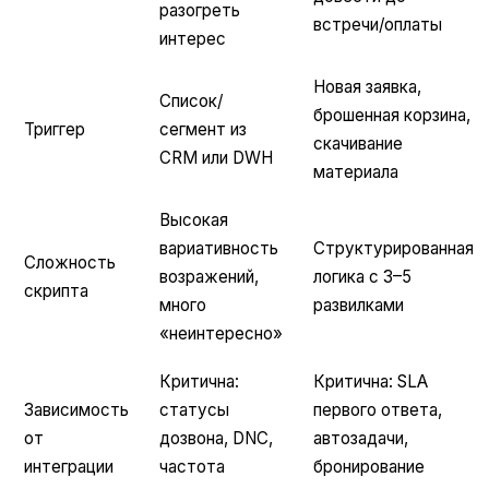
разогреть
встречи/оплаты
интерес
Новая заявка,
Список/
брошенная корзина,
Триггер
сегмент из
скачивание
CRM или DWH
материала
Высокая
вариативность
Структурированная
Сложность
возражений,
логика с 3–5
скрипта
много
развилками
«неинтересно»
Критична:
Критична: SLA
Зависимость
статусы
первого ответа,
от
дозвона, DNC,
автозадачи,
интеграции
частота
бронирование