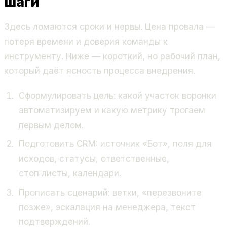
шаги
Здесь ломаются сроки и нервы. Цена провала —
потеря времени и доверия команды к
инструменту. Ниже — короткий, но рабочий план,
который даёт ясность процесса внедрения.
Сформулировать цель: какой участок воронки
автоматизируем и какую метрику трогаем
первым делом.
Подготовить CRM: источник «Бот», поля для
исходов, статусы, ответственные,
стоп‑листы, календари.
Прописать сценарий: ветки, «перезвоните
позже», эскалация на менеджера, текст
подтверждений.