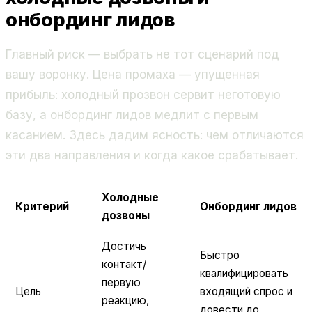
онбординг лидов
Главный риск — выбрать не тот сценарий под
вашу воронку. Цена промаха — упущенная
прибыль: холодный прозвон сервит неготовую
базу, а онбординг лидов медлит с первым
касанием. Здесь дадим ясность: чем отличаются
эти два направления и когда какое срабатывает.
Холодные
Критерий
Онбординг лидов
дозвоны
Достичь
Быстро
контакт/
квалифицировать
первую
Цель
входящий спрос и
реакцию,
довести до