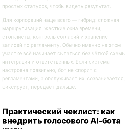
простых статусов, чтобы видеть результат.
Для корпораций чаще всего — гибрид: сложная
маршрутизация, жесткие окна времени,
стоп‑листы, контроль согласий и хранение
записей по регламенту. Обычно именно на этом
участке всё начинает сыпаться без чёткой схемы
интеграции и ответственных. Если система
настроена правильно, бот не спорит с
регламентами, а обслуживает их: созванивается,
фиксирует, передаёт дальше.
Практический чеклист: как
внедрить голосового AI-бота