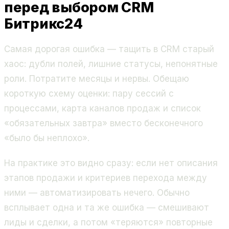
перед выбором CRM
Битрикс24
Самая дорогая ошибка — тащить в CRM старый
хаос: дубли полей, лишние статусы, непонятные
роли. Потратите месяцы и нервы. Обещаю
короткую схему оценки: пару сессий с
процессами, карта каналов продаж и список
«обязательных завтра» вместо бесконечного
«было бы неплохо».
На практике это видно сразу: если нет описания
этапов продажи и критериев перехода между
ними — автоматизировать нечего. Обычно
всплывает одна и та же ошибка — смешивают
лиды и сделки, а потом «теряются» повторные