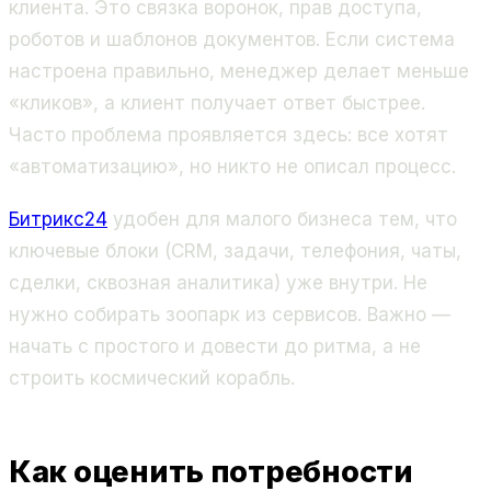
клиента. Это связка воронок, прав доступа,
роботов и шаблонов документов. Если система
настроена правильно, менеджер делает меньше
«кликов», а клиент получает ответ быстрее.
Часто проблема проявляется здесь: все хотят
«автоматизацию», но никто не описал процесс.
Битрикс24
удобен для малого бизнеса тем, что
ключевые блоки (CRM, задачи, телефония, чаты,
сделки, сквозная аналитика) уже внутри. Не
нужно собирать зоопарк из сервисов. Важно —
начать с простого и довести до ритма, а не
строить космический корабль.
Как оценить потребности