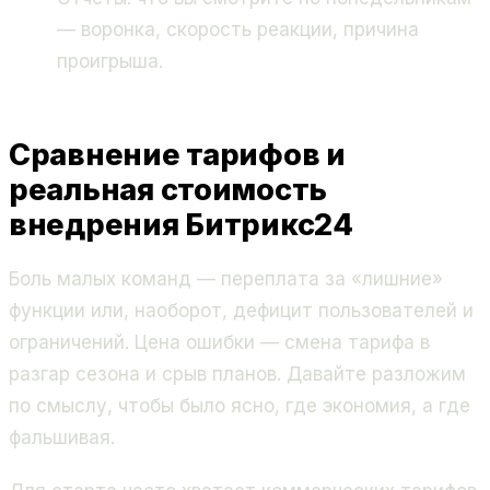
— воронка, скорость реакции, причина
проигрыша.
Сравнение тарифов и
реальная стоимость
внедрения Битрикс24
Боль малых команд — переплата за «лишние»
функции или, наоборот, дефицит пользователей и
ограничений. Цена ошибки — смена тарифа в
разгар сезона и срыв планов. Давайте разложим
по смыслу, чтобы было ясно, где экономия, а где
фальшивая.