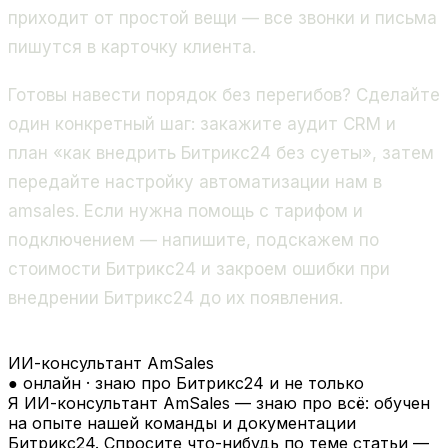
приходит от простой вещи — все звонки и письма
пишутся в карточку клиента.
Готовы навести порядок без перегибов? Сделайте
один конкретный шаг: закажите аудит CRM и
план «как внедрить Битрикс24 без суеты», затем
передайте настройку автоматизации нам в
amsales. Если нужна помощь с тарифом и
подключением — напишите, подскажем по
стоимости Битрикс24 и закроем ошибки при
внедрении Битрикс24 до их появления.
ИИ-консультант AmSales
● онлайн · знаю про Битрикс24 и не только
Я ИИ-консультант AmSales — знаю про всё: обучен
на опыте нашей команды и документации
Битрикс24. Спросите что-нибудь по теме статьи —