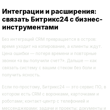
Интеграции и расширения:
связать Битрикс24 с бизнес-
инструментами
Без интеграций CRM превращается в остров:
время уходит на копирование, а клиенты ждут.
Цена ошибки — потеря времени и повторные
звонки «а вы получили счет?». Дальше — как
связать систему с вашим стеком без боли и
получить ясность.
Если по-простому, Битрикс24 — это сервис ПО, в
котором есть CRM с воронками, карточками и
роботами; контакт-центр с телефонией и
мессенджерами; задачи и проекты; документы и