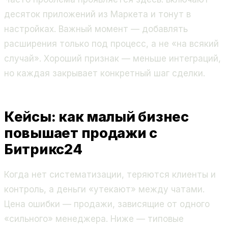
десяток приложений из Маркета и тонут в
настройках. Важный момент — добавлять
расширения только под процесс, а не «на всякий
случай». Хороший признак — меньше интеграций,
но каждая закрывает конкретный шаг сделки.
Кейсы: как малый бизнес
повышает продажи с
Битрикс24
Когда нет систематизации, теряются клиенты и
контроль, а деньги «утекают» между чатами.
Цена ошибки — продажи, зависящие от одного
«сильного» менеджера. Ниже — типовые