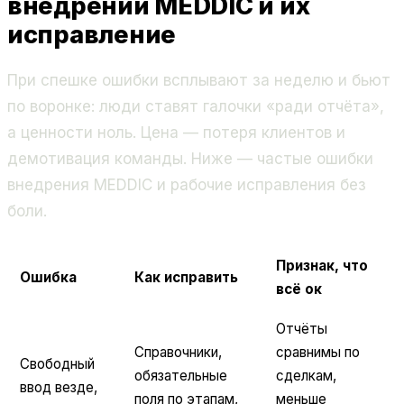
внедрении MEDDIC и их
исправление
При спешке ошибки всплывают за неделю и бьют
по воронке: люди ставят галочки «ради отчёта»,
а ценности ноль. Цена — потеря клиентов и
демотивация команды. Ниже — частые ошибки
внедрения MEDDIC и рабочие исправления без
боли.
Признак, что
Ошибка
Как исправить
всё ок
Отчёты
Справочники,
сравнимы по
Свободный
обязательные
сделкам,
ввод везде,
поля по этапам,
меньше