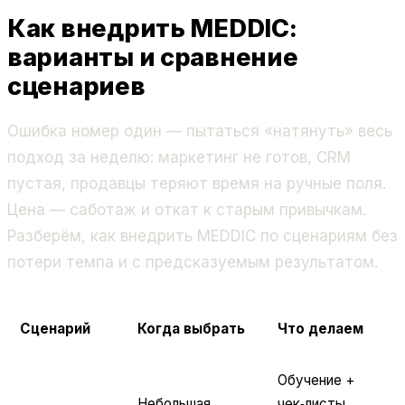
Как внедрить MEDDIC:
варианты и сравнение
сценариев
Ошибка номер один — пытаться «натянуть» весь
подход за неделю: маркетинг не готов, CRM
пустая, продавцы теряют время на ручные поля.
Цена — саботаж и откат к старым привычкам.
Разберём, как внедрить MEDDIC по сценариям без
потери темпа и с предсказуемым результатом.
Сценарий
Когда выбрать
Что делаем
Обучение +
Небольшая
чек‑листы