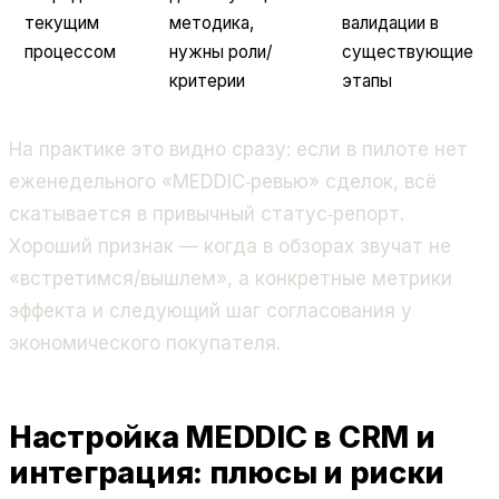
текущим
методика,
валидации в
процессом
нужны роли/
существующие
критерии
этапы
На практике это видно сразу: если в пилоте нет
еженедельного «MEDDIC‑ревью» сделок, всё
скатывается в привычный статус‑репорт.
Хороший признак — когда в обзорах звучат не
«встретимся/вышлем», а конкретные метрики
эффекта и следующий шаг согласования у
экономического покупателя.
Настройка MEDDIC в CRM и
интеграция: плюсы и риски