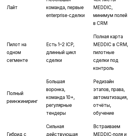
Лайт
команда, первые
MEDDIC,
enterprise‑сделки
минимум полей
в CRM
Полная карта
Пилот на
Есть 1–2 ICP,
MEDDIC в CRM,
одном
длинный цикл
пилотные
сегменте
сделки
сделки под
контроль
Большая
Редизайн
воронка,
этапов, права,
Полный
команда 10+,
автоматизация,
реинжиниринг
регулярные
отчёты,
тендеры
обучение
Сильная
Встраиваем
Гибрид с
действующая
MEDDIC‑поля и