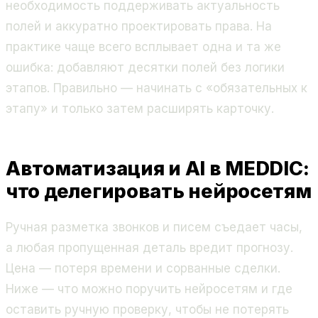
необходимость поддерживать актуальность
полей и аккуратно проектировать права. На
практике чаще всего всплывает одна и та же
ошибка: добавляют десятки полей без логики
этапов. Правильно — начинать с «обязательных к
этапу» и только затем расширять карточку.
Автоматизация и AI в MEDDIC:
что делегировать нейросетям
Ручная разметка звонков и писем съедает часы,
а любая пропущенная деталь вредит прогнозу.
Цена — потеря времени и сорванные сделки.
Ниже — что можно поручить нейросетям и где
оставить ручную проверку, чтобы не потерять