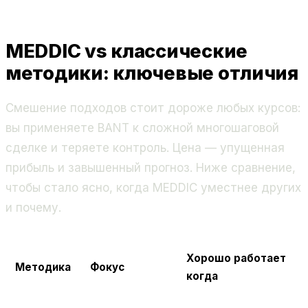
MEDDIC vs классические
методики: ключевые отличия
Смешение подходов стоит дороже любых курсов:
вы применяете BANT к сложной многошаговой
сделке и теряете контроль. Цена — упущенная
прибыль и завышенный прогноз. Ниже сравнение,
чтобы стало ясно, когда MEDDIC уместнее других
и почему.
Хорошо работает
Методика
Фокус
когда