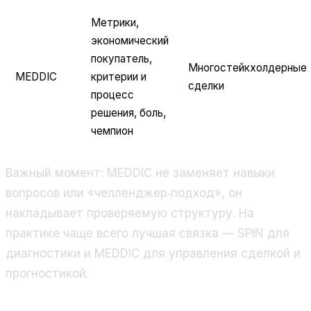
Метрики,
экономический
покупатель,
Многостейкхолдерные
MEDDIC
критерии и
сделки
процесс
решения, боль,
чемпион
Важный момент: MEDDIC не заменяет навыки
вопросов или «челленджер‑подход», он
накладывает проверяемую структуру. На
практике чаще всего лучшая связка — SPIN для
диагностики и MEDDIC для управления сделкой и
прогностикой.