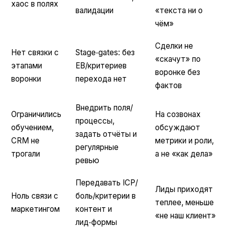
хаос в полях
валидации
«текста ни о
чём»
Сделки не
Нет связки с
Stage‑gates: без
«скачут» по
этапами
EB/критериев
воронке без
воронки
перехода нет
фактов
Внедрить поля/
Ограничились
На созвонах
процессы,
обучением,
обсуждают
задать отчёты и
CRM не
метрики и роли,
регулярные
трогали
а не «как дела»
ревью
Передавать ICP/
Лиды приходят
Ноль связи с
боль/критерии в
теплее, меньше
маркетингом
контент и
«не наш клиент»
лид‑формы