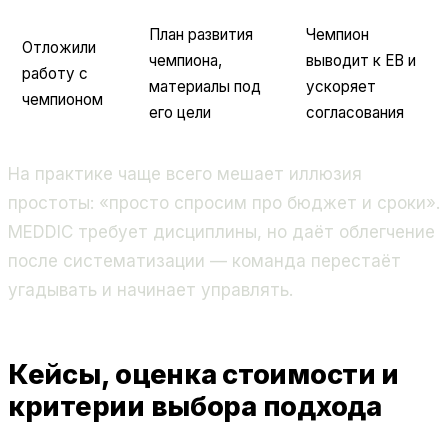
План развития
Чемпион
Отложили
чемпиона,
выводит к EB и
работу с
материалы под
ускоряет
чемпионом
его цели
согласования
На практике чаще всего мешает иллюзия
простоты: «просто спросим про бюджет и сроки».
MEDDIC требует дисциплины, но даёт облегчение
после систематизации — команда перестаёт
угадывать и начинает управлять.
Кейсы, оценка стоимости и
критерии выбора подхода