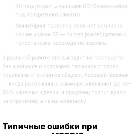
КП: подготовить черновик ROI/бизнес‑кейса
под конкретного клиента.
Мониторинг пробелов: если нет чемпиона
или не указан EB — сигнал руководителю и
приостановка перехода по воронке.
В реальной работе это выглядит не так просто:
без шаблонов и «словаря» терминов отрасли
подсказки становятся общими. Хороший признак
— когда размеченные саммари заполняют до 70–
80% карточки сделки, а продавец тратит время
на стратегию, а не на копипасту.
Типичные ошибки при