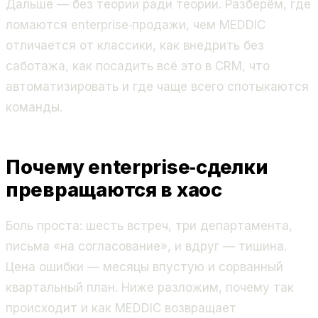
Дальше — без теории ради теории. Разберём, где
ломаются enterprise‑продажи, чем MEDDIC
отличается от классики, как внедрить без
саботажа, как посадить всё это в CRM, что
автоматизировать и где чаще всего спотыкаются
команды.
Почему enterprise‑сделки
превращаются в хаос
Боль проста: шесть встреч, три департамента,
письма «на согласование», и вдруг — тишина.
Цена ошибки — месяцы впустую и сорванный
квартальный план. Ниже разложим, почему так
происходит и как MEDDIC возвращает