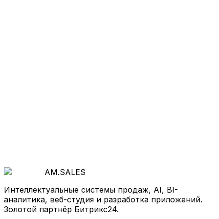
Хотите так же
?
Начнём с бесплатной диагностики: покажем, где
теряются деньги и как система продаж, AI и
автоматизация ускорят рост.
Обсудить проект
AM
.
SALES
Интеллектуальные системы продаж, AI, BI-
аналитика, веб-студия и разработка приложений.
Золотой партнёр Битрикс24.