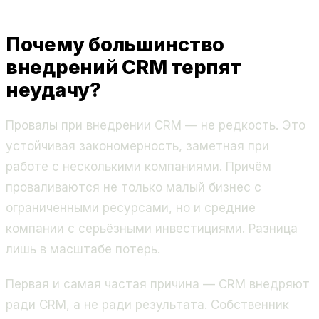
Почему большинство
внедрений CRM терпят
неудачу?
Провалы при внедрении CRM — не редкость. Это
устойчивая закономерность, заметная при
работе с несколькими компаниями. Причём
проваливаются не только малый бизнес с
ограниченными ресурсами, но и средние
компании с серьёзными инвестициями. Разница
лишь в масштабе потерь.
Первая и самая частая причина — CRM внедряют
ради CRM, а не ради результата. Собственник