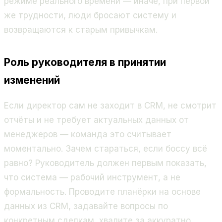
режиме реального времени — иначе, при первой
же трудности, люди бросают систему и
возвращаются к старым привычкам.
Роль руководителя в принятии
изменений
Если директор сам не заходит в CRM, не смотрит
отчёты и не требует актуальных данных от
менеджеров — команда это считывает
моментально. Зачем стараться, если боссу всё
равно? Руководитель должен первым показать,
что система — рабочий инструмент, а не
формальность. Проводите планёрки на основе
данных из CRM, задавайте вопросы по
конкретным сделкам, хвалите за аккуратно