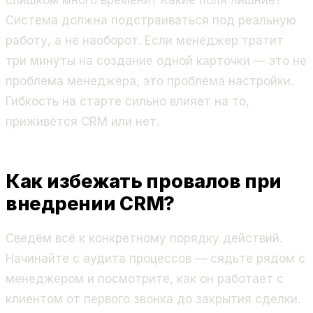
слишком много времени? Какие поля лишние?
Система должна подстраиваться под реальную
работу, а не наоборот. Если менеджер тратит
три минуты на создание одной карточки — это не
проблема менеджера, это проблема настройки.
Гибкость на старте сильно влияет на то,
приживётся CRM или нет.
Как избежать провалов при
внедрении CRM?
Сведём всё к конкретному порядку действий.
Начинайте с аудита процессов — сядьте рядом с
менеджером и посмотрите, как он работает с
клиентом от первого звонка до закрытия сделки.