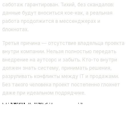
саботаж гарантирован. Тихий, без скандалов:
данные будут вноситься кое-как, а реальная
работа продолжится в мессенджерах и
блокнотах.
Третья причина — отсутствие владельца проекта
внутри компании. Нельзя полностью передать
внедрение на аутсорс и забыть. Кто-то внутри
должен знать систему, принимать решения,
разруливать конфликты между IT и продажами.
Без такого человека проект постепенно глохнет
даже при идеальном подрядчике.
Типичные причины провала внедрения CRM
Нет цели
Внедряют ради
самой системы
Нет владельца
Проект брошен
без ответственного
Сопротивление
Команда саботирует
негласно
Неверный выбор
Система не подходит
под процессы
Нет обучения
Сотрудники не умеют
работать в системе
Нет контроля
Никто не следит
за качеством данных
CRM не работает