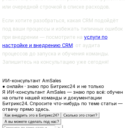
или очередной строчкой в списке расходов.
Если хотите разобраться, какая CRM подойдёт
под ваши процессы и избежать типичных ошибок
при внедрении — посмотрите на
услуги по
настройке и внедрению CRM
: от аудита
процессов до запуска и обучения команды.
Запишитесь на консультацию уже сегодня!
ИИ-консультант AmSales
● онлайн · знаю про Битрикс24 и не только
Я ИИ-консультант AmSales — знаю про всё: обучен
на опыте нашей команды и документации
Битрикс24. Спросите что-нибудь по теме статьи —
отвечу прямо здесь.
Как внедрить это в Битрикс24?
Сколько это стоит?
А вы можете сделать под нас?
➤