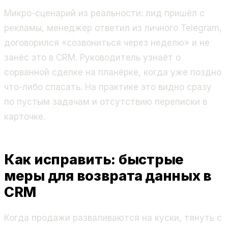
Микро-сценарий из реальности: лид пришёл с
рекламы, менеджер ответил из личного Telegram,
договорился «созвониться через неделю» и не
занёс это в CRM. Руководитель узнаёт о
сорванной сделке на планёрке, когда уже поздно
что-либо спасать. На практике это видно сразу
по пустым задачам и отсутствию переписки в
карточке.
Как исправить: быстрые
меры для возврата данных в
CRM
Когда продажи разваливаются на куски, тянуть с