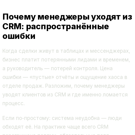
Почему менеджеры уходят из
CRM: распространённые
ошибки
Когда сделки живут в таблицах и мессенджерах,
бизнес платит потерянными лидами и временем,
а руководитель — потерей контроля. Цена
ошибки — «пустые» отчёты и ощущение хаоса в
отделе продаж. Разложим, почему менеджеры
уводят клиентов из CRM и где именно ломается
процесс.
Если по-простому: система неудобна — люди
обходят её. На практике чаще всего CRM