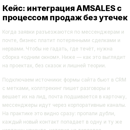
Кейс: интеграция AMSALES с
процессом продаж без утечек
Когда заявки разъезжаются по мессенджерам и
почте, бизнес платит потерянными сделками и
нервами. Чтобы не гадать, где течёт, нужна
сборка «одним окном». Ниже — как это выглядит
на проектах, без сказок и лишней теории.
Подключаем источники: формы сайта бьют в CRM
с метками, коллтрекинг пишет разговоры и
вешает их на лид, почта подшивается в карточку,
мессенджеры идут через корпоративные каналы.
На практике это видно сразу: пропали дубли,
каждый новый контакт попадает в одну и ту же