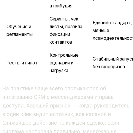
атрибуция
Скрипты, чек-
Единый стандарт,
Обучение и
листы, правила
меньше
регламенты
фиксации
«самодеятельнос
контактов
Контрольные
Стабильный запус
Тесты и пилот
сценарии и
без сюрпризов
нагрузка
На практике чаще всего спотыкаются об
интеграцию CRM с мессенджерами и права
доступа. Хороший признак — когда руководитель
в один клик видит источник, все касания и
ближайшее действие по каждой сделке. Если
система настроена правильно, менеджер не