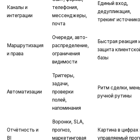
Единый вход,
Каналы и
телефония,
дедупликация,
интеграции
мессенджеры
,
трекинг источник
почта
Очереди, авто-
Быстрая реакция 
Маршрутизация
распределение,
защита клиентско
и права
ограничения
базы
видимости
Триггеры,
задачи,
Ритм сделки, мен
Автоматизации
проверки
ручной рутины
полей,
напоминания
Воронки, SLA,
Отчётность и
прогноз,
Картина в цифрах 
BI
маркетинговая
управляемый прог