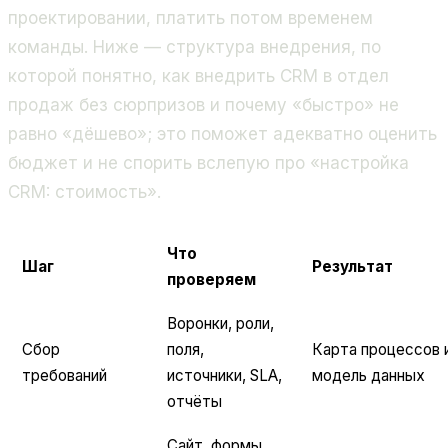
проектировании, платить потом временем
команды. Ниже — структура внедрения, по
которой понятно, как внедрить CRM в отдел
продаж без сюрпризов и почему «быстро» не
равно «дёшево»; это поможет адекватно оценить
бюджет и не спорить вслепую про «настройка
CRM: стоимость».
Что
Шаг
Результат
проверяем
Воронки, роли,
Сбор
поля,
Карта процессов 
требований
источники, SLA,
модель данных
отчёты
Сайт, формы,