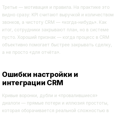
Третье — мотивация и правила. На практике это
видно сразу: KPI считают выручкой и количеством
звонков, а чистоту CRM — «когда-нибудь». Как
итог, сотрудники закрывают план, но в системе
пусто. Хороший признак — когда процесс в CRM
объективно помогает быстрее закрывать сделку,
а не просто «для отчёта».
Ошибки настройки и
интеграции CRM
Кривые воронки, дубли и «провалившиеся»
диалоги — прямые потери и иллюзия простоты,
которая оборачивается реальной сложностью в