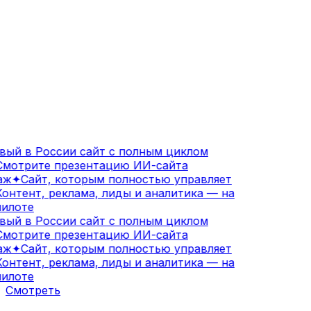
ый в России сайт с полным циклом
мотрите презентацию ИИ-сайта
ж
✦
Сайт, которым полностью управляет
онтент, реклама, лиды и аналитика — на
илоте
ый в России сайт с полным циклом
мотрите презентацию ИИ-сайта
ж
✦
Сайт, которым полностью управляет
онтент, реклама, лиды и аналитика — на
илоте
Смотреть