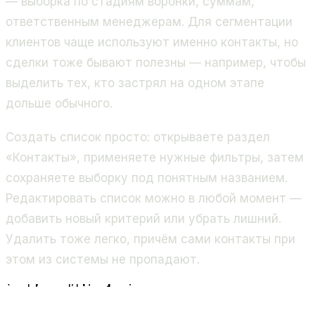
— выборка по стадиям воронки, суммам,
ответственным менеджерам. Для сегментации
клиентов чаще используют именно контакты, но
сделки тоже бывают полезны — например, чтобы
выделить тех, кто застрял на одном этапе
дольше обычного.
Создать список просто: открываете раздел
«Контакты», применяете нужные фильтры, затем
сохраняете выборку под понятным названием.
Редактировать список можно в любой момент —
добавить новый критерий или убрать лишний.
Удалить тоже легко, причём сами контакты при
этом из системы не пропадают.
База контактов
Настройка фильтров
(теги, поля, статусы)
Сохранённый список
Массовая рассылка
Обзвон менеджером
Автоматизация