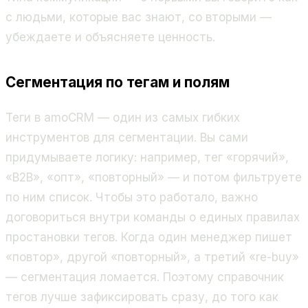
с людьми, которые вас знают, со вторыми —
убеждаете и объясняете ценность.
Сегментация по тегам и полям
Теги в amoCRM — один из самых гибких
инструментов для сегментации. Вы сами
придумываете логику: например, тег «горячий»,
«B2B», «опт», «повторный» — и потом фильтруете
по ним список. Чтобы это работало, важно
договориться внутри команды о единых правилах
простановки тегов. Когда один менеджер пишет
«повтор», другой «повторный», а третий «re-buy»
— сегментация ломается. Поэтому справочник
тегов лучше зафиксировать сразу, до того как