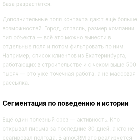
база разрастётся.
Дополнительные поля контакта дают ещё больше
возможностей. Город, отрасль, размер компании,
тип объекта — всё это можно вынести в
отдельные поля и потом фильтровать по ним.
Например, список клиентов из Екатеринбурга,
работающих в строительстве и с чеком выше 500
тысяч — это уже точечная работа, а не массовая
рассылка.
Сегментация по поведению и истории
Ещё один полезный срез — активность. Кто
открывал письма за последние 30 дней, а кто не
реагировал полгода. В amoCRM это реализуется