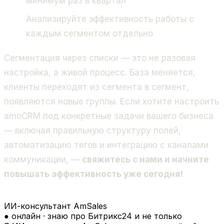
минимум раз в квартал
Анализируйте эффективность работы с
каждым сегментом отдельно
Сегментация через списки — это не разовая
настройка, а живой процесс. База меняется,
клиенты переходят из сегмента в сегмент,
появляются новые группы. Если хотите настроить
amoCRM под конкретные задачи вашего бизнеса
— включая правильную структуру полей,
автоматизацию тегов и интеграцию с каналами
коммуникации, —
свяжитесь с нами и начните
повышать эффективность уже сегодня!
ИИ-консультант AmSales
● онлайн · знаю про Битрикс24 и не только