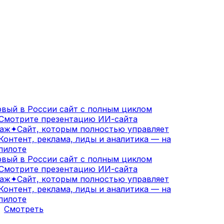
вый в России сайт с полным циклом
мотрите презентацию ИИ-сайта
аж
✦
Сайт, которым полностью управляет
онтент, реклама, лиды и аналитика — на
илоте
вый в России сайт с полным циклом
мотрите презентацию ИИ-сайта
аж
✦
Сайт, которым полностью управляет
онтент, реклама, лиды и аналитика — на
илоте
Смотреть