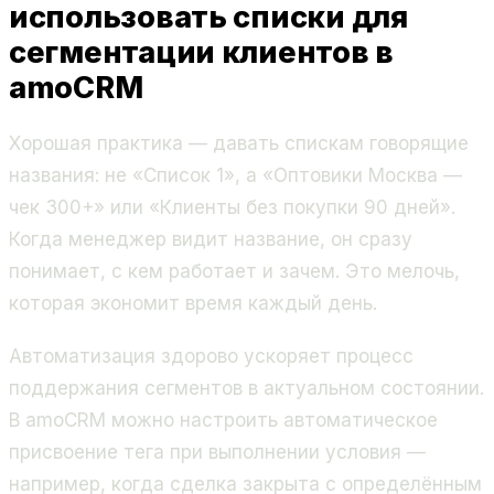
использовать списки для
сегментации клиентов в
amoCRM
Хорошая практика — давать спискам говорящие
названия: не «Список 1», а «Оптовики Москва —
чек 300+» или «Клиенты без покупки 90 дней».
Когда менеджер видит название, он сразу
понимает, с кем работает и зачем. Это мелочь,
которая экономит время каждый день.
Автоматизация здорово ускоряет процесс
поддержания сегментов в актуальном состоянии.
В amoCRM можно настроить автоматическое
присвоение тега при выполнении условия —
например, когда сделка закрыта с определённым