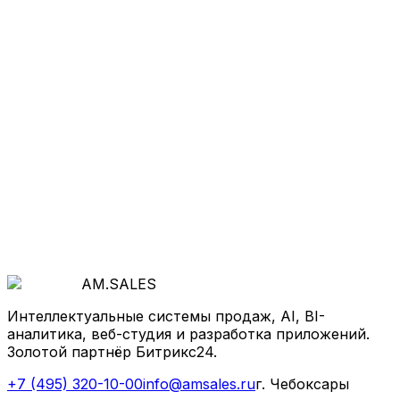
Хотите так же
?
Начнём с бесплатной диагностики: покажем, где
теряются деньги и как система продаж, AI и
автоматизация ускорят рост.
Обсудить проект
AM
.
SALES
Интеллектуальные системы продаж, AI, BI-
аналитика, веб-студия и разработка приложений.
Золотой партнёр Битрикс24.
+7 (495) 320-10-00
info@amsales.ru
г. Чебоксары