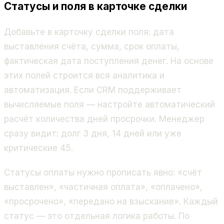
Статусы и поля в карточке сделки
Добавьте в карточку сделки поля: дата
выставления счёта, сумма, срок оплаты,
фактическая дата поступления денег. На основе
этих полей строится вся аналитика и
автоматизация. Если CRM поддерживает
вычисляемые поля — настройте автоматический
расчёт количества дней просрочки. Менеджер
сразу видит: долг 3 дня, 14 дней или уже
критические 45.
Статусы оплаты нужно прописать явно: «счёт
выставлен», «частичная оплата», «оплачено»,
«просрочено», «передано на взыскание». Каждый
статус — это отдельная логика работы. По