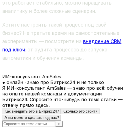
это работает стабильно, можно наращивать
аналитику и более сложные сценарии.
Хотите настроить такой процесс под свой
бизнес? Не тратьте время на самостоятельные
эксперименты — посмотрите на
внедрение CRM
под ключ
: от аудита процессов до запуска
автоматики и обучения команды.
ИИ-консультант AmSales
● онлайн · знаю про Битрикс24 и не только
Я ИИ-консультант AmSales — знаю про всё: обучен
на опыте нашей команды и документации
Битрикс24. Спросите что-нибудь по теме статьи —
отвечу прямо здесь.
Как внедрить это в Битрикс24?
Сколько это стоит?
А вы можете сделать под нас?
➤