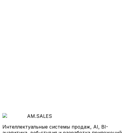
Хотите так же
?
Начнём с бесплатной диагностики: покажем, где
теряются деньги и как система продаж, AI и
автоматизация ускорят рост.
Обсудить проект
AM
.
SALES
Интеллектуальные системы продаж, AI, BI-
аналитика, веб-студия и разработка приложений.