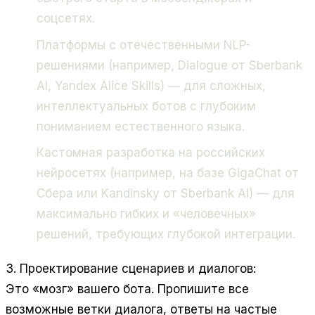
соцсетях.
Платформы с отечественными NLP-
решениями (например, Dialogue от Sberbank
AI, Yandex Alice Skills) — для сложных,
интеллектуальных ботов с глубоким
пониманием естественного языка.
Кастомная разработка на российских
нейросетях (например, на базе GigaChat от
Сбера или Kandinsky от Sberbank AI) — для
максимально гибких и «человечных»
решений, требующих глубокой интеграции.
3. Проектирование сценариев и диалогов:
Это «мозг» вашего бота. Пропишите все
возможные ветки диалога, ответы на частые