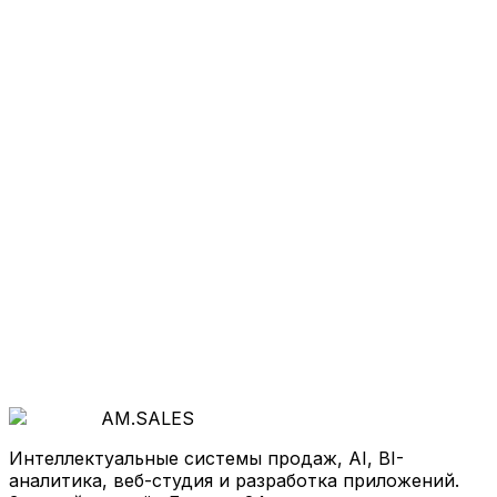
Хотите так же
?
Начнём с бесплатной диагностики: покажем, где
теряются деньги и как система продаж, BI-
аналитика или собственный продукт ускорят рост
вашего бизнеса.
Все кейсы
Обсудить проект
AM
.
SALES
Интеллектуальные системы продаж, AI, BI-
аналитика, веб-студия и разработка приложений.