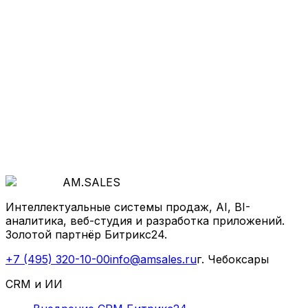
Хотите так же
?
Начнём с бесплатной диагностики: покажем, где
теряются деньги и как система продаж, BI-
аналитика или собственный продукт ускорят рост
вашего бизнеса.
Все кейсы
Обсудить проект
AM
.
SALES
Интеллектуальные системы продаж, AI, BI-
аналитика, веб-студия и разработка приложений.
Золотой партнёр Битрикс24.
+7 (495) 320-10-00
info@amsales.ru
г. Чебоксары
CRM и ИИ