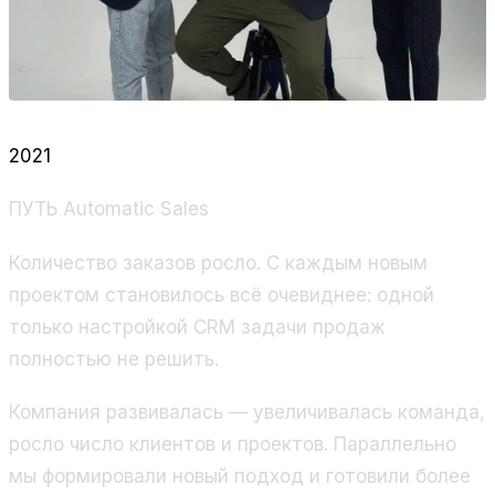
2021
ПУТЬ Automatic Sales
Количество заказов росло. С каждым новым
проектом становилось всё очевиднее: одной
только настройкой CRM задачи продаж
полностью не решить.
Компания развивалась — увеличивалась команда,
росло число клиентов и проектов. Параллельно
мы формировали новый подход и готовили более