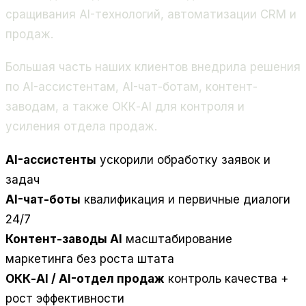
сращивания AI-технологий, автоматизации CRM и
продаж.
Большая часть наших клиентов внедрила решения
по AI-ассистентам, AI-чат-ботам, контент-
заводам, а также ОКК-AI для контроля и
усиления отдела продаж.
AI-ассистенты
ускорили обработку заявок и
задач
AI-чат-боты
квалификация и первичные диалоги
24/7
Контент-заводы AI
масштабирование
маркетинга без роста штата
ОКК-AI / AI-отдел продаж
контроль качества +
рост эффективности