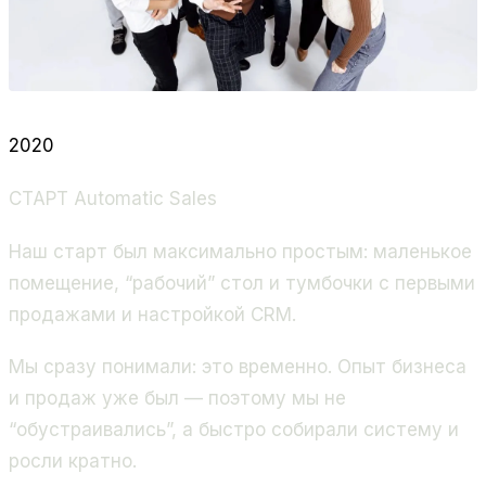
2020
СТАРТ Automatic Sales
Наш старт был максимально простым: маленькое
помещение, “рабочий” стол и тумбочки с первыми
продажами и настройкой CRM.
Мы сразу понимали: это временно. Опыт бизнеса
и продаж уже был — поэтому мы не
“обустраивались”, а быстро собирали систему и
росли кратно.