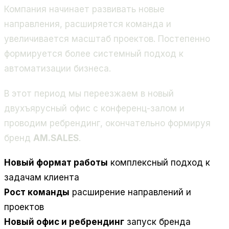
Компания начинает развивать новые
направления, расширяется команда и
увеличивается масштаб проектов. Постепенно
формируется более системный подход к
автоматизации бизнеса.
В этот период мы переезжаем в новый
двухъярусный офис с конференц-залом и
проводим ребрендинг, окончательно формируя
бренд
AM.SALES
.
Новый формат работы
комплексный подход к
задачам клиента
Рост команды
расширение направлений и
проектов
Новый офис и ребрендинг
запуск бренда