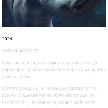
2024
НОВЫЙ AM.SALES
Компания проходит новый этап развития: ещё
один переезд, обновление команды и расширение
спектра услуг.
В этот период мы начинаем выходить в online-
ивенты и одновременно переживаем важное
изменение — из компании уходит один из её