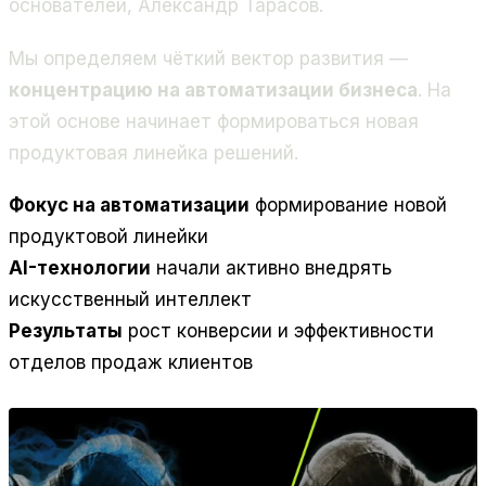
основателей, Александр Тарасов.
Мы определяем чёткий вектор развития —
концентрацию на автоматизации бизнеса
. На
этой основе начинает формироваться новая
продуктовая линейка решений.
Фокус на автоматизации
формирование новой
продуктовой линейки
AI-технологии
начали активно внедрять
искусственный интеллект
Результаты
рост конверсии и эффективности
отделов продаж клиентов