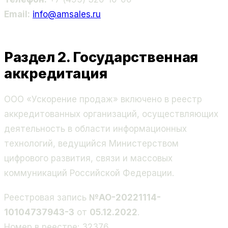
Email:
info@amsales.ru
Раздел 2. Государственная
аккредитация
ООО «Ускорение продаж» включено в реестр
аккредитованных организаций, осуществляющих
деятельность в области информационных
технологий, ведущийся Министерством
цифрового развития, связи и массовых
коммуникаций Российской Федерации.
Реестровая запись
№АО-20221114-
10104737943-3
от
05.12.2022
.
Номер в реестре: 32376