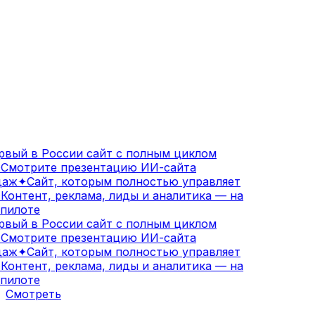
вый в России сайт с полным циклом
Смотрите презентацию ИИ-сайта
аж
✦
Сайт, которым полностью управляет
Контент, реклама, лиды и аналитика — на
пилоте
вый в России сайт с полным циклом
Смотрите презентацию ИИ-сайта
аж
✦
Сайт, которым полностью управляет
Контент, реклама, лиды и аналитика — на
пилоте
Смотреть