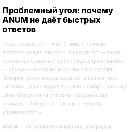
Проблемный угол: почему
ANUM не даёт быстрых
ответов
Когда ожидание — «за 10 минут поймём,
покупать будет или нет», а результат — паузы,
повторные созвоны и дубли лидов, цена ошибки
— упущенные сделки и нервные менеджеры.
История почти всегда одна: есть скрипт, нет
системы. Здесь будет простой разбор — почему
сама методика не ускоряет продажи без
нормальной операционки и как вернуть
управляемость.
ANUM — не волшебная кнопка, а порядок