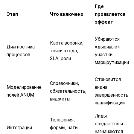
Где
Этап
Что включено
проявляется
эффект
Убираются
Карта воронки,
Диагностика
«дырявые»
точки входа,
процессов
участки
SLA, роли
маршрутизации
Становится
Справочники,
Моделирование
видна
обязательность,
полей ANUM
завершённость
виджеты
квалификации
Лиды
Телефония,
создаются и
Интеграции
формы, чаты,
назначаются