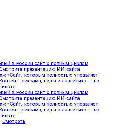
вый в России сайт с полным циклом
мотрите презентацию ИИ-сайта
аж
✦
Сайт, которым полностью управляет
онтент, реклама, лиды и аналитика — на
илоте
вый в России сайт с полным циклом
мотрите презентацию ИИ-сайта
аж
✦
Сайт, которым полностью управляет
онтент, реклама, лиды и аналитика — на
илоте
Смотреть