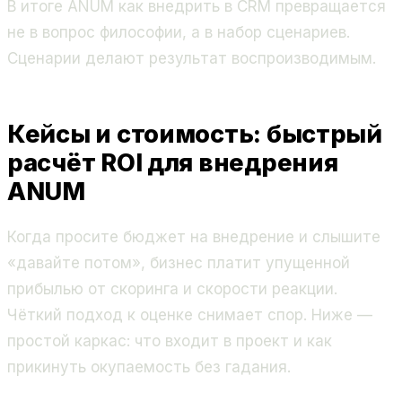
В итоге ANUM как внедрить в CRM превращается
не в вопрос философии, а в набор сценариев.
Сценарии делают результат воспроизводимым.
Кейсы и стоимость: быстрый
расчёт ROI для внедрения
ANUM
Когда просите бюджет на внедрение и слышите
«давайте потом», бизнес платит упущенной
прибылью от скоринга и скорости реакции.
Чёткий подход к оценке снимает спор. Ниже —
простой каркас: что входит в проект и как
прикинуть окупаемость без гадания.