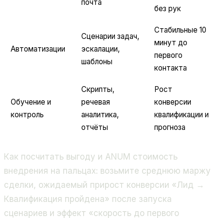
почта
без рук
Стабильные 10
Сценарии задач,
минут до
Автоматизации
эскалации,
первого
шаблоны
контакта
Скрипты,
Рост
Обучение и
речевая
конверсии
контроль
аналитика,
квалификации и
отчёты
прогноза
Как посчитать выгоду и ANUM стоимость
внедрения на пальцах: возьмите среднюю маржу
сделки, ожидаемый прирост конверсии «Лид →
Квалификация пройдена» после запуска
сценариев и эффект «скорость до первого