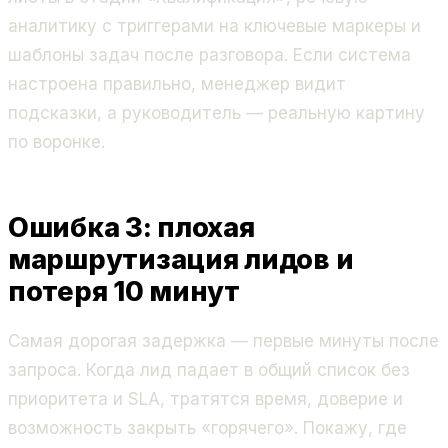
аналитику с триггерами на ключевые маркеры и
шаблоны задач после разговора. Если система
настроена правильно, менеджер видит
подсказки, а руководитель — реальную картину
по воронке.
Ошибка 3: плохая
маршрутизация лидов и
потеря 10 минут
Самая дорогая задержка — первые минуты после
запроса. Когда лид падает в общий список без
приоритета и SLA, тратятся время, доверие и
возможность закрыть «горячего». Покажу, где