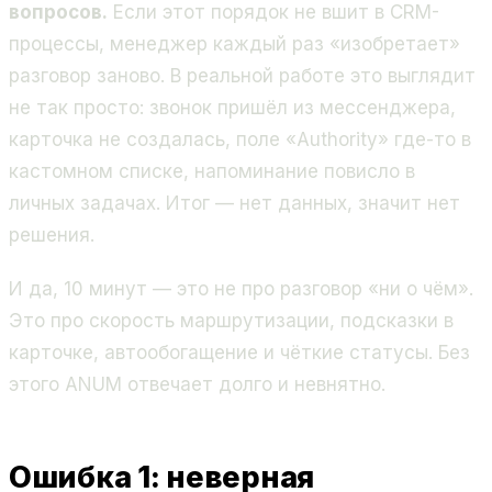
вопросов.
Если этот порядок не вшит в CRM-
процессы, менеджер каждый раз «изобретает»
разговор заново. В реальной работе это выглядит
не так просто: звонок пришёл из мессенджера,
карточка не создалась, поле «Authority» где-то в
кастомном списке, напоминание повисло в
личных задачах. Итог — нет данных, значит нет
решения.
И да, 10 минут — это не про разговор «ни о чём».
Это про скорость маршрутизации, подсказки в
карточке, автообогащение и чёткие статусы. Без
этого ANUM отвечает долго и невнятно.
Ошибка 1: неверная