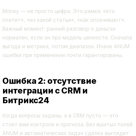
Money — не просто цифра. Это рамка: «кто
платит», «из какой статьи», «как оплачивают».
Важный момент: ранний разговор о деньгах
нормален, если он про модель ценности. Сначала
выгода и метрика, потом диапазон. Иначе ANUM
ошибки при применении почти гарантированы.
Ошибка 2: отсутствие
интеграции с CRM и
Битрикс24
Когда вопросы заданы, а в CRM пусто — это
стоит вам контроля и прогноза. Без вшитых полей
ANUM и автоматических задач сделка выглядит