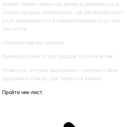
бизнес теряет клиентов, время и уверенность в
отделе продаж. Разберёмся, где ANUM работает,
а где превращается в самоуспокоение и пустые
чек-листы.
/ Бесплатный инструмент
Проверьте свой отдел продаж по 24 пунктам
Отметьте, что уже выстроено — получите балл
здоровья и список, где теряются заявки.
Пройти чек-лист