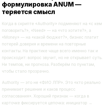
формулировка ANUM —
теряется смысл
Когда в скрипте «Authority» подменяют на «с кем
поговорить?», «Need» — на «что хотите?», а
«Money» — на «какой бюджет?», бизнес платит
потерей доверия и времени на повторные
контакты. На практике чаще всего именно так и
происходит: вопрос звучит, но не открывает суть.
Ни темпов, ни прогноза. Разберём по пунктам,
чтобы стало прозрачно.
Authority — это не «ФИО ЛПР». Это «кто реально
принимает решение и каков процесс
согласования». Хороший признак — когда в
карточке фиксируется цепочка: инициатор →