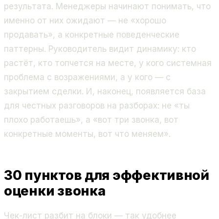
результата. Менеджеры начинают понимать, что
именно от них ожидают — не «хорошо
продавать», а конкретные поведенческие
паттерны. Руководитель видит динамику: кто
растёт, кто топчется на месте, у кого системная
проблема с возражениями, а у кого — с
закрытием сделки. И, наконец, появляется база
для честных разговоров на разборах: не «ты
плохо работаешь», а «вот три звонка, вот
конкретные моменты, вот что меняем».
30 пунктов для эффективной
оценки звонка
Чек-лист разбит на блоки — так удобнее