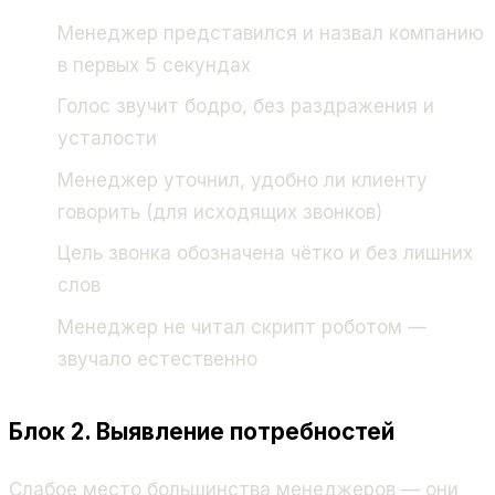
Менеджер представился и назвал компанию
в первых 5 секундах
Голос звучит бодро, без раздражения и
усталости
Менеджер уточнил, удобно ли клиенту
говорить (для исходящих звонков)
Цель звонка обозначена чётко и без лишних
слов
Менеджер не читал скрипт роботом —
звучало естественно
Блок 2. Выявление потребностей
Слабое место большинства менеджеров — они