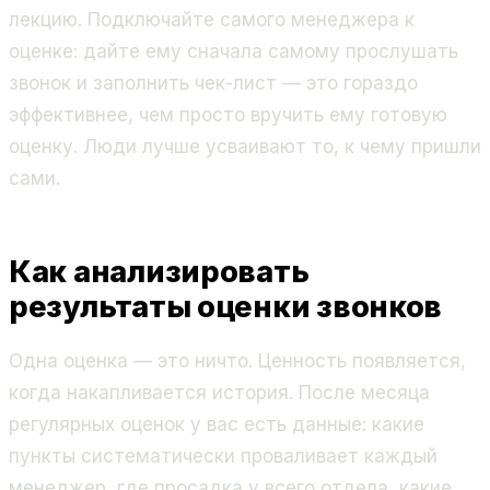
лекцию. Подключайте самого менеджера к
оценке: дайте ему сначала самому прослушать
звонок и заполнить чек-лист — это гораздо
эффективнее, чем просто вручить ему готовую
оценку. Люди лучше усваивают то, к чему пришли
сами.
Как анализировать
результаты оценки звонков
Одна оценка — это ничто. Ценность появляется,
когда накапливается история. После месяца
регулярных оценок у вас есть данные: какие
пункты систематически проваливает каждый
менеджер, где просадка у всего отдела, какие