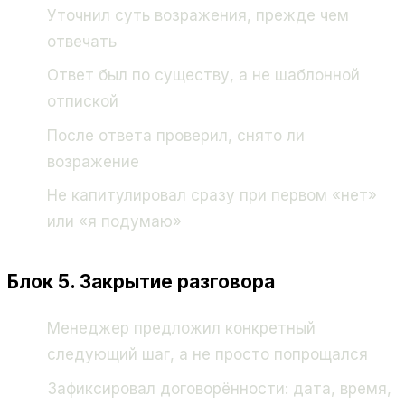
Уточнил суть возражения, прежде чем
отвечать
Ответ был по существу, а не шаблонной
отпиской
После ответа проверил, снято ли
возражение
Не капитулировал сразу при первом «нет»
или «я подумаю»
Блок 5. Закрытие разговора
Менеджер предложил конкретный
следующий шаг, а не просто попрощался
Зафиксировал договорённости: дата, время,