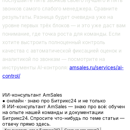
послушайте пять звонков своего лучшего и пять
звонков самого слабого менеджера. Сравните
результаты. Разница будет очевидна уже на
уровне первых трёх блоков — и это уже даст вам
понимание, где точка роста для команды. Если
хотите выстроить полноценный контроль
качества с автоматической фиксацией оценок и
аналитикой по звонкам — посмотрите на
инструменты AI-контроля:
amsales.ru/services/ai-
control/
.
ИИ-консультант AmSales
● онлайн · знаю про Битрикс24 и не только
Я ИИ-консультант AmSales — знаю про всё: обучен
на опыте нашей команды и документации
Битрикс24. Спросите что-нибудь по теме статьи —
отвечу прямо здесь.