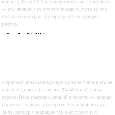
клиенту. Если CRM и телефония не интегрированы
— это первое, что стоит исправить, потому что
без этого контроль превращается в ручную
работу.
Цикл оценки звонков
Запись звонка
в CRM / телефония
Оценка по чек-листу
3–5 звонков / неделю
Анализ результатов
метрики и тренды
Обратная связь
личный разбор / группа
Обновление чек-листа
Обратная связь менеджеру должна приходить не
через неделю, а в течение 24–48 часов после
звонка. Пока разговор свежий в памяти — человек
понимает, о чём вы говорите. Если прошло пять
дней, разбор превращается в абстрактную