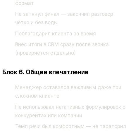
формат
Не затянул финал — закончил разговор
чётко и без воды
Поблагодарил клиента за время
Внёс итоги в CRM сразу после звонка
(проверяется отдельно)
Блок 6. Общее впечатление
Менеджер оставался вежливым даже при
сложном клиенте
Не использовал негативных формулировок о
конкурентах или компании
Темп речи был комфортным — не тараторил