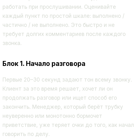
работать при прослушивании. Оценивайте
каждый пункт по простой шкале: выполнено /
частично / не выполнено. Это быстро и не
требует долгих комментариев после каждого
звонка.
Блок 1. Начало разговора
Первые 20–30 секунд задают тон всему звонку.
Клиент за это время решает, хочет ли он
продолжать разговор или ищет способ его
закончить. Менеджер, который берёт трубку
неуверенно или монотонно бормочет
приветствие, уже теряет очки до того, как начал
говорить по делу.