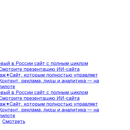
ый в России сайт с полным циклом
мотрите презентацию ИИ-сайта
аж
✦
Сайт, которым полностью управляет
онтент, реклама, лиды и аналитика — на
илоте
ый в России сайт с полным циклом
мотрите презентацию ИИ-сайта
аж
✦
Сайт, которым полностью управляет
онтент, реклама, лиды и аналитика — на
илоте
Смотреть