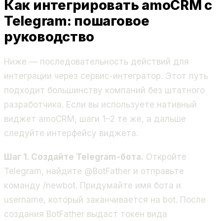
Как интегрировать amoCRM с
Telegram: пошаговое
руководство
Ниже — последовательность действий для
интеграции через сервис-интегратор. Этот путь
подходит большинству компаний без штатного
разработчика. Если вы используете нативный
виджет amoCRM, шаги 1–2 те же, а дальше
следуйте интерфейсу виджета.
Шаг 1. Создайте Telegram-бота.
Откройте
Telegram, найдите
@BotFather
и отправьте
команду
/newbot
. Придумайте имя бота и
username, который заканчивается на bot. После
создания BotFather выдаст токен вида