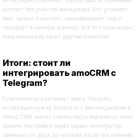
интеграции позволяют обрабатывать первичный
контакт без участия менеджера. Бот уточняет
имя, запрос и контакт, квалифицирует лид и
передаёт в нужную воронку. Всё это происходит,
пока менеджер занят другим клиентом.
Итоги: стоит ли
интегрировать amoCRM с
Telegram?
Если клиенты уже пишут вам в Telegram,
интеграция нужна. Работать с мессенджером в
обход CRM значит терять часть воронки из поля
зрения. Настройка через сервис-интегратор
занимает от двух до четырёх часов при наличии