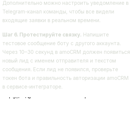
Дополнительно можно настроить уведомление в
Telegram-канал команды, чтобы все видели
входящие заявки в реальном времени.
Шаг 6. Протестируйте связку.
Напишите
тестовое сообщение боту с другого аккаунта.
Через 10–30 секунд в amoCRM должен появиться
новый лид с именем отправителя и текстом
сообщения. Если лид не появился, проверьте
токен бота и правильность авторизации amoCRM
в сервисе-интеграторе.
Клиент
пишет боту
Telegram
webhook
Сервис-
интегратор
amoCRM
новый лид
Сообщение → Webhook → Интегратор → Лид в CR