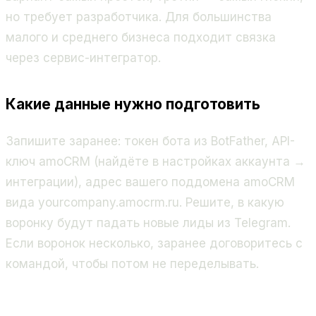
но требует разработчика. Для большинства
малого и среднего бизнеса подходит связка
через сервис-интегратор.
Какие данные нужно подготовить
Запишите заранее: токен бота из BotFather, API-
ключ amoCRM (найдёте в настройках аккаунта →
интеграции), адрес вашего поддомена amoCRM
вида
yourcompany.amocrm.ru
. Решите, в какую
воронку будут падать новые лиды из Telegram.
Если воронок несколько, заранее договоритесь с
командой, чтобы потом не переделывать.