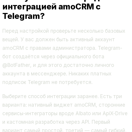
интеграцией amoCRM с
Telegram?
Перед настройкой проверьте несколько базовых
вещей. У вас должен быть активный аккаунт
amoCRM с правами администратора. Telegram-
бот создаётся через официального бота
@BotFather
, и для этого достаточно личного
аккаунта в мессенджере. Никаких платных
подписок Telegram не потребуется.
Выберите способ интеграции заранее. Есть три
варианта: нативный виджет amoCRM, сторонние
сервисы-интеграторы вроде Albato или ApiX-Drive
и кастомная разработка через API. Первый
вариант самый простой, третий — самый гибкий,