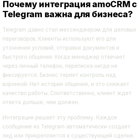
Почему интеграция amoCRM с
Telegram важна для бизнеса?
Telegram давно стал мессенджером для деловых
переговоров. Клиенты используют его для
уточнения условий, отправки документов и
быстрого общения. Когда менеджер отвечает
через личный телефон, переписка нигде не
фиксируется. Бизнес теряет контроль над
воронкой. Нет истории общения, и это снижает
качество работы. Соответственно, клиент ждет
ответа дольше, чем должен.
Интеграция решает эту проблему. Каждое
сообщение из Telegram автоматически создает
лид или прикрепляется к существующей сделке.