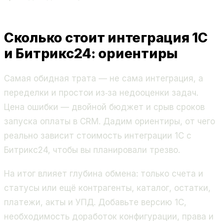
Сколько стоит интеграция 1С
и Битрикс24: ориентиры
Самая обидная трата — не сама интеграция, а
переделки и простои из‑за недооценки задач.
Цена ошибки — двойной бюджет и срыв сроков
запуска оплаты в CRM. Дадим ориентиры, от чего
реально зависит стоимость интеграции 1С с
Битрикс24, чтобы вы планировали трезво.
На итог влияет глубина обмена: только счета и
статусы или ещё контрагенты, каталог, остатки,
платежи, акты и УПД. Добавьте версию 1С,
необходимость доработок конфигурации, права и