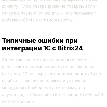
клиенту. Плюс резервирование товаров, если
отгрузка зависит от оплаты — это связывают
роботами CRM со статусом счета.
Типичные ошибки при
интеграции 1С с Bitrix24
Здесь чаще всего теряются деньги: роботы
рассылают напоминания по уже оплаченным
счетам, а 1С не закрывает задолженность. Цена
ошибки — лишние конфликты и уставшие
менеджеры. Разберем, где и почему это
случается, чтобы ошибки интеграции 1С и Bitrix24
не повторялись.