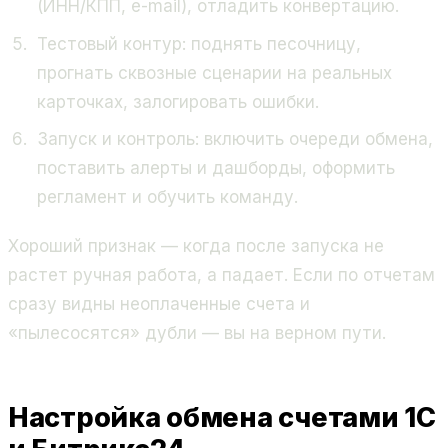
(ИНН/КПП, e-mail), отладить конвертацию.
Тестовый контур: поднять песочницу,
прогнать сквозные сценарии на реальных
карточках, залогировать ошибки.
Запуск и контроль: включить очереди обмена,
поставить алерты и дашборды, оформить
регламент и обучить команду.
Хороший признак — когда после запуска не
растет ручная работа, а падает. Если по отчетам
сразу видны неоплаченные счета и
«пылесосятся» дубли — вы на верном пути.
Настройка обмена счетами 1С