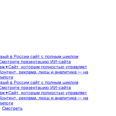
ый в России сайт с полным циклом
мотрите презентацию ИИ-сайта
аж
✦
Сайт, которым полностью управляет
онтент, реклама, лиды и аналитика — на
илоте
ый в России сайт с полным циклом
мотрите презентацию ИИ-сайта
аж
✦
Сайт, которым полностью управляет
онтент, реклама, лиды и аналитика — на
илоте
Смотреть