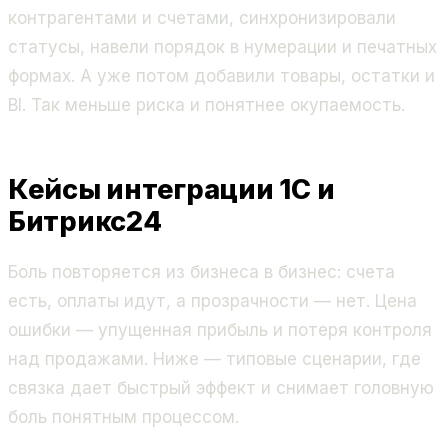
контрагентами и счетами, синхронизировали
статусы, навели порядок в нумерации и печатных
формах. А уже потом добавили товары, остатки и
BI. Так меньше риска и понятнее окупаемость.
Кейсы интеграции 1С и
Битрикс24
Боль повторяется из бизнеса в бизнес: счета
есть, оплаты идут, а прозрачности — нет. Цена
ошибки — упущенная прибыль и потеря контроля
над продажами. Ниже — типовые сценарии, где
связка дает быстрый эффект и снимает головную
боль понятным процессом.