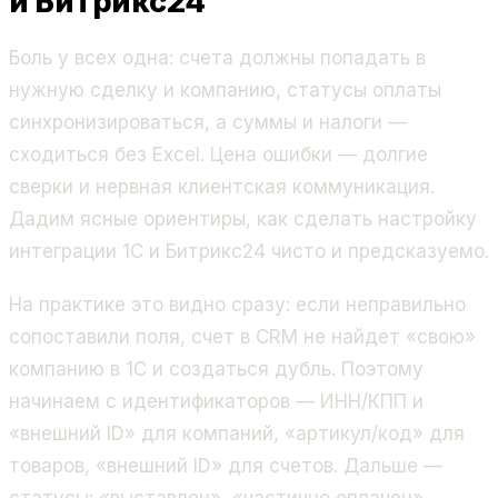
и Битрикс24
Боль у всех одна: счета должны попадать в
нужную сделку и компанию, статусы оплаты
синхронизироваться, а суммы и налоги —
сходиться без Excel. Цена ошибки — долгие
сверки и нервная клиентская коммуникация.
Дадим ясные ориентиры, как сделать настройку
интеграции 1С и Битрикс24 чисто и предсказуемо.
На практике это видно сразу: если неправильно
сопоставили поля, счет в CRM не найдет «свою»
компанию в 1С и создаться дубль. Поэтому
начинаем с идентификаторов — ИНН/КПП и
«внешний ID» для компаний, «артикул/код» для
товаров, «внешний ID» для счетов. Дальше —