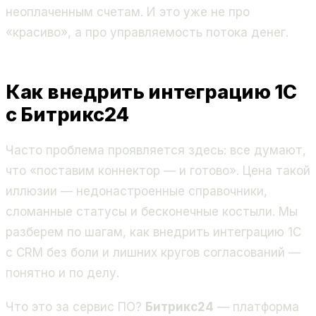
неоплаченным счетам. И это уже не про
«красиво», а про управляемость потока денег.
Как внедрить интеграцию 1С
с Битрикс24
Часто проблема проявляется здесь: все думают,
что «поставим коннектор — и готово». Цена такой
иллюзии — недонастроенные справочники,
сломанные статусы и бесконечные костыли. Мы
разберем по шагам, как внедрить интеграцию 1С
с CRM без боли и лишних кругов согласований —
понятно и по делу.
Что это за сервис ПО?
Битрикс24
— платформа