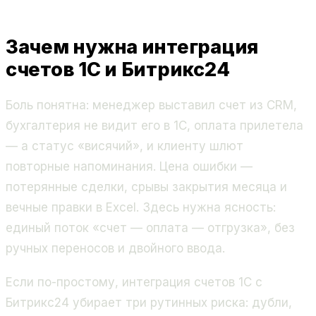
Зачем нужна интеграция
счетов 1С и Битрикс24
Боль понятна: менеджер выставил счет из CRM,
бухгалтерия не видит его в 1С, оплата прилетела
— а статус «висячий», и клиенту шлют
повторные напоминания. Цена ошибки —
потерянные сделки, срывы закрытия месяца и
вечные правки в Excel. Здесь нужна ясность:
единый поток «счет — оплата — отгрузка», без
ручных переносов и двойного ввода.
Если по-простому, интеграция счетов 1С с
Битрикс24 убирает три рутинных риска: дубли,