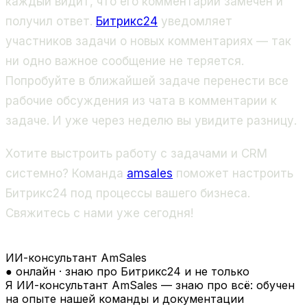
каждый видит, что его комментарий замечен и
получил ответ.
Битрикс24
уведомляет
участников задачи о новых комментариях — так
ни одно важное сообщение не теряется.
Попробуйте в ближайшей задаче перенести все
рабочие обсуждения из чата в комментарии к
задаче. И уже через неделю вы увидите разницу.
Хотите выстроить работу с задачами и CRM
системно? Команда
amsales
поможет настроить
Битрикс24 под процессы вашего бизнеса.
Свяжитесь с нами уже сегодня!
ИИ-консультант AmSales
● онлайн · знаю про Битрикс24 и не только
Я ИИ-консультант AmSales — знаю про всё: обучен
на опыте нашей команды и документации