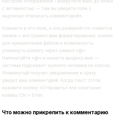
настроек отображения. Прокрутите вниз до блока
с активностью — там вы увидите поле с
надписью «Написать комментарий».
Кликните в это поле, и оно развернётся: появится
панель с инструментами форматирования, кнопки
для прикрепления файлов и возможность
упомянуть коллегу через символ «@».
Напечатайте «@» и начните вводить имя —
система подскажет нужного человека из списка.
Упомянутый получит уведомление и сразу
увидит ваш комментарий. Когда текст готов,
нажмите кнопку «Отправить» или сочетание
клавиш Ctrl + Enter.
Что можно прикрепить к комментарию