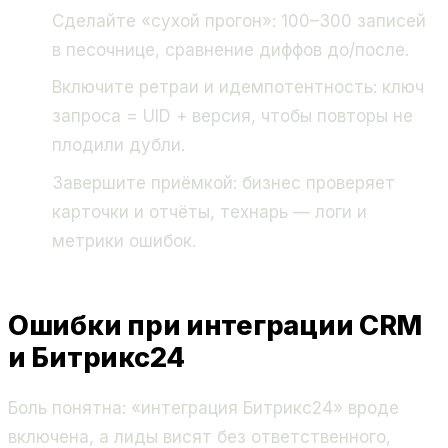
Сделайте «сухой прогон»: 100–300 записей
в песочнице, сравнение диффов до/после.
Включите ретраи и идемпотентность: ключ
запроса = UID + версия, чтобы повторы не
плодили дубли.
Завершите приёмкой: бизнес проверяет
карточки и отчёты, технарь — логи и
метрики ошибок.
Ошибки при интеграции CRM
и Битрикс24
Боль понятна: «интеграция Битрикс24» вроде
включена, а лиды висят без ответственного,