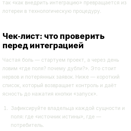
так «как внедрить интеграцию» превращается из
лотереи в технологическую процедуру.
Чек‑лист: что проверить
перед интеграцией
Частая боль — стартуем проект, а через день
ловим «где поля? почему дубли?». Это стоит
нервов и потерянных заявок. Ниже — короткий
список, который возвращает контроль и даёт
ясность до нажатия кнопки «запуск».
Зафиксируйте владельца каждой сущности и
поля: где «источник истины», где —
потребитель.