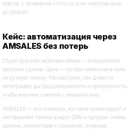
повтор с проверкой статуса, а не «крутим цикл
до упора».
Кейс: автоматизация через
AMSALES без потерь
Страх простой: включим обмен — и посыпятся
пропажи сделок. Цена — потеря клиентов и ночи
на ручную сверку. Рассмотрим, как довести
интеграцию до предсказуемости и прозрачности,
чтобы воронка совпала с реальностью.
AMSALES — это команда, которая проектирует и
настраивает связки вокруг CRM и продаж: схемы
данных, коннекторы к сервисам, очереди,