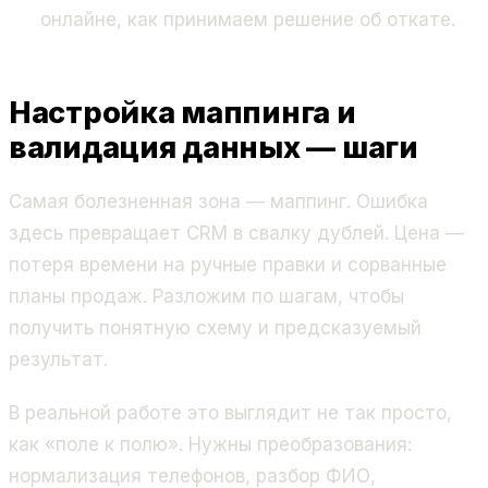
онлайне, как принимаем решение об откате.
Настройка маппинга и
валидация данных — шаги
Самая болезненная зона — маппинг. Ошибка
здесь превращает CRM в свалку дублей. Цена —
потеря времени на ручные правки и сорванные
планы продаж. Разложим по шагам, чтобы
получить понятную схему и предсказуемый
результат.
В реальной работе это выглядит не так просто,
как «поле к полю». Нужны преобразования:
нормализация телефонов, разбор ФИО,