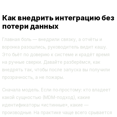
Как внедрить интеграцию без
потери данных
Главная боль — внедрили связку, а отчёты и
воронка разошлись, руководитель видит кашу.
Это бьёт по доверию к системе и крадёт время
на ручные сверки. Давайте разберёмся, как
внедрять так, чтобы после запуска вы получили
прозрачность, а не пожары.
Сначала модель. Если по‑простому: кто владеет
какой сущностью (MDM-подход), какие
идентификаторы «истинные», какие —
производные. На практике чаще всего срывается