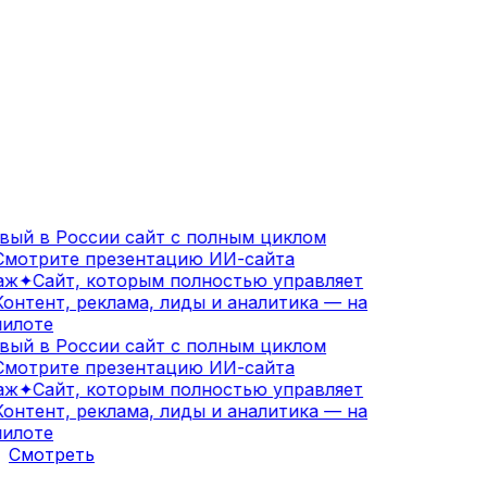
ый в России сайт с полным циклом
мотрите презентацию ИИ-сайта
аж
✦
Сайт, которым полностью управляет
онтент, реклама, лиды и аналитика — на
илоте
ый в России сайт с полным циклом
мотрите презентацию ИИ-сайта
аж
✦
Сайт, которым полностью управляет
онтент, реклама, лиды и аналитика — на
илоте
Смотреть