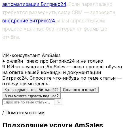
автоматизации Битрикс24
. Если параллельно
требуется развернуть саму CRM — запросите
внедрение Битрикс24
, и мы спроектируем
процесс «данные без потерь» от формы до
отчёта.
ИИ-консультант AmSales
● онлайн · знаю про Битрикс24 и не только
Я ИИ-консультант AmSales — знаю про всё: обучен
на опыте нашей команды и документации
Битрикс24. Спросите что-нибудь по теме статьи —
отвечу прямо здесь.
Как внедрить это в Битрикс24?
Сколько это стоит?
А вы можете сделать под нас?
➤
/ Поможем с этим
Подходящие услуги AmSales