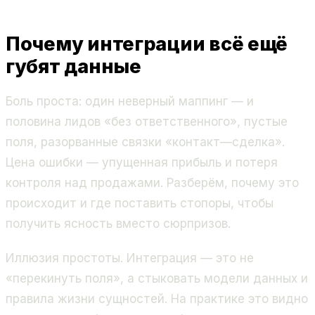
Почему интеграции всё ещё
губят данные
Боль проста: один неверный маппинг — и
половина лидов «без ответственного», пустые
поля, разорванные связки «контакт—сделка».
Цена ошибки — упущенная прибыль и потеря
контроля над продажами. Разберём, почему это
происходит и где поставить стопоры, чтобы
получить ясность вместо сюрпризов.
Иллюзия простоты. Интеграция — это не
«перекинуть поля», а стыковать модели данных и
правила жизни сущностей. На практике это видно