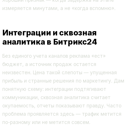
Хороший признак — когда задержка на этапе
измеряется минутами, а не «когда вспомню».
Интеграции и сквозная
аналитика в Битрикс24
Без единого учета каналов реклама «ест»
бюджет, а источник продаж остается
неизвестен. Цена такой слепоты — упущенная
прибыль и странные решения по маркетингу. Дам
понятную схему: интеграции подтягивают
коммуникации, сквозная аналитика считает
окупаемость, отчеты показывают правду. Часто
проблема проявляется здесь — трафик метится
по-разному или не метится совсем.