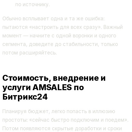
по источнику.
Обычно всплывает одна и та же ошибка:
пытаются «настроить для всех сразу». Важный
момент — начните с одной воронки и одного
сегмента, доведите до стабильности, только
потом расширяйтесь.
Стоимость, внедрение и
услуги AMSALES по
Битрикс24
Планируя бюджет, легко попасть в иллюзию
простоты: «сейчас быстро подключим и поедем».
Потом появляются скрытые доработки и сроки