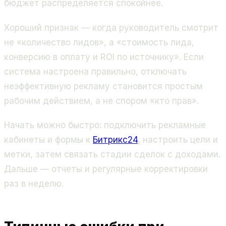
бюджет распределяется спокойнее.
Хороший признак — когда руководитель смотрит
не «количество лидов», а «стоимость лида,
конверсию в оплату и ROI по источнику». Если
система настроена правильно, отключать
неэффективную рекламу становится простым
рабочим действием, а не спором «кто прав».
Начать можно быстро: подключить рекламные
кабинеты и формы к
Битрикс24
, настроить цели и
метки, затем связать стадии сделок с доходами.
Дальше — отчеты и регулярные корректировки
раз в неделю.