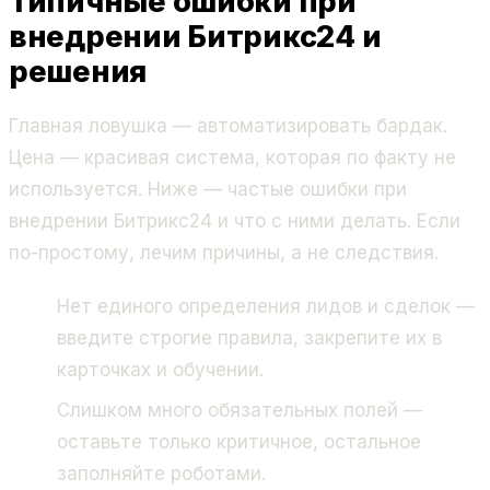
Типичные ошибки при
внедрении Битрикс24 и
решения
Главная ловушка — автоматизировать бардак.
Цена — красивая система, которая по факту не
используется. Ниже — частые ошибки при
внедрении Битрикс24 и что с ними делать. Если
по-простому, лечим причины, а не следствия.
Нет единого определения лидов и сделок —
введите строгие правила, закрепите их в
карточках и обучении.
Слишком много обязательных полей —
оставьте только критичное, остальное
заполняйте роботами.