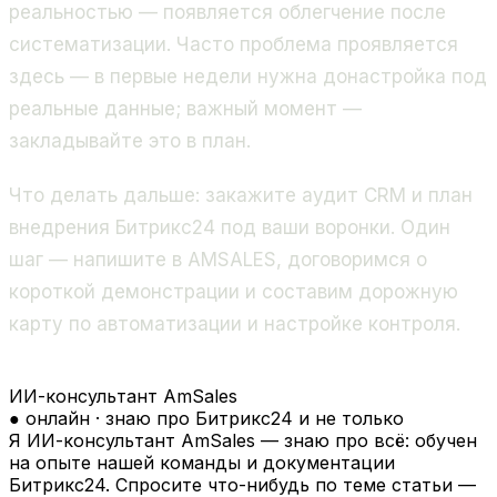
реальностью — появляется облегчение после
систематизации. Часто проблема проявляется
здесь — в первые недели нужна донастройка под
реальные данные; важный момент —
закладывайте это в план.
Что делать дальше: закажите аудит CRM и план
внедрения Битрикс24 под ваши воронки. Один
шаг — напишите в AMSALES, договоримся о
короткой демонстрации и составим дорожную
карту по автоматизации и настройке контроля.
ИИ-консультант AmSales
● онлайн · знаю про Битрикс24 и не только
Я ИИ-консультант AmSales — знаю про всё: обучен
на опыте нашей команды и документации
Битрикс24. Спросите что-нибудь по теме статьи —