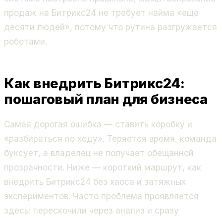
продаж на Битрикс24 не требует найма «еще
десяти людей», потому что рутина разгружается
роботами.
Как внедрить Битрикс24:
пошаговый план для бизнеса
Самая дорогая ошибка — ставить коробку и
«разбираться по ходу». Теряется время, команда
буксует, а владелец не получает обещанной
прозрачности. Ниже — короткий маршрут, как
внедрить Битрикс24 без хаоса и затяжных
экспериментов. Часто проблема проявляется
здесь: перескочили через анализ и сразу