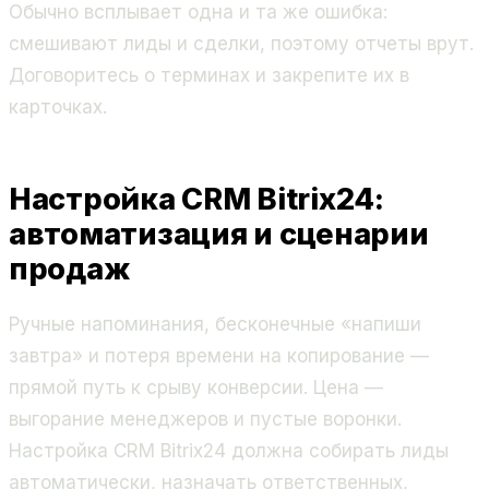
Обычно всплывает одна и та же ошибка:
смешивают лиды и сделки, поэтому отчеты врут.
Договоритесь о терминах и закрепите их в
карточках.
Настройка CRM Bitrix24:
автоматизация и сценарии
продаж
Ручные напоминания, бесконечные «напиши
завтра» и потеря времени на копирование —
прямой путь к срыву конверсии. Цена —
выгорание менеджеров и пустые воронки.
Настройка CRM Bitrix24 должна собирать лиды
автоматически, назначать ответственных,