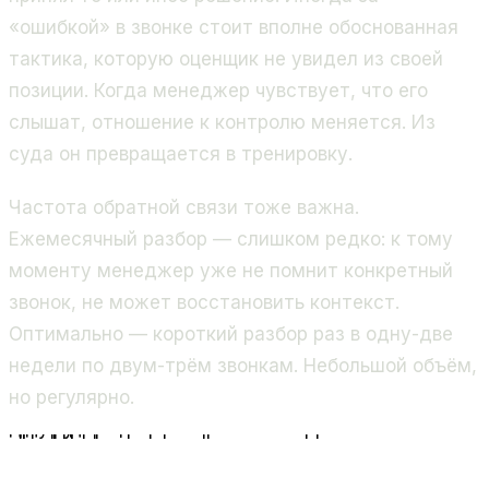
«ошибкой» в звонке стоит вполне обоснованная
тактика, которую оценщик не увидел из своей
позиции. Когда менеджер чувствует, что его
слышат, отношение к контролю меняется. Из
суда он превращается в тренировку.
Частота обратной связи тоже важна.
Ежемесячный разбор — слишком редко: к тому
моменту менеджер уже не помнит конкретный
звонок, не может восстановить контекст.
Оптимально — короткий разбор раз в одну-две
недели по двум-трём звонкам. Небольшой объём,
но регулярно.
Прозрачные
критерии оценки
Регулярная
обратная связь
Приватный
диалог и разбор
Рост показателей
и доверия
Контроль как
инструмент роста
Цикл здорового восприятия контроля качества
От прозрачных критериев — к принятию оценки ка