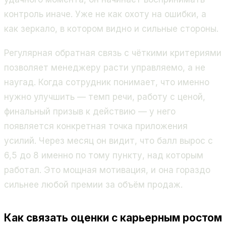
контроль иначе. Уже не как охоту на ошибки, а
как зеркало, в котором видно и сильные стороны.
Регулярная обратная связь с чёткими критериями
позволяет менеджеру расти управляемо, а не
наугад. Когда сотрудник понимает, что именно
нужно улучшить — темп речи, работу с ценой,
финальный призыв к действию — у него
появляется конкретная точка приложения
усилий. Через месяц он видит, что балл вырос с
6,5 до 8 именно по тому пункту, над которым
работал. Это мощная мотивация, и она гораздо
сильнее любой премии за объём продаж.
Как связать оценки с карьерным ростом