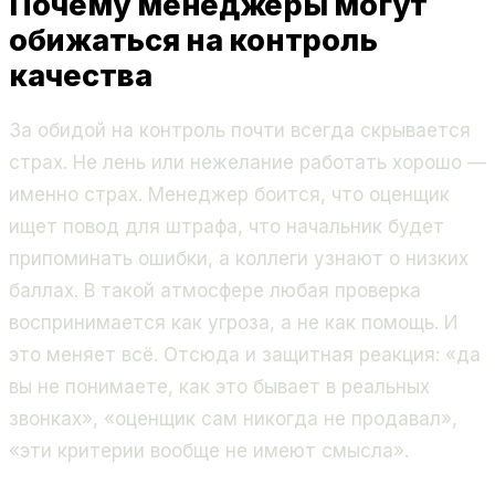
Почему менеджеры могут
обижаться на контроль
качества
За обидой на контроль почти всегда скрывается
страх. Не лень или нежелание работать хорошо —
именно страх. Менеджер боится, что оценщик
ищет повод для штрафа, что начальник будет
припоминать ошибки, а коллеги узнают о низких
баллах. В такой атмосфере любая проверка
воспринимается как угроза, а не как помощь. И
это меняет всё. Отсюда и защитная реакция: «да
вы не понимаете, как это бывает в реальных
звонках», «оценщик сам никогда не продавал»,
«эти критерии вообще не имеют смысла».