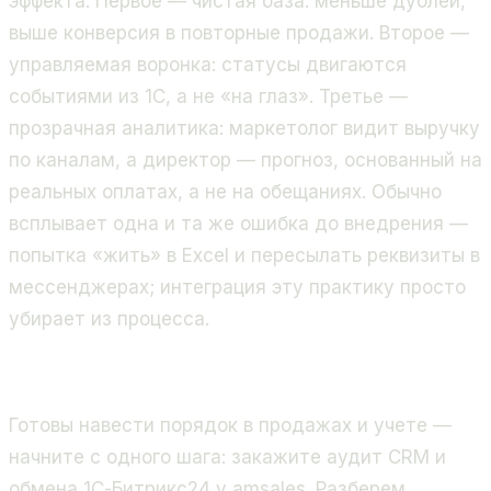
эффекта. Первое — чистая база: меньше дублей,
выше конверсия в повторные продажи. Второе —
управляемая воронка: статусы двигаются
событиями из 1С, а не «на глаз». Третье —
прозрачная аналитика: маркетолог видит выручку
по каналам, а директор — прогноз, основанный на
реальных оплатах, а не на обещаниях. Обычно
всплывает одна и та же ошибка до внедрения —
попытка «жить» в Excel и пересылать реквизиты в
мессенджерах; интеграция эту практику просто
убирает из процесса.
Готовы навести порядок в продажах и учете —
начните с одного шага: закажите аудит CRM и
обмена 1С-Битрикс24 у amsales. Разберем