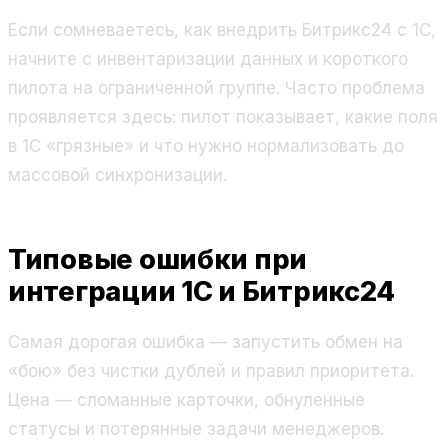
Если сомневаетесь, как внедрить Битрикс24 с 1С,
начните с инвентаризации данных и короткого
пилота на ограниченной группе. Часто проблема
проявляется здесь: пилот показывает, какие поля
в 1С «грязные» и что нужно нормализовать до
массовой синхронизации.
Типовые ошибки при
интеграции 1С и Битрикс24
Самая дорогая ошибка — запустить обмен на
«бою» без чистки дублей и правил приоритета.
Цена — сломанные карточки, обнуленные
статусы и потерянные задачи менеджеров.