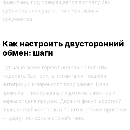
правильно, лид превращается в оплату без
дублирования сущностей и «висящих»
документов.
Как настроить двусторонний
обмен: шаги
Тут чаще всего теряют недели на попытки
«сделать быстро», а потом чинят ошибки
интеграции и переносят базу заново. Цена
промаха — испорченные карточки клиентов и
нервы отдела продаж. Держим фокус: короткий
план, четкий контроль и понятные точки проверки
— дадут ясность и спокойствие.