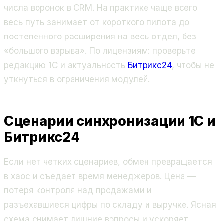
числа воронок в CRM. На практике чаще всего
весь путь занимает от короткого пилота до
постепенного расширения на весь отдел, без
«большого взрыва». По лицензиям: проверьте
редакцию 1С и актуальность
Битрикс24
, чтобы не
уткнуться в ограничения модулей.
Сценарии синхронизации 1С и
Битрикс24
Если нет четких сценариев, обмен превращается
в хаос и съедает время менеджеров. Цена —
потеря контроля над продажами и
разъехавшиеся цифры по складу и выручке. Ясная
схема снимает лишние вопросы и ускоряет