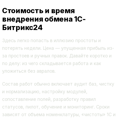
Стоимость и время
внедрения обмена 1С-
Битрикс24
Здесь легко попасть в иллюзию простоты и
потерять недели. Цена — упущенная прибыль из-
за простоев и ручных правок. Давайте коротко и
по делу: из чего складывается работа и как
уложиться без авралов.
Состав работ обычно включает аудит баз, чистку
и нормализацию, настройку модулей,
сопоставление полей, разработку правил
статусов, пилот, обучение и мониторинг. Сроки
зависят от объема номенклатуры, «чистоты» 1С и