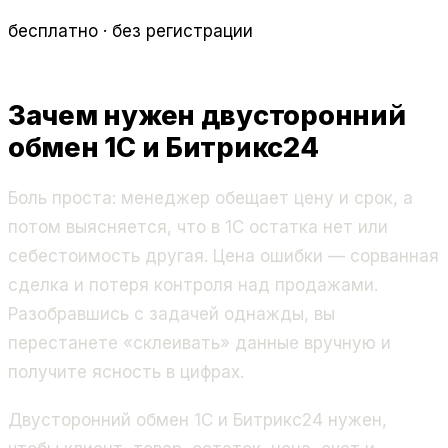
бесплатно · без регистрации
Зачем нужен двусторонний
обмен 1С и Битрикс24
Боль проста: менеджер обещает цену и срок, а
потом выясняется, что в 1С остатка нет или
себестоимость другая. Цена ошибки — сорванная
сделка и потеря контроля над продажами.
Разобравшись с задачей однажды, вы
перестанете «склеивать» данные вручную и
получите ясность в цифрах.
Двусторонний обмен 1С и Битрикс24 нужен,