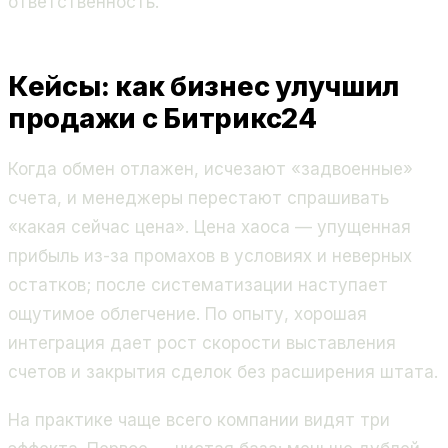
ответственность.
Кейсы: как бизнес улучшил
продажи с Битрикс24
Когда обмен отлажен, исчезают «задвоенные»
счета, и менеджеры перестают спрашивать
«какая сейчас цена». Цена хаоса — упущенная
прибыль из-за промахов в условиях и неверных
остатков; после систематизации наступает
ощутимое облегчение. По опыту, хорошая
интеграция дает рост скорости выставления
счетов и закрытия сделок без расширения штата.
На практике чаще всего компании видят три