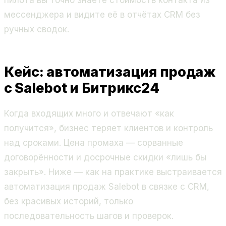
мессенджера и видите её в отчётах CRM без
ручных сводок.
Кейс: автоматизация продаж
с Salebot и Битрикс24
Когда входящих много и отвечают «как
получится», бизнес теряет клиентов и контроль
над сроками. Цена промаха — сорванные
договорённости и досрочные скидки «лишь бы
закрыть». Ниже — как на практике выстраивается
автоматизация продаж Salebot в связке с CRM,
без красивых историй, только
последовательность шагов и проверок.