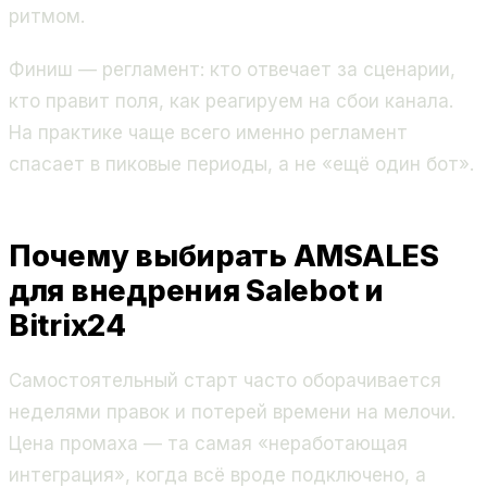
ритмом.
Финиш — регламент: кто отвечает за сценарии,
кто правит поля, как реагируем на сбои канала.
На практике чаще всего именно регламент
спасает в пиковые периоды, а не «ещё один бот».
Почему выбирать AMSALES
для внедрения Salebot и
Bitrix24
Самостоятельный старт часто оборачивается
неделями правок и потерей времени на мелочи.
Цена промаха — та самая «неработающая
интеграция», когда всё вроде подключено, а