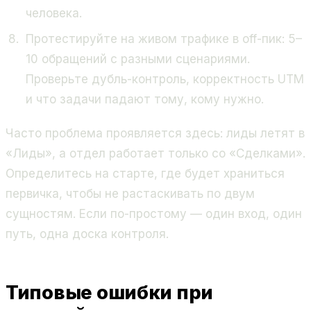
человека.
Протестируйте на живом трафике в off-пик: 5–
10 обращений с разными сценариями.
Проверьте дубль-контроль, корректность UTM
и что задачи падают тому, кому нужно.
Часто проблема проявляется здесь: лиды летят в
«Лиды», а отдел работает только со «Сделками».
Определитесь на старте, где будет храниться
первичка, чтобы не растаскивать по двум
сущностям. Если по-простому — один вход, один
путь, одна доска контроля.
Типовые ошибки при