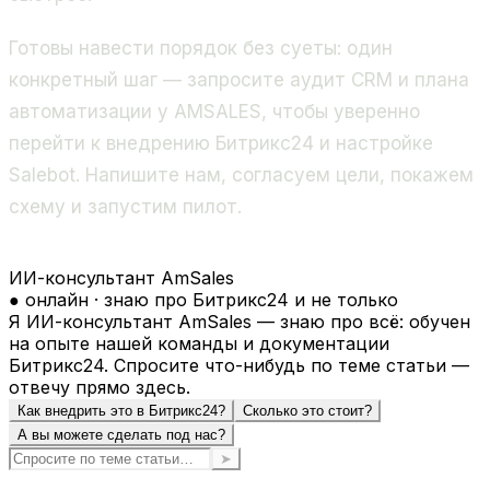
Готовы навести порядок без суеты: один
конкретный шаг — запросите аудит CRM и плана
автоматизации у AMSALES, чтобы уверенно
перейти к внедрению Битрикс24 и настройке
Salebot. Напишите нам, согласуем цели, покажем
схему и запустим пилот.
ИИ-консультант AmSales
● онлайн · знаю про Битрикс24 и не только
Я ИИ-консультант AmSales — знаю про всё: обучен
на опыте нашей команды и документации
Битрикс24. Спросите что-нибудь по теме статьи —
отвечу прямо здесь.
Как внедрить это в Битрикс24?
Сколько это стоит?
А вы можете сделать под нас?
➤