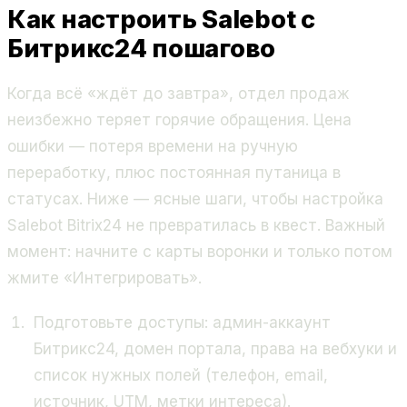
Как настроить Salebot с
Битрикс24 пошагово
Когда всё «ждёт до завтра», отдел продаж
неизбежно теряет горячие обращения. Цена
ошибки — потеря времени на ручную
переработку, плюс постоянная путаница в
статусах. Ниже — ясные шаги, чтобы настройка
Salebot Bitrix24 не превратилась в квест. Важный
момент: начните с карты воронки и только потом
жмите «Интегрировать».
Подготовьте доступы: админ-аккаунт
Битрикс24, домен портала, права на вебхуки и
список нужных полей (телефон, email,
источник, UTM, метки интереса).