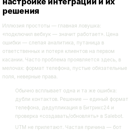
настройке интеграции и их
решения
Иллюзия простоты — главная ловушка:
«подключил вебхук — значит работает». Цена
ошибки — слепая аналитика, путаница в
ответственных и потеря клиентов на первом
касании. Часто проблема проявляется здесь, в
мелочах: формат телефона, пустые обязательные
поля, неверные права.
Обычно всплывает одна и та же ошибка:
дубли контактов. Решение — единый формат
телефона, дедупликация в Битрикс24 и
проверка «создавать/обновлять» в Salebot.
UTM не прилетают. Частая причина — бот