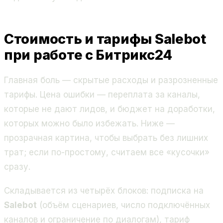
Стоимость и тарифы Salebot
при работе с Битрикс24
Главная боль — скрытые расходы и разрозненные
тарифы. Цена ошибки — переплата за каналы,
которые не дают лидов, и бюджет на доработки,
которых можно было избежать. Ниже —
прозрачная картина, чтобы выбрать без лишних
трат; если по-простому, считаем все «кусочки»
сразу.
Складывается из четырёх блоков: подписка на
Salebot
(объём сценариев, число подключённых
каналов и ограничение по диалогам), тариф