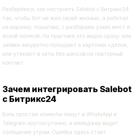
Разберёмся, как настроить Salebot с Битрикс24
так, чтобы бот не жил своей жизнью, а работал
на воронку: пошагово, с разборами узких мест и
ясной логикой. На практике это видно сразу: или
заявки аккуратно попадают в карточки сделок,
или утекают в чаты без шансов на повторный
контакт.
Зачем интегрировать Salebot
с Битрикс24
Боль простая: клиенты пишут в WhatsApp и
Telegram круглосуточно, а менеджер видит
сообщения утром. Ошибка здесь стоит