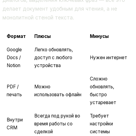
диалогов, выделения ключевых фраз — всё это
делает документ удобным для чтения, а не
монолитной стеной текста.
Формат
Плюсы
Минусы
Google
Легко обновлять,
Docs /
доступ с любого
Нужен интернет
Notion
устройства
Сложно
PDF /
Можно
обновлять,
печать
использовать офлайн
быстро
устаревает
Всегда под рукой во
Требует
Внутри
время работы со
настройки
CRM
сделкой
системы