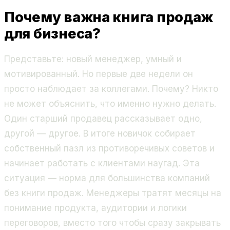
Почему важна книга продаж
для бизнеса?
Представьте: новый менеджер, умный и
мотивированный. Но первые две недели он
просто наблюдает за коллегами. Почему? Никто
не может объяснить, что именно нужно делать.
Один старший продавец рассказывает одно,
другой — другое. В итоге новичок собирает
собственный пазл из противоречивых советов и
начинает работать с клиентами наугад. Эта
ситуация — норма для большинства компаний
без книги продаж. Менеджеры тратят месяцы на
понимание продукта, аудитории и логики
переговоров, вместо того чтобы сразу закрывать