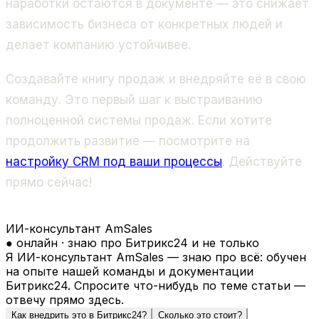
наработки остаются в документе — это снижает
зависимость бизнеса от конкретных людей и
делает компанию устойчивее.
Создавайте книгу продаж и внедряйте её в свою
команду. Это первый шаг к выстраиванию
полноценной системы продаж. Если хотите
продолжить развитие — посмотрите на
настройку CRM под ваши процессы
. Действуйте
прямо сейчас!
ИИ-консультант AmSales
● онлайн · знаю про Битрикс24 и не только
Я ИИ-консультант AmSales — знаю про всё: обучен
на опыте нашей команды и документации
Битрикс24. Спросите что-нибудь по теме статьи —
отвечу прямо здесь.
Как внедрить это в Битрикс24?
Сколько это стоит?