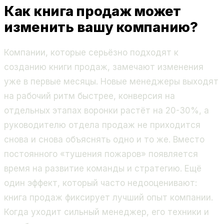
Как книга продаж может
изменить вашу компанию?
Компании, которые серьёзно подходят к
созданию книги продаж, замечают изменения
уже в первые месяцы. Новые менеджеры выходят
на рабочий ритм быстрее, конверсия на
отдельных этапах воронки растёт на 20-30%, а
руководителю отдела продаж не приходится
снова и снова объяснять одно и то же. Вместо
постоянного «тушения пожаров» появляется
время на развитие команды и стратегию. Ещё
один эффект, который часто недооценивают:
книга продаж фиксирует лучший опыт компании.
Когда уходит сильный менеджер, его техники и