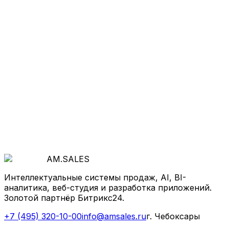
Хотите так же
?
Начнём с бесплатной диагностики: покажем, где
теряются деньги и как система продаж, AI и
автоматизация ускорят рост.
Обсудить проект
AM
.
SALES
Интеллектуальные системы продаж, AI, BI-
аналитика, веб-студия и разработка приложений.
Золотой партнёр Битрикс24.
+7 (495) 320-10-00
info@amsales.ru
г. Чебоксары