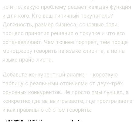
но и то, какую проблему решает каждая функция
и для кого. Кто ваш типичный покупатель?
Должность, размер бизнеса, основные боли,
процесс принятия решения о покупке и что его
останавливает. Чем точнее портрет, тем проще
менеджеру говорить на языке клиента, а не на
языке прайс-листа.
Добавьте конкурентный анализ — короткую
таблицу с реальными отличиями от двух-трёх
основных конкурентов. Не просто «мы лучше», а
конкретно: где вы выигрываете, где проигрываете
и как правильно об этом говорить.
Ключевые разделы книги продаж
Описание
продукта
Портрет
аудитории
Конкурентный
анализ
Скрипты
и возражения
Этапы
воронки продаж
Стандарты
коммуникации
Успешные
примеры сделок