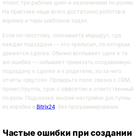
«плюс три рабочих дня» и назначением по ролям.
На практике чаще всего достаточно роботов в
воронке и пары шаблонов задач.
Если по-простому: описываете маршрут, где
каждая подзадача — это «рельсы», по которым
движется сделка. Обычно всплывает одна и та
же ошибка — забывают привязать создаваемую
подзадачу к сделке и к родителю, из‑за чего
отчёты «рвутся». Проверьте поля: связка с CRM,
проект/группа, срок с оффсетом и ответственный
по роли. Подсказка: многие настройки доступны
из коробки в
Bitrix24
, без программирования.
Частые ошибки при создании