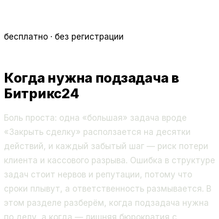
бесплатно · без регистрации
Когда нужна подзадача в
Битрикс24
Боль проста: одна «большая» задача вроде
«Закрыть сделку» расползается на десятки
действий, и каждый забытый шаг — риск потери
клиента и кассового разрыва. Ошибка в структуре
задач стоит нервов и репутации, потому что
сроки плывут, а ответственность размывается. В
этом разделе разберём, когда подзадача нужна
по делу, а когда — лишняя бюрократия с