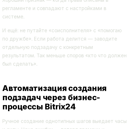
регламенте и совпадают с настройками в
системе.
И ещё: не путайте «соисполнителя» с «помогаю
по дружбе». Если работа делится — заводите
отдельную подзадачу с конкретным
результатом. Так меньше споров «кто что должен
был сделать».
Автоматизация создания
подзадач через бизнес-
процессы Bitrix24
Ручное создание однотипных шагов выедает часы