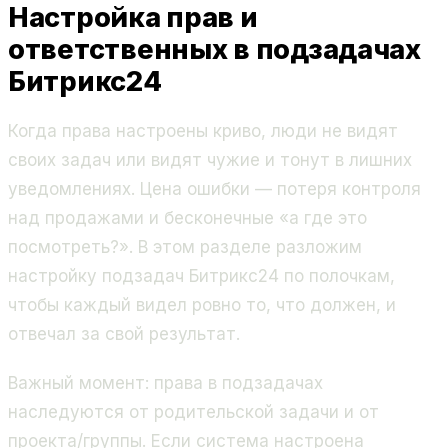
Настройка прав и
ответственных в подзадачах
Битрикс24
Когда права настроены криво, люди не видят
своих задач или видят чужие и тонут в лишних
уведомлениях. Цена ошибки — потеря контроля
над продажами и бесконечные «а где это
посмотреть?». В этом разделе разложим
настройку подзадач Битрикс24 по полочкам,
чтобы каждый видел ровно то, что должен, и
отвечал за свой результат.
Важный момент: права в подзадачах
наследуются от родительской задачи и от
проекта/группы. Если система настроена