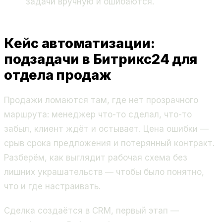
задачи вручную и ошибаются.
Кейс автоматизации:
подзадачи в Битрикс24 для
отдела продаж
Продажи ломаются там, где нет прозрачного
маршрута: менеджер что-то сделал, что-то
забыл, клиент ждёт и остывает. Цена ошибки —
срыв срока предложения и потерянный контракт.
Разберём, как выглядит рабочая схема без
лишних украшательств — чтобы было понятно,
что и где настраивать.
Сделка создаётся в CRM, первый этап —