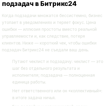
подзадач в Битрикс24
Когда подзадачи множатся бессистемно, бизнес
утопает в уведомлениях и теряет фокус. Цена
ошибки — иллюзия простоты вместо реальной
управляемости и, как следствие, потеря
клиентов. Ниже — короткий чек, чтобы ошибки
подзадач Битрикс24 не съедали ваш день.
Путают чеклист и подзадачу: чеклист — это
шаг без отдельного результата и
исполнителя; подзадача — полноценная
единица работы.
Нет ответственного или он «коллективный»:
в итоге задача ничья.