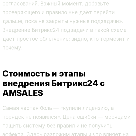
согласований. Важный момент: добавьте
проверяющего и правило «не даёт перейти
дальше, пока не закрыты нужные подзадачи».
Внедрение Битрикс24 подзадачи в такой схеме
даёт простое облегчение: видно, кто тормозит и
почему.
Стоимость и этапы
внедрения Битрикс24 с
AMSALES
Самая частая боль — «купили лицензию, а
порядок не появился». Цена ошибки — месяцами
тащить систему без правил и не получить
эффекта. Здесь разложим этапы и что влияет на