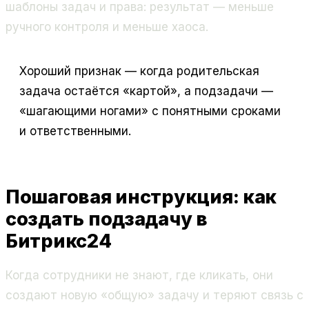
шаблоны задач и права: результат — меньше
ручного контроля и меньше хаоса.
Хороший признак — когда родительская
задача остаётся «картой», а подзадачи —
«шагающими ногами» с понятными сроками
и ответственными.
Пошаговая инструкция: как
создать подзадачу в
Битрикс24
Когда сотрудники не знают, где кликать, они
создают новую «общую» задачу и теряют связь с