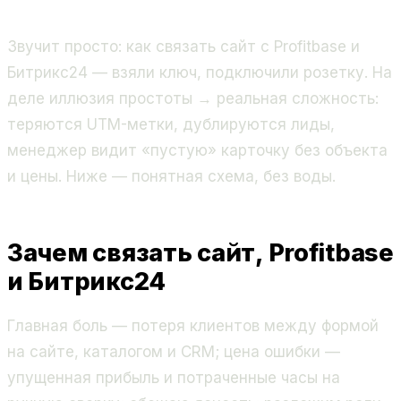
Звучит просто: как связать сайт с Profitbase и
Битрикс24 — взяли ключ, подключили розетку. На
деле иллюзия простоты → реальная сложность:
теряются UTM-метки, дублируются лиды,
менеджер видит «пустую» карточку без объекта
и цены. Ниже — понятная схема, без воды.
Зачем связать сайт, Profitbase
и Битрикс24
Главная боль — потеря клиентов между формой
на сайте, каталогом и CRM; цена ошибки —
упущенная прибыль и потраченные часы на