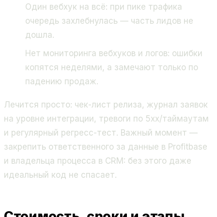
Один вебхук на всё: при пике трафика
очередь захлебнулась — часть лидов не
дошла.
Нет мониторинга вебхуков и логов: ошибки
копятся неделями, а замечают только по
падению продаж.
Лечится просто: чек-лист релиза, журнал заявок
на уровне интеграции, тревоги по 5xx/таймаутам
и регулярный регресс-тест. Важный момент —
закрепить ответственного за данные в Profitbase
и владельца процесса в CRM: без этого даже
идеальный код не спасает.
Стоимость, сроки и этапы