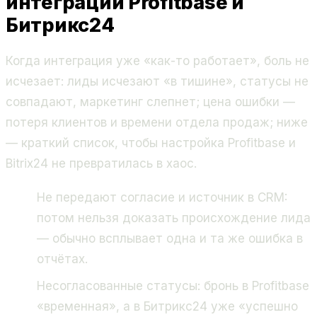
интеграции Profitbase и
Битрикс24
Когда интеграция уже «как-то работает», боль не
исчезает: лиды исчезают «в тишине», статусы не
совпадают, маркетинг слепнет; цена ошибки —
потеря клиентов и времени отдела продаж; ниже
— краткий список, чтобы настройка Profitbase и
Bitrix24 не превратилась в хаос.
Не передают согласие и источник в CRM:
потом нельзя доказать происхождение лида
— обычно всплывает одна и та же ошибка в
отчётах.
Несогласованные статусы: бронь в Profitbase
«временная», а в Битрикс24 уже «успешно