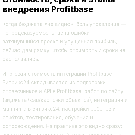
внедрения Profitbase
Когда бюджета «не видно», боль управленца —
непредсказуемость; цена ошибки —
затянувшийся проект и упущенная прибыль;
сейчас дам рамку, чтобы стоимость и сроки не
расползались.
Итоговая стоимость интеграции Profitbase
Битрикс24 складывается из подготовки
справочников и API в Profitbase, работ по сайту
(виджеты/кэш/карточки объектов), интеграции и
маппинга в Битрикс24, настройки роботов и
отчётов, тестирования, обучения и
сопровождения. На практике это видно сразу:
когда этапы разделены, бюджет прозрачен, а