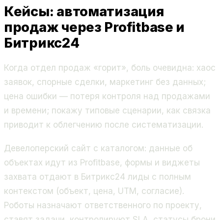
Кейсы: автоматизация
продаж через Profitbase и
Битрикс24
Когда отдел продаж «горит», боль очевидна: хаос
заявок, спорные сделки, маркетинг без данных;
цена ошибки — потеря контроля над продажами
и времени; покажу типовые сценарии, как связка
приводит к облегчению после систематизации.
Девелоперский сайт с каталогом: данные об
объектах идут из Profitbase, формы и виджеты
захвата отдают в Битрикс24 лиды с полным
контекстом (объект, цена, UTM, согласие).
Роботы назначают ответственного по проекту,
ставят задачи, контролируют SLA, статусы брони