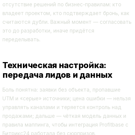
отсутствие решений по бизнес-правилам: кто
владеет проектом, кто подтверждает бронь, как
считаются дубли. Важный момент — согласовать
это до разработки, иначе придётся
переделывать.
Техническая настройка:
передача лидов и данных
Боль понятна: заявки без объекта, пропавшие
UTM и «серые» источники; цена ошибки — нельзя
управлять каналами и теряется контроль над
продажами; дальше — чёткая модель данных и
правила маппинга, чтобы интеграция Profitbase с
Битрикс24 работала без сюрпризов.