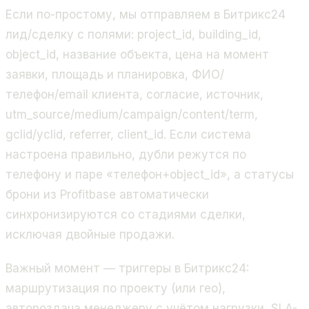
Если по-простому, мы отправляем в Битрикс24
лид/сделку с полями: project_id, building_id,
object_id, название объекта, цена на момент
заявки, площадь и планировка, ФИО/
телефон/email клиента, согласие, источник,
utm_source/medium/campaign/content/term,
gclid/yclid, referrer, client_id. Если система
настроена правильно, дубли режутся по
телефону и паре «телефон+object_id», а статусы
брони из Profitbase автоматически
синхронизируются со стадиями сделки,
исключая двойные продажи.
Важный момент — триггеры в Битрикс24:
маршрутизация по проекту (или гео),
автороздача менеджеру с учётом нагрузки, SLA-