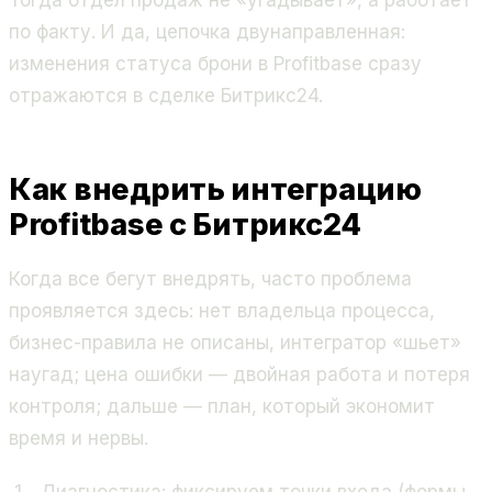
Тогда отдел продаж не «угадывает», а работает
по факту. И да, цепочка двунаправленная:
изменения статуса брони в Profitbase сразу
отражаются в сделке Битрикс24.
Как внедрить интеграцию
Profitbase с Битрикс24
Когда все бегут внедрять, часто проблема
проявляется здесь: нет владельца процесса,
бизнес-правила не описаны, интегратор «шьет»
наугад; цена ошибки — двойная работа и потеря
контроля; дальше — план, который экономит
время и нервы.
Диагностика: фиксируем точки входа (формы,