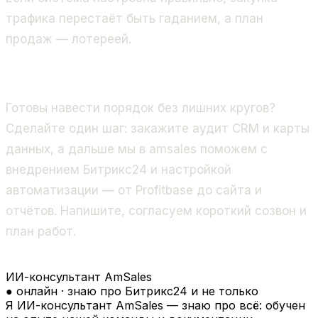
трафика перестаёт быть гаданием, а план
продаж — лотереей.
Готовы навести порядок без лишних кругов?
Сделайте один шаг: закажите аудит CRM и карты
данных, а дальше мы в amsales поможем с
внедрением Битрикс24 и настройкой
автоматизации — от Profitbase до сайта и
отчётов. Напишите, согласуем короткий созвон и
план работ.
ИИ-консультант AmSales
● онлайн · знаю про Битрикс24 и не только
Я ИИ-консультант AmSales — знаю про всё: обучен