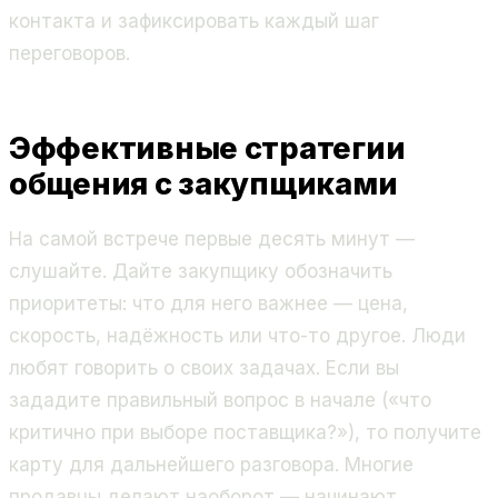
контакта и зафиксировать каждый шаг
переговоров.
Эффективные стратегии
общения с закупщиками
На самой встрече первые десять минут —
слушайте. Дайте закупщику обозначить
приоритеты: что для него важнее — цена,
скорость, надёжность или что-то другое. Люди
любят говорить о своих задачах. Если вы
зададите правильный вопрос в начале («что
критично при выборе поставщика?»), то получите
карту для дальнейшего разговора. Многие
продавцы делают наоборот — начинают