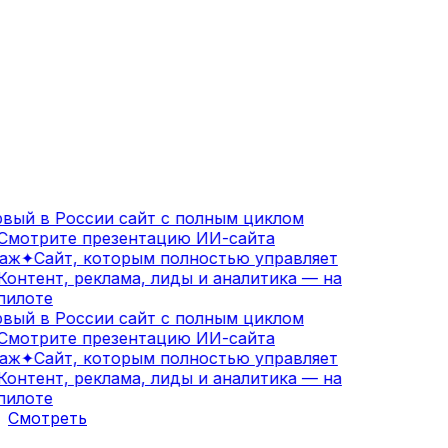
вый в России сайт с полным циклом
мотрите презентацию ИИ-сайта
аж
✦
Сайт, которым полностью управляет
онтент, реклама, лиды и аналитика — на
илоте
вый в России сайт с полным циклом
мотрите презентацию ИИ-сайта
аж
✦
Сайт, которым полностью управляет
онтент, реклама, лиды и аналитика — на
илоте
Смотреть