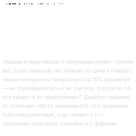
Слушать
Выяснить приоритеты
Предложить
Конкретика под запрос
Обменяться
Торг без односторонних
Зафиксировать
Итоги в письме/CRM
Поддержать контакт
Не пропадать после сделки
Развивать
Расширять объёмы и SKU
Заключение сделки
Эмоции в переговорах с закупками играют против
вас. Если закупщик настаивает на цене и говорит:
«ваши конкуренты предлагают на 15% дешевле»
— не оправдывайтесь и не злитесь. Спросите: «А
что входит в их предложение? Давайте сравним
по пунктам». Часто оказывается, что сравнение
было некорректным, и вы сможете это
продемонстрировать спокойно и с цифрами.