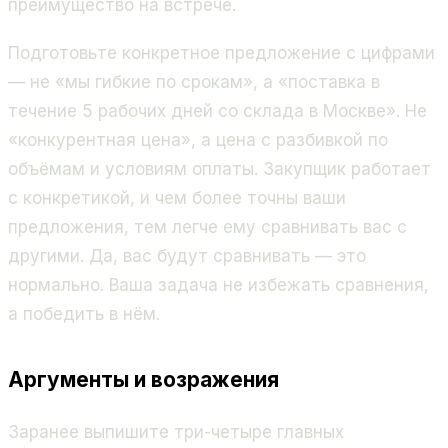
преимущество на встрече.
Подготовьте конкретное предложение с цифрами
— не «мы гибкие по срокам», а «поставка в
течение 5 рабочих дней со склада в Москве». Не
«конкурентная цена», а цена с разбивкой по
объёмам и условиям оплаты. Закупщик работает
с конкретикой, и чем более точны ваши
предложения, тем легче ему сравнивать вас с
другими. Да, вас будут сравнивать — это
нормально. Ваша задача не избежать сравнения,
а победить в нём.
Аргументы и возражения
Заранее выпишите три-четыре главных