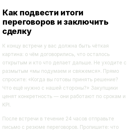
Как подвести итоги
переговоров и заключить
сделку
К концу встречи у вас должна быть чёткая
картина: о чём договорились, что осталось
открытым и кто что делает дальше. Не уходите с
размытым «мы подумаем и свяжемся». Прямо
спросите: «Когда вы готовы принять решение?
Что ещё нужно с нашей стороны?» Закупщики
ценят конкретность — они работают по срокам и
KPI.
После встречи в течение 24 часов отправьте
письмо с резюме переговоров. Пропишите: что